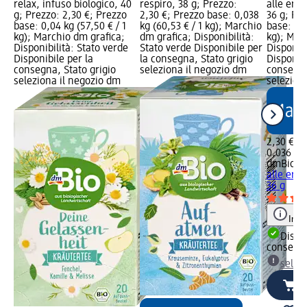
relax, infuso biologico, 40
respiro, 38 g; Prezzo:
alle erb
g; Prezzo: 2,30 €; Prezzo
2,30 €; Prezzo base: 0,038
36 g; Pre
base: 0,04 kg (57,50 € / 1
kg (60,53 € / 1 kg); Marchio
base: 0,0
kg); Marchio dm grafica;
dm grafica; Disponibilità:
kg); Mar
Disponibilità: Stato verde
Stato verde Disponibile per
Disponibi
Disponibile per la
la consegna, Stato grigio
Disponibi
consegna, Stato grigio
seleziona il negozio dm
consegna
seleziona il negozio dm
selezion
2,30 €
0,036 kg 
dmBio
In
alle erb
36 g
Info
Dispon
consegn
selez