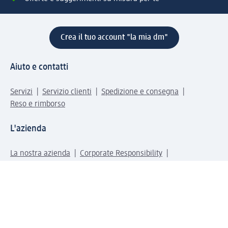
Crea il tuo account "la mia dm"
Aiuto e contatti
Servizi
Servizio clienti
Spedizione e consegna
Reso e rimborso
L'azienda
La nostra azienda
Corporate Responsibility
Lavora con noi
Press e news
Espansione
Un mondo di prodotti
Il mondo dm
Punti vendita
Il nostro Journal