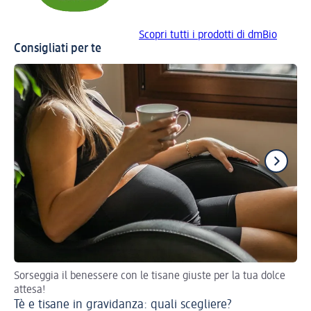
Scopri tutti i prodotti di dmBio
Consigliati per te
Sorseggia il benessere con le tisane giuste per la tua dolce
Pro
attesa!
raf
Tè e tisane in gravidanza: quali scegliere?
Ti