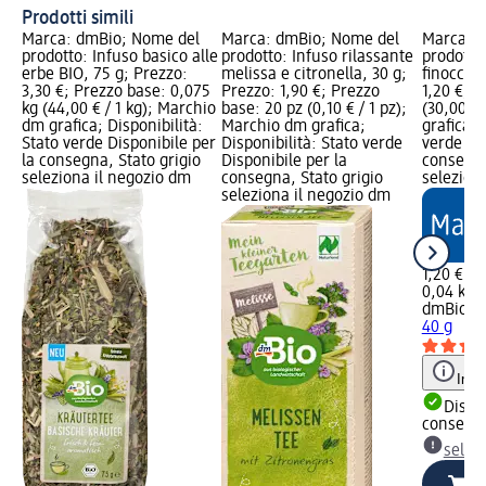
Prodotti simili
Marca: dmBio; Nome del
Marca: dmBio; Nome del
Marca: 
prodotto: Infuso basico alle
prodotto: Infuso rilassante
prodotto:
erbe BIO, 75 g; Prezzo:
melissa e citronella, 30 g;
finocchio
3,30 €; Prezzo base: 0,075
Prezzo: 1,90 €; Prezzo
1,20 €; P
kg (44,00 € / 1 kg); Marchio
base: 20 pz (0,10 € / 1 pz);
(30,00 € 
dm grafica; Disponibilità:
Marchio dm grafica;
grafica; 
Stato verde Disponibile per
Disponibilità: Stato verde
verde Dis
la consegna, Stato grigio
Disponibile per la
consegna
seleziona il negozio dm
consegna, Stato grigio
selezion
seleziona il negozio dm
1,20 €
0,04 kg (
dmBio
Ti
40 g
Info
Dispon
consegn
selez