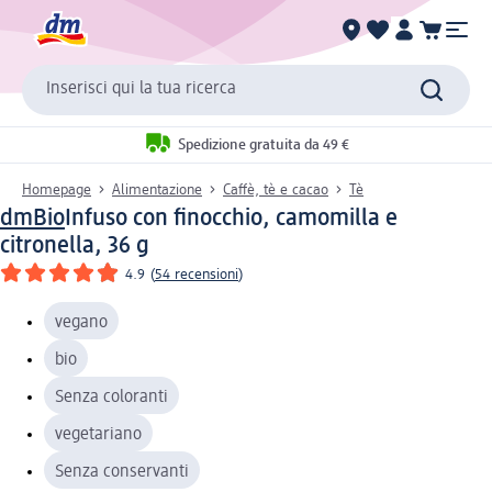
Inserisci qui la tua ricerca
Spedizione gratuita da 49 €
Homepage
Alimentazione
Caffè, tè e cacao
Tè
dmBio
Infuso con finocchio, camomilla e
citronella, 36 g
4.9
(
54 recensioni
)
vegano
bio
Senza coloranti
vegetariano
Senza conservanti