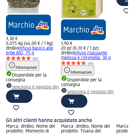
3,30 €
0,075 kg (44,00 € / 1 kg)
1,90 €
dmBio
Infuso basico alle
20 pz (0,10 € / 1 pz)
erbe BIO, 75 g
dmBio
Infuso rilassante
melissa e citronella, 30 g
(82)
(65)
Informazioni
Informazioni
Disponibile per la
consegna
Disponibile per la
consegna
seleziona il negozio dm
seleziona il negozio dm
Gli altri clienti hanno acquistato anche
Marca: dmBio; Nome del
Marca: dmBio; Nome del
Marca: 
prodotto: Momento di
prodotto: Tisana del
prodotto: