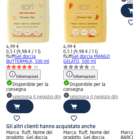
selez
4,99 €
4,99 €
0,5 l (9,98 € / 1 l)
0,5 l (9,98 € / 1 l)
fluff
Gel doccia
fluff
Gel doccia MANGO
BUTTERMILK, 500 ml
GELATO, 500 ml
(1)
(0)
Informazioni
Informazioni
Disponibile per la
Disponibile per la
consegna
consegna
seleziona il negozio dm
seleziona il negozio dm
Gli altri clienti hanno acquistato anche
Marca: fluff; Nome del
Marca: fluff; Nome del
Marca: 
prodotto: Gel doccia
prodotto: Gel doccia
BARCELO