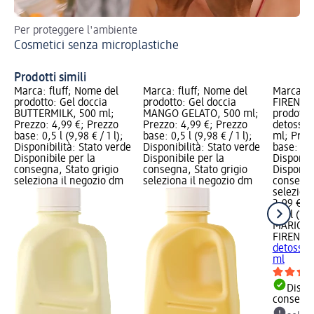
Per proteggere l'ambiente
Sco
Cosmetici senza microplastiche
Ch
Prodotti simili
Marca: fluff; Nome del
Marca: fluff; Nome del
Marca: M
prodotto: Gel doccia
prodotto: Gel doccia
FIRENZE
BUTTERMILK, 500 ml;
MANGO GELATO, 500 ml;
prodotto
Prezzo: 4,99 €; Prezzo
Prezzo: 4,99 €; Prezzo
detossina
base: 0,5 l (9,98 € / 1 l);
base: 0,5 l (9,98 € / 1 l);
ml; Prez
Disponibilità: Stato verde
Disponibilità: Stato verde
base: 0,2 
Disponibile per la
Disponibile per la
Disponibi
consegna, Stato grigio
consegna, Stato grigio
Disponibi
seleziona il negozio dm
seleziona il negozio dm
consegna
selezion
2,99 €
0,2 l (14,
MARIO FI
FIRENZE
detossina
ml
Dispon
consegn