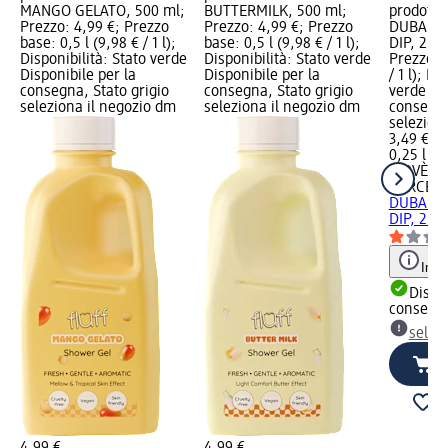
MANGO GELATO, 500 ml;
BUTTERMILK, 500 ml;
prodotto
Prezzo: 4,99 €; Prezzo
Prezzo: 4,99 €; Prezzo
DUBAI P
base: 0,5 l (9,98 € / 1 l);
base: 0,5 l (9,98 € / 1 l);
DIP, 250 
Disponibilità: Stato verde
Disponibilità: Stato verde
Prezzo ba
Disponibile per la
Disponibile per la
/ 1 l); Di
consegna, Stato grigio
consegna, Stato grigio
verde Dis
seleziona il negozio dm
seleziona il negozio dm
consegna
selezion
3,49 €
0,25 l (13
BIOVÈNE
BARCEL
DUBAI P
DIP, 250
Info
Dispon
consegn
selez
4,99 €
4,99 €