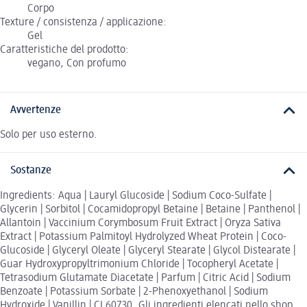
Corpo
Texture / consistenza / applicazione:
Gel
Caratteristiche del prodotto:
vegano, Con profumo
Avvertenze
Solo per uso esterno.
Sostanze
Ingredients: Aqua | Lauryl Glucoside | Sodium Coco-Sulfate |
Glycerin | Sorbitol | Cocamidopropyl Betaine | Betaine | Panthenol |
Allantoin | Vaccinium Corymbosum Fruit Extract | Oryza Sativa
Extract | Potassium Palmitoyl Hydrolyzed Wheat Protein | Coco-
Glucoside | Glyceryl Oleate | Glyceryl Stearate | Glycol Distearate |
Guar Hydroxypropyltrimonium Chloride | Tocopheryl Acetate |
Tetrasodium Glutamate Diacetate | Parfum | Citric Acid | Sodium
Benzoate | Potassium Sorbate | 2-Phenoxyethanol | Sodium
Hydroxide | Vanillin | CI 60730. Gli ingredienti elencati nello shop