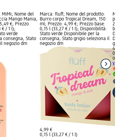
 MiMi; Nome del
Marca: fluff; Nome del prodotto:
Marca: orga
occia Mango Mania,
Burro corpo Tropical Dream, 150
prodotto: M
5,49 €; Prezzo
ml; Prezzo: 4,99 €; Prezzo base:
200 ml; Pre
€ / 1 l);
0,15 l (33,27 € / 1 l); Disponibilità:
base: 0,2 l (
tato verde
Stato verde Disponibile per la
Disponibilit
la consegna, Stato
consegna, Stato grigio seleziona il
Disponibile
 il negozio dm
negozio dm
grigio selez
4,99 €
0,2 l (24,95 €
organic sho
vaniglia, 20
Disponib
selezion
4,99 €
0,15 l (33,27 € / 1 l)