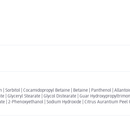
 | Sorbitol | Cocamidopropyl Betaine | Betaine | Panthenol | Allantoi
te | Glyceryl Stearate | Glycol Distearate | Guar Hydroxypropyltrim
te | 2-Phenoxyethanol | Sodium Hydroxide | Citrus Aurantium Peel Oil 