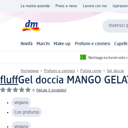
La nostra azienda
Press e news
Lavora con noi
Ispirazio
Inserisci 
Novità
Marchi
Make-up
Profumi e cosmesi
Capelli
Vantaggi esclusivi solo 
Homepage
Profumi e cosmesi
Pulizia corpo
Gel doccia
fluff
Gel doccia MANGO GELA
0
(
Valuta il prodotto
)
vegano
Con profumo
vegano