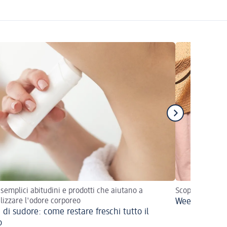
 semplici abitudini e prodotti che aiutano a
Scopri i prodot
lizzare l'odore corporeo
Weekend fuor
 di sudore: come restare freschi tutto il
o