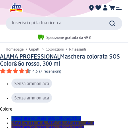
Inserisci qui la tua ricerca
Spedizione gratuita da 49 €
Homepage
Capelli
Colorazioni
Riflessanti
ALAMA PROFESSIONAL
Maschera colorata SOS
Color&Go rosso, 300 ml
4.6
(
7 recensioni
)
Senza ammoniaca
Senza ammoniaca
Colore
Maschera colorata SOS Color&Go blu
Maschera colorata SOS Color&Go cioccolato
Maschera colorata SOS Color&Go viola