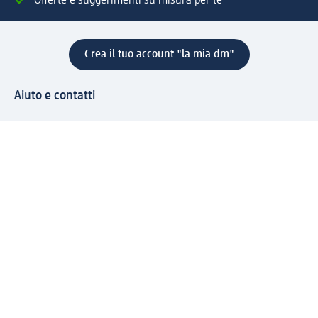
Offerte e suggerimenti su misura per te
Crea il tuo account "la mia dm"
Aiuto e contatti
Servizi
Servizio clienti
Spedizione e consegna
Reso e rimborso
L'azienda
La nostra azienda
Corporate Responsibility
Lavora con noi
Press e news
Espansione
Un mondo di prodotti
Il mondo dm