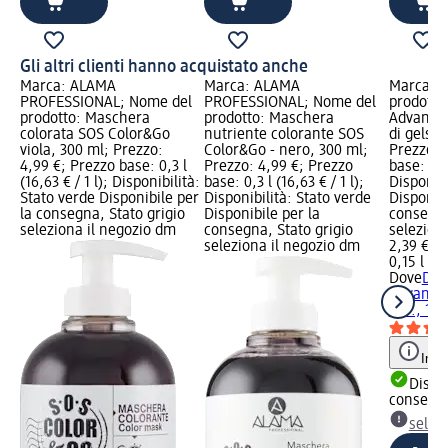
Gli altri clienti hanno acquistato anche
Marca: ALAMA
Marca: ALAMA
Marca: D
PROFESSIONAL; Nome del
PROFESSIONAL; Nome del
prodotto
prodotto: Maschera
prodotto: Maschera
Advanced
colorata SOS Color&Go
nutriente colorante SOS
di gelso
viola, 300 ml; Prezzo:
Color&Go - nero, 300 ml;
Prezzo: 
4,99 €; Prezzo base: 0,3 l
Prezzo: 4,99 €; Prezzo
base: 0,15
(16,63 € / 1 l); Disponibilità:
base: 0,3 l (16,63 € / 1 l);
Disponibi
Stato verde Disponibile per
Disponibilità: Stato verde
Disponibi
la consegna, Stato grigio
Disponibile per la
consegna
seleziona il negozio dm
consegna, Stato grigio
selezion
seleziona il negozio dm
2,39 €
0,15 l (15
Dove
Deo
Advanced
di..., 15
Info
Dispon
consegn
selez