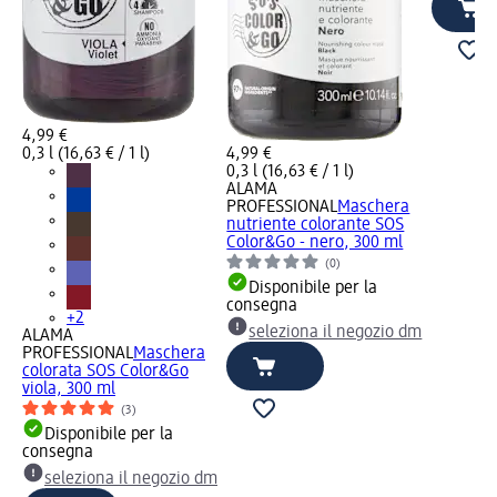
4,99 €
0,3 l (16,63 € / 1 l)
4,99 €
0,3 l (16,63 € / 1 l)
ALAMA
PROFESSIONAL
Maschera
nutriente colorante SOS
Color&Go - nero, 300 ml
(0)
Disponibile per la
consegna
+2
seleziona il negozio dm
ALAMA
PROFESSIONAL
Maschera
colorata SOS Color&Go
viola, 300 ml
(3)
Disponibile per la
consegna
seleziona il negozio dm