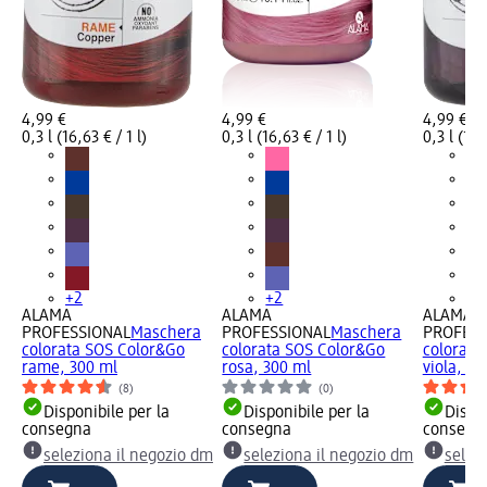
4,99 €
4,99 €
4,99 €
0,3 l (16,63 € / 1 l)
0,3 l (16,63 € / 1 l)
0,3 l (16,
+2
+2
+2
ALAMA
ALAMA
ALAMA
PROFESSIONAL
Maschera
PROFESSIONAL
Maschera
PROFESS
colorata SOS Color&Go
colorata SOS Color&Go
colorata
rame, 300 ml
rosa, 300 ml
viola, 30
(8)
(0)
Disponibile per la
Disponibile per la
Dispon
consegna
consegna
consegn
seleziona il negozio dm
seleziona il negozio dm
selez