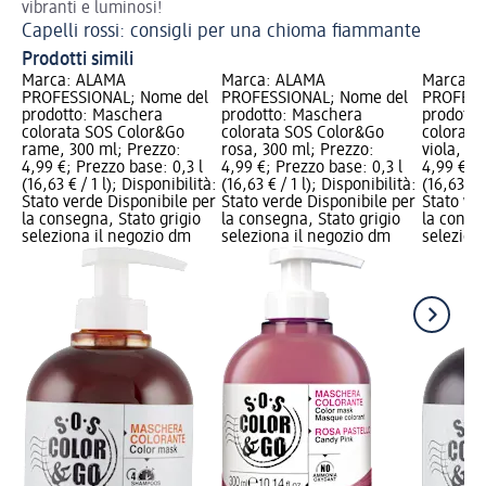
vibranti e luminosi!
Capelli rossi: consigli per una chioma fiammante
Prodotti simili
Marca: ALAMA
Marca: ALAMA
Marca: 
PROFESSIONAL; Nome del
PROFESSIONAL; Nome del
PROFESS
prodotto: Maschera
prodotto: Maschera
prodotto
colorata SOS Color&Go
colorata SOS Color&Go
colorata
rame, 300 ml; Prezzo:
rosa, 300 ml; Prezzo:
viola, 30
4,99 €; Prezzo base: 0,3 l
4,99 €; Prezzo base: 0,3 l
4,99 €; P
(16,63 € / 1 l); Disponibilità:
(16,63 € / 1 l); Disponibilità:
(16,63 € /
Stato verde Disponibile per
Stato verde Disponibile per
Stato ve
la consegna, Stato grigio
la consegna, Stato grigio
la conse
seleziona il negozio dm
seleziona il negozio dm
selezion