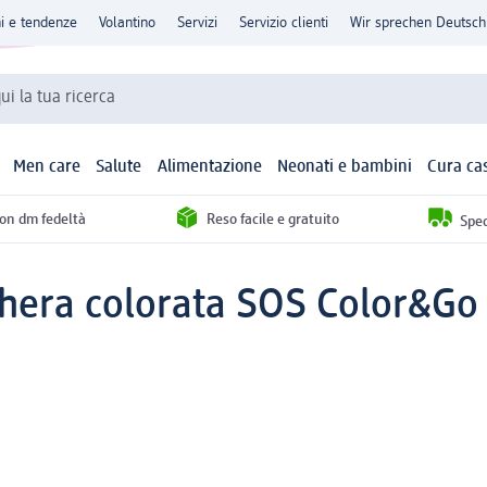
ni e tendenze
Volantino
Servizi
Servizio clienti
Wir sprechen Deutsch
qui la tua ricerca
Men care
Salute
Alimentazione
Neonati e bambini
Cura ca
con dm fedeltà
Reso facile e gratuito
Sped
hera colorata SOS Color&Go