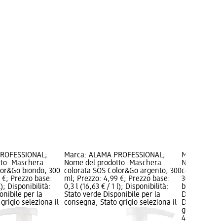
PROFESSIONAL;
Marca: ALAMA PROFESSIONAL;
Marca: ALA
tto: Maschera
Nome del prodotto: Maschera
Nome del p
lor&Go biondo, 300
colorata SOS Color&Go argento, 300
colorata SO
 €; Prezzo base:
ml; Prezzo: 4,99 €; Prezzo base:
300 ml; Pre
 l); Disponibilità:
0,3 l (16,63 € / 1 l); Disponibilità:
base: 0,3 l (1
onibile per la
Stato verde Disponibile per la
Disponibilit
grigio seleziona il
consegna, Stato grigio seleziona il
Disponibile
grigio selez
4,99 €