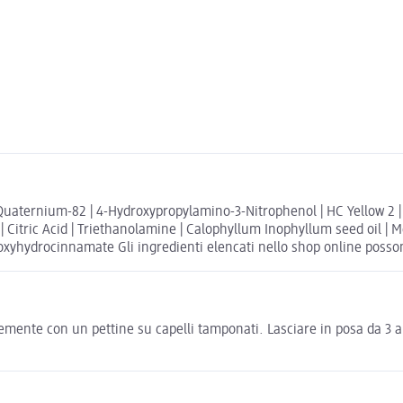
 | Quaternium-82 | 4-Hydroxypropylamino-3-Nitrophenol | HC Yellow 
l | Citric Acid | Triethanolamine | Calophyllum Inophyllum seed oil 
oxyhydrocinnamate Gli ingredienti elencati nello shop online possono 
nte con un pettine su capelli tamponati. Lasciare in posa da 3 a 15