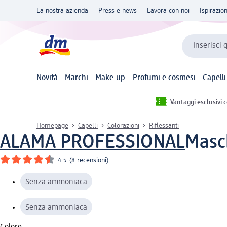
La nostra azienda
Press e news
Lavora con noi
Ispirazio
Inserisci 
Novità
Marchi
Make-up
Profumi e cosmesi
Capelli
Vantaggi esclusivi 
Homepage
Capelli
Colorazioni
Riflessanti
ALAMA PROFESSIONAL
Masc
4.5
(
8 recensioni
)
Senza ammoniaca
Senza ammoniaca