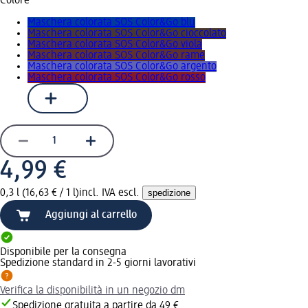
Colore
Maschera colorata SOS Color&Go blu
Maschera colorata SOS Color&Go cioccolato
Maschera colorata SOS Color&Go viola
Maschera colorata SOS Color&Go rame
Maschera colorata SOS Color&Go argento
Maschera colorata SOS Color&Go rosso
4,99 €
0,3 l (16,63 € / 1 l)
incl. IVA escl.
spedizione
Aggiungi al carrello
Disponibile per la consegna
Spedizione standard in 2-5 giorni lavorativi
Verifica la disponibilità in un negozio dm
Spedizione gratuita a partire da 49 €