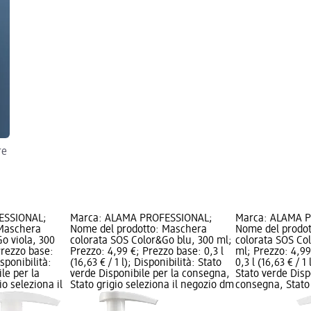
re
ESSIONAL;
Marca: ALAMA PROFESSIONAL;
Marca: ALAMA 
 Maschera
Nome del prodotto: Maschera
Nome del prodo
o viola, 300
colorata SOS Color&Go blu, 300 ml;
colorata SOS Co
Prezzo base:
Prezzo: 4,99 €; Prezzo base: 0,3 l
ml; Prezzo: 4,99
isponibilità:
(16,63 € / 1 l); Disponibilità: Stato
0,3 l (16,63 € / 1
le per la
verde Disponibile per la consegna,
Stato verde Disp
o seleziona il
Stato grigio seleziona il negozio dm
consegna, Stato 