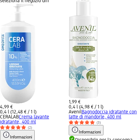
seleziona il negozio dm
1,99 €
4,99 €
0,4 l (4,98 € / 1 l)
0,4 l (12,48 € / 1 l)
Avenil
Bagnodoccia idratante con
CERALAB
Crema lavante
latte di mandorle, 400 ml
idratante, 400 ml
(3)
(2)
Informazioni
Informazioni