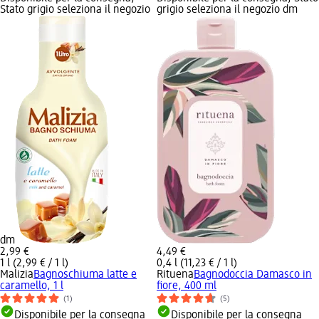
Stato grigio seleziona il negozio
grigio seleziona il negozio dm
dm
2,99 €
4,49 €
1 l (2,99 € / 1 l)
0,4 l (11,23 € / 1 l)
Malizia
Bagnoschiuma latte e
Rituena
Bagnodoccia Damasco in
caramello, 1 l
fiore, 400 ml
(1)
(5)
Disponibile per la consegna
Disponibile per la consegna