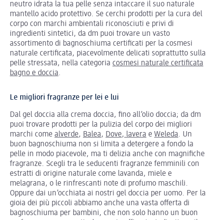
neutro idrata la tua pelle senza intaccare il suo naturale
mantello acido protettivo. Se cerchi prodotti per la cura del
corpo con marchi ambientali riconosciuti e privi di
ingredienti sintetici, da dm puoi trovare un vasto
assortimento di bagnoschiuma certificati per la cosmesi
naturale certificata, piacevolmente delicati soprattutto sulla
pelle stressata, nella categoria
cosmesi naturale certificata
bagno e doccia
.
Le migliori fragranze per lei e lui
Dal gel doccia alla crema doccia, fino all’olio doccia; da dm
puoi trovare prodotti per la pulizia del corpo dei migliori
marchi come
alverde
,
Balea
,
Dove
,
lavera
e
Weleda
. Un
buon bagnoschiuma non si limita a detergere a fondo la
pelle in modo piacevole, ma ti delizia anche con magnifiche
fragranze. Scegli tra le seducenti fragranze femminili con
estratti di origine naturale come lavanda, miele e
melagrana, o le rinfrescanti note di profumo maschili.
Oppure dai un’occhiata ai nostri gel doccia per uomo. Per la
gioia dei più piccoli abbiamo anche una vasta offerta di
bagnoschiuma per bambini, che non solo hanno un buon