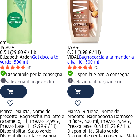
dm
14,90 €
1,99 €
0,5 l (29,80 € / 1 l)
0,5 l (3,98 € / 1 l)
Elizabeth Arden
Gel doccia tè
VIDAL
Bagnodoccia alla mandorla
verde, 500 ml
e karitè, 500 ml
(5)
(2)
Disponibile per la consegna
Disponibile per la consegna
seleziona il negozio dm
seleziona il negozio dm
Marca: Malizia; Nome del
Marca: Rituena; Nome del
prodotto: Bagnoschiuma latte e
prodotto: Bagnodoccia Damasco
caramello, 1 l; Prezzo: 2,99 €;
in fiore, 400 ml; Prezzo: 4,49 €;
Prezzo base: 1 l (2,99 € / 1 l);
Prezzo base: 0,4 l (11,23 € / 1 l);
Disponibilità: Stato verde
Disponibilità: Stato verde
Disponibile per la consegna,
Disponibile per la consegna, Stato