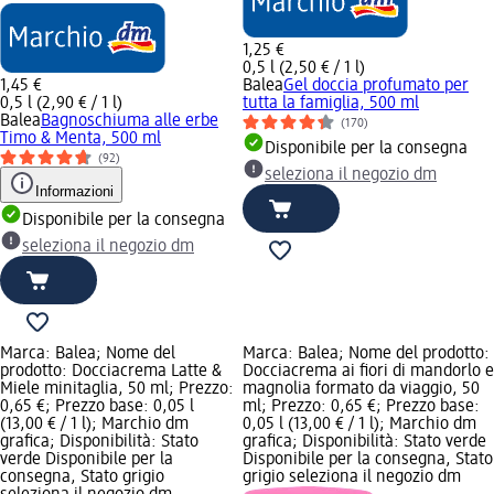
1,25 €
0,5 l (2,50 € / 1 l)
1,45 €
Balea
Gel doccia profumato per
0,5 l (2,90 € / 1 l)
tutta la famiglia, 500 ml
Balea
Bagnoschiuma alle erbe
(170)
Timo & Menta, 500 ml
Disponibile per la consegna
(92)
seleziona il negozio dm
Informazioni
Disponibile per la consegna
seleziona il negozio dm
Marca: Balea; Nome del
Marca: Balea; Nome del prodotto:
prodotto: Docciacrema Latte &
Docciacrema ai fiori di mandorlo e
Miele minitaglia, 50 ml; Prezzo:
magnolia formato da viaggio, 50
0,65 €; Prezzo base: 0,05 l
ml; Prezzo: 0,65 €; Prezzo base:
(13,00 € / 1 l); Marchio dm
0,05 l (13,00 € / 1 l); Marchio dm
grafica; Disponibilità: Stato
grafica; Disponibilità: Stato verde
verde Disponibile per la
Disponibile per la consegna, Stato
consegna, Stato grigio
grigio seleziona il negozio dm