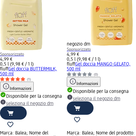
negozio dm
Sponsorizzato
Sponsorizzato
4,99 €
4,99 €
0,5 l (9,98 € / 1 l)
0,5 l (9,98 € / 1 l)
fluff
Gel doccia MANGO GELATO,
fluff
Gel doccia BUTTERMILK,
500 ml
500 ml
(0)
(1)
Informazioni
Informazioni
Disponibile per la consegna
Disponibile per la consegna
seleziona il negozio dm
seleziona il negozio dm
Marca: Balea; Nome del
Marca: Balea; Nome del prodotto: