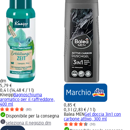
dm
5,79 €
0,4 l (14,48 € / 1 l)
Kneipp
Bagnoschiuma
aromatico per il raffreddore,
400 ml
0,85 €
0,3 l (2,83 € / 1 l)
(80)
Balea MEN
Gel doccia 3in1 con
Disponibile per la consegna
carbone attivo, 300 ml
seleziona il negozio dm
(30)