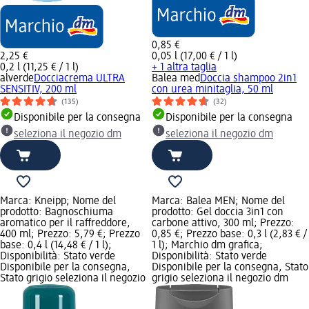
0,85 €
2,25 €
0,05 l (17,00 € / 1 l)
0,2 l (11,25 € / 1 l)
+ 1 altra taglia
alverde
Docciacrema ULTRA
Balea med
Doccia shampoo 2in1
SENSITIV, 200 ml
con urea minitaglia, 50 ml
(135)
(32)
Disponibile per la consegna
Disponibile per la consegna
seleziona il negozio dm
seleziona il negozio dm
Marca: Kneipp; Nome del
Marca: Balea MEN; Nome del
prodotto: Bagnoschiuma
prodotto: Gel doccia 3in1 con
aromatico per il raffreddore,
carbone attivo, 300 ml; Prezzo:
400 ml; Prezzo: 5,79 €; Prezzo
0,85 €; Prezzo base: 0,3 l (2,83 € /
base: 0,4 l (14,48 € / 1 l);
1 l); Marchio dm grafica;
Disponibilità: Stato verde
Disponibilità: Stato verde
Disponibile per la consegna,
Disponibile per la consegna, Stato
Stato grigio seleziona il negozio
grigio seleziona il negozio dm