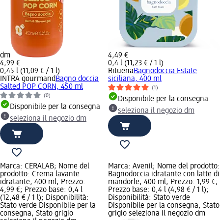
dm
4,49 €
4,99 €
0,4 l (11,23 € / 1 l)
0,45 l (11,09 € / 1 l)
Rituena
Bagnodoccia Estate
INTRA gourmand
Bagno doccia
siciliana, 400 ml
Salted POP CORN, 450 ml
(1)
(0)
Disponibile per la consegna
Disponibile per la consegna
seleziona il negozio dm
seleziona il negozio dm
Marca: CERALAB; Nome del
Marca: Avenil; Nome del prodotto:
prodotto: Crema lavante
Bagnodoccia idratante con latte di
idratante, 400 ml; Prezzo:
mandorle, 400 ml; Prezzo: 1,99 €;
4,99 €; Prezzo base: 0,4 l
Prezzo base: 0,4 l (4,98 € / 1 l);
(12,48 € / 1 l); Disponibilità:
Disponibilità: Stato verde
Stato verde Disponibile per la
Disponibile per la consegna, Stato
consegna, Stato grigio
grigio seleziona il negozio dm