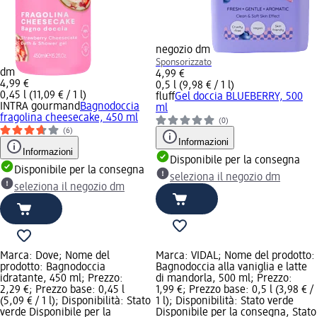
negozio dm
Sponsorizzato
dm
4,99 €
4,99 €
0,5 l (9,98 € / 1 l)
0,45 l (11,09 € / 1 l)
fluff
Gel doccia BLUEBERRY, 500
INTRA gourmand
Bagnodoccia
ml
fragolina cheesecake, 450 ml
(0)
(6)
Informazioni
Informazioni
Disponibile per la consegna
Disponibile per la consegna
seleziona il negozio dm
seleziona il negozio dm
Marca: Dove; Nome del
Marca: VIDAL; Nome del prodotto:
prodotto: Bagnodoccia
Bagnodoccia alla vaniglia e latte
idratante, 450 ml; Prezzo:
di mandorla, 500 ml; Prezzo:
2,29 €; Prezzo base: 0,45 l
1,99 €; Prezzo base: 0,5 l (3,98 € /
(5,09 € / 1 l); Disponibilità: Stato
1 l); Disponibilità: Stato verde
verde Disponibile per la
Disponibile per la consegna, Stato