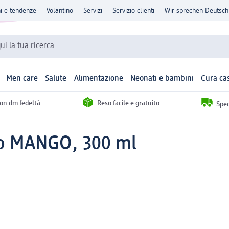
ni e tendenze
Volantino
Servizi
Servizio clienti
Wir sprechen Deutsch
qui la tua ricerca
Men care
Salute
Alimentazione
Neonati e bambini
Cura ca
con dm fedeltà
Reso facile e gratuito
Sped
go MANGO, 300 ml