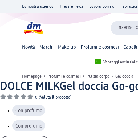
La nostra azienda
Press e news
Lavora con noi
Ispirazio
Inserisci 
Novità
Marchi
Make-up
Profumi e cosmesi
Capelli
Vantaggi esclusivi 
Homepage
Profumi e cosmesi
Pulizia corpo
Gel doccia
DOLCE MILK
Gel doccia Go-
0
(
Valuta il prodotto
)
Con profumo
Con profumo