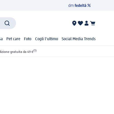
sa
Pet care
Foto
Cogli l'ultimo
Social Media Trends
(1)
izione gratuita da 49 €