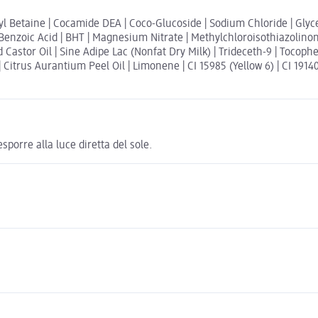
l Betaine | Cocamide DEA | Coco-Glucoside | Sodium Chloride | Glyce
Benzoic Acid | BHT | Magnesium Nitrate | Methylchloroisothiazolinone
stor Oil | Sine Adipe Lac (Nonfat Dry Milk) | Trideceth-9 | Tocophe
itrus Aurantium Peel Oil | Limonene | CI 15985 (Yellow 6) | CI 19140
orre alla luce diretta del sole.