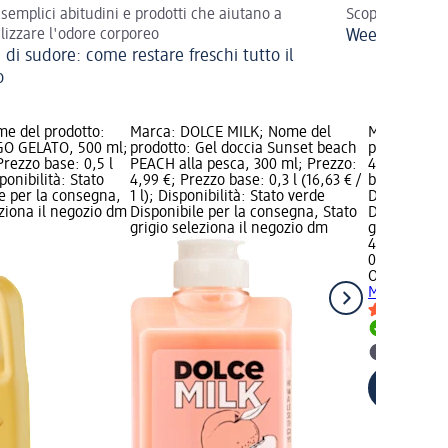
 semplici abitudini e prodotti che aiutano a
Scopri i prodot
lizzare l'odore corporeo
Weekend fuor
 di sudore: come restare freschi tutto il
o
me del prodotto:
Marca: DOLCE MILK; Nome del
Marca: ORG
GO GELATO, 500 ml;
prodotto: Gel doccia Sunset beach
prodotto: G
Prezzo base: 0,5 l
PEACH alla pesca, 300 ml; Prezzo:
400 ml; Pre
sponibilità: Stato
4,99 €; Prezzo base: 0,3 l (16,63 € /
base: 0,4 l (
e per la consegna,
1 l); Disponibilità: Stato verde
Disponibilit
eziona il negozio dm
Disponibile per la consegna, Stato
Disponibile
grigio seleziona il negozio dm
grigio selez
4,29 €
0,4 l (10,73 €
ORGANIC M
Mania, 400
Disponib
selezion