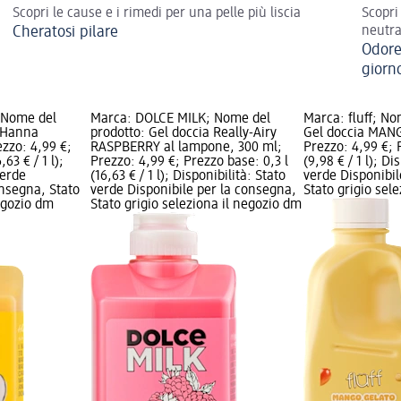
Scopri le cause e i rimedi per una pelle più liscia
Scopri
Cheratosi pilare
neutra
Odore
giorn
 Nome del
Marca: DOLCE MILK; Nome del
Marca: fluff; No
a Hanna
prodotto: Gel doccia Really-Airy
Gel doccia MAN
zzo: 4,99 €;
RASPBERRY al lampone, 300 ml;
Prezzo: 4,99 €; 
63 € / 1 l);
Prezzo: 4,99 €; Prezzo base: 0,3 l
(9,98 € / 1 l); Di
verde
(16,63 € / 1 l); Disponibilità: Stato
verde Disponibil
onsegna, Stato
verde Disponibile per la consegna,
Stato grigio sel
negozio dm
Stato grigio seleziona il negozio dm