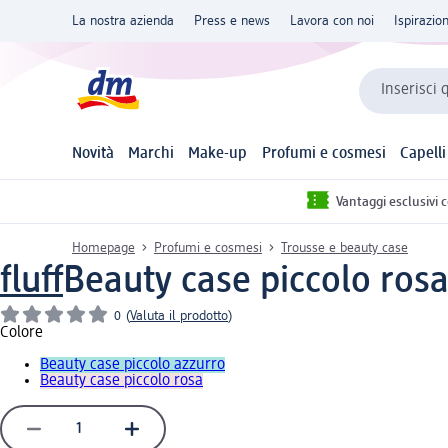
La nostra azienda
Press e news
Lavora con noi
Ispirazio
Inserisci 
Novità
Marchi
Make-up
Profumi e cosmesi
Capelli
Vantaggi esclusivi 
Homepage
Profumi e cosmesi
Trousse e beauty case
fluff
Beauty case piccolo rosa
0
(
Valuta il prodotto
)
Colore
Beauty case piccolo azzurro
Beauty case piccolo rosa