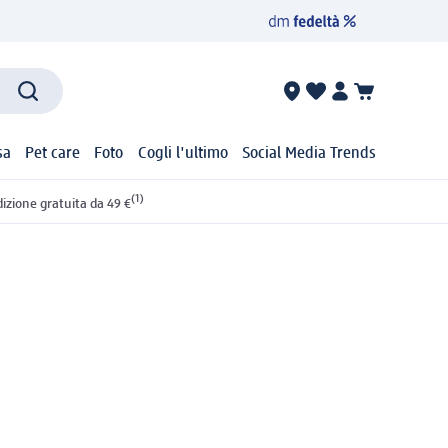
sa
Pet care
Foto
Cogli l'ultimo
Social Media Trends
(1)
izione gratuita da 49 €