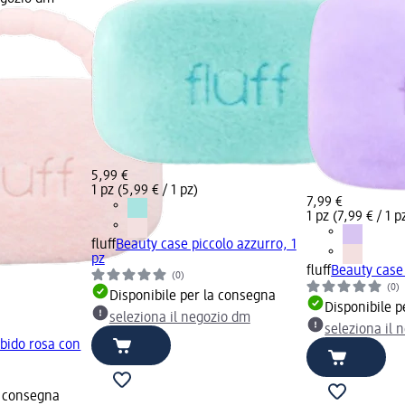
5,99 €
1 pz (5,99 € / 1 pz)
7,99 €
1 pz (7,99 € / 1 p
fluff
Beauty case piccolo azzurro, 1
pz
fluff
Beauty case 
(0)
(0)
Disponibile per la consegna
Disponibile p
seleziona il negozio dm
seleziona il 
bido rosa con
a consegna