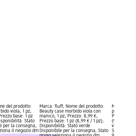
me del prodotto:
Marca: fluff; Nome del prodotto:
Marca: PAR
ido viola, 1 pz;
Beauty case morbido viola con
prodotto: Be
Prezzo base: 1 pz
manico, 1 pz; Prezzo: 8,99 €;
Prezzo: 9,99
isponibilità: Stato
Prezzo base: 1 pz (8,99 € / 1 pz);
(9,99 € / 1 p
e per la consegna,
Disponibilità: Stato verde
verde Dispo
eziona il negozio dm
Disponibile per la consegna, Stato
Stato grigio
grigio seleziona il negozio dm
9,99 €