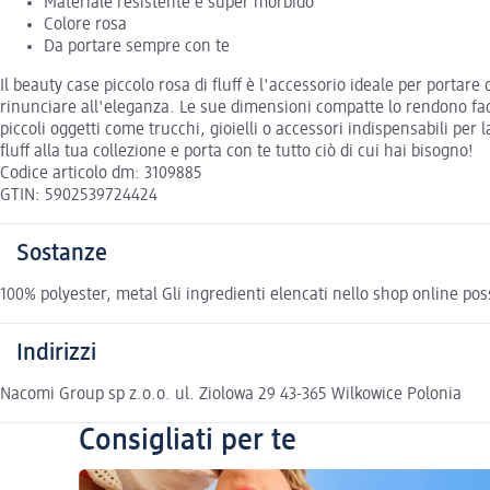
Materiale resistente e super morbido
Colore rosa
Da portare sempre con te
Il beauty case piccolo rosa di fluff è l'accessorio ideale per portare
rinunciare all'eleganza. Le sue dimensioni compatte lo rendono facil
piccoli oggetti come trucchi, gioielli o accessori indispensabili per
fluff alla tua collezione e porta con te tutto ciò di cui hai bisogno!
Codice articolo dm: 3109885
GTIN: 5902539724424
Sostanze
100% polyester, metal Gli ingredienti elencati nello shop online poss
Indirizzi
Nacomi Group sp z.o.o. ul. Ziolowa 29 43-365 Wilkowice Polonia
Consigliati per te