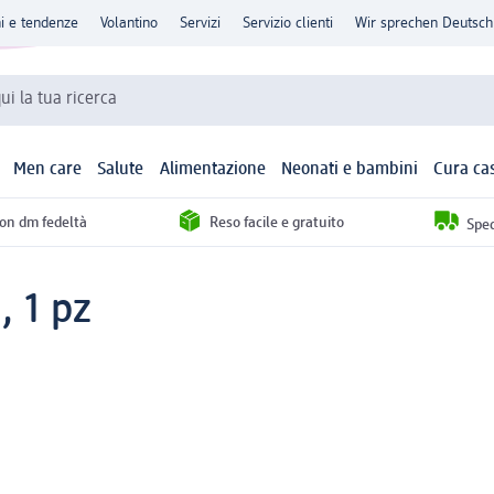
ni e tendenze
Volantino
Servizi
Servizio clienti
Wir sprechen Deutsch
qui la tua ricerca
Men care
Salute
Alimentazione
Neonati e bambini
Cura ca
con dm fedeltà
Reso facile e gratuito
Sped
, 1 pz