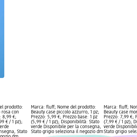
el prodotto:
Marca: fluff; Nome del prodotto:
Marca: fluff; No
 rosa con
Beauty case piccolo azzurro, 1 pz;
Beauty case morb
: 8,99 €;
Prezzo: 5,99 €; Prezzo base: 1 pz
Prezzo: 7,99 €; 
9 € / 1 pz);
(5,99 € / 1 pz); Disponibilità: Stato
(7,99 € / 1 pz); D
verde
verde Disponibile per la consegna,
verde Disponibil
onsegna, Stato
Stato grigio seleziona il negozio dm
Stato grigio sel
negozio dm