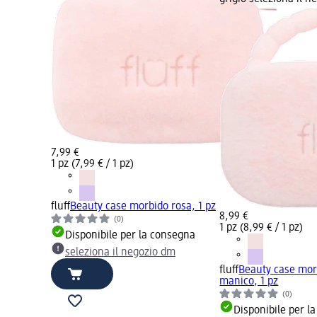
7,99 €
1 pz (7,99 € / 1 pz)
fluff
Beauty case morbido rosa, 1 pz
8,99 €
(0)
1 pz (8,99 € / 1 pz)
Disponibile per la consegna
seleziona il negozio dm
fluff
Beauty case mor
manico, 1 pz
(0)
Disponibile per l