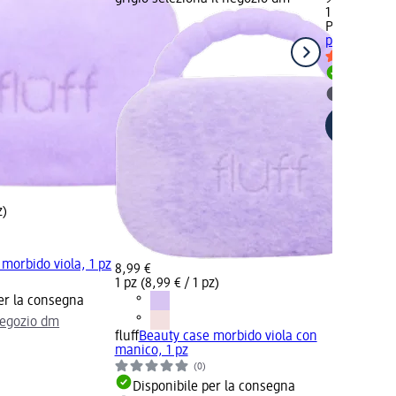
1 pz (9,99 € 
PARSA BEA
pz
Disponib
selezion
z)
morbido viola, 1 pz
8,99 €
1 pz (8,99 € / 1 pz)
er la consegna
negozio dm
fluff
Beauty case morbido viola con
manico, 1 pz
(0)
Disponibile per la consegna