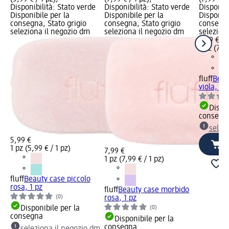
Disponibilità: Stato verde
Disponibilità: Stato verde
Disponibi
Disponibile per la
Disponibile per la
Disponibi
consegna, Stato grigio
consegna, Stato grigio
consegna
seleziona il negozio dm
seleziona il negozio dm
selezion
7,99 €
1 pz (7,99
fluff
Beau
viola, 1 p
Dispon
consegn
selez
5,99 €
1 pz (5,99 € / 1 pz)
7,99 €
1 pz (7,99 € / 1 pz)
fluff
Beauty case piccolo
rosa, 1 pz
fluff
Beauty case morbido
(0)
rosa, 1 pz
Disponibile per la
(0)
consegna
Disponibile per la
consegna
seleziona il negozio dm