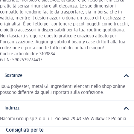
materiale morbido e piacevole al tatto, è perfetto per chi cerca
praticità senza rinunciare all'eleganza. Le sue dimensioni
compatte lo rendono facile da trasportare, sia in borsa che in
valigia, mentre il design azzurro dona un tocco di freschezza e
originalità. È perfetto per contenere piccoli oggetti come trucchi,
gioielli o accessori indispensabili per la tua routine quotidiana.
Non lasciarti sfuggire questo pratico e grazioso alleato per
l'organizzazione. Aggiungi subito il beauty case di fluff alla tua
collezione e porta con te tutto ciò di cui hai bisogno!
Codice articolo dm: 3109884
GTIN: 5902539724417
Sostanze
100% polyester, metal Gli ingredienti elencati nello shop online
possono differire da quelli riportati sulla confezione.
Indirizzi
Nacomi Group sp z.o.o. ul. Ziolowa 29 43-365 Wilkowice Polonia
Consigliati per te