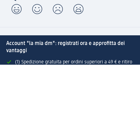
Account "la mia dm": registrati ora e approfitta dei
vantaggi
(1) Spedizione gratuita per ordini superiori a 49 € e ritiro
express sempre gratuito effettuando un ordine con un
account "la mia dm"
Reso facile e veloce
Offerte e suggerimenti su misura per te
Crea il tuo account "la mia dm"
Aiuto e contatti