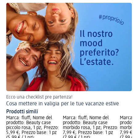
Ecco una checklist pre partenza!
Cosa mettere in valigia per le tue vacanze estive
Prodotti simili
Marca: fluff; Nome del
Marca: fluff; Nome del
Marca: f
prodotto: Beauty case
prodotto: Beauty case
prodotto
piccolo rosa, 1 pz; Prezzo:
morbido rosa, 1 pz; Prezzo:
morbido v
5,99 €; Prezzo base: 1 pz
7,99 €; Prezzo base: 1 pz
7,99 €; P
(5,99 € / 1 pz);
(7,99 € / 1 pz);
(7,99 € / 