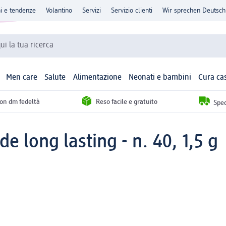
ni e tendenze
Volantino
Servizi
Servizio clienti
Wir sprechen Deutsch
qui la tua ricerca
Men care
Salute
Alimentazione
Neonati e bambini
Cura ca
con dm fedeltà
Reso facile e gratuito
Sped
de long lasting - n. 40, 1,5 g