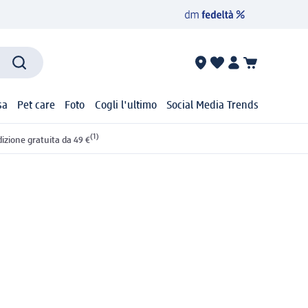
sa
Pet care
Foto
Cogli l'ultimo
Social Media Trends
(1)
izione gratuita da 49 €