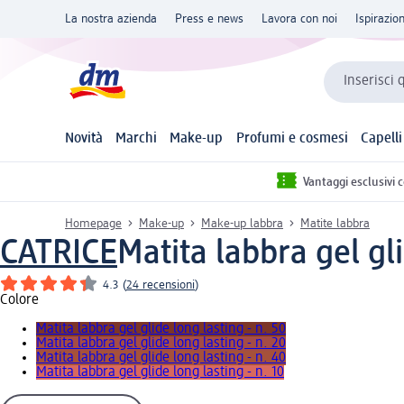
La nostra azienda
Press e news
Lavora con noi
Ispirazio
Inserisci 
Novità
Marchi
Make-up
Profumi e cosmesi
Capelli
Vantaggi esclusivi 
Homepage
Make-up
Make-up labbra
Matite labbra
CATRICE
Matita labbra gel gli
4.3
(
24 recensioni
)
Colore
Matita labbra gel glide long lasting - n. 50
Matita labbra gel glide long lasting - n. 20
Matita labbra gel glide long lasting - n. 40
Matita labbra gel glide long lasting - n. 10