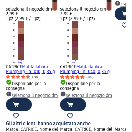
selez
seleziona il negozio dm
seleziona il negozio dm
2,99 €
2,99 €
1 pz (2,99 € / 1 pz)
1 pz (2,99 € / 1 pz)
+4
+4
CATRICE
Matita labbra
CATRICE
Matita labbra
Plumping - n. 010, 0,35 g
Plumping - n. 040, 0,35 g
(70)
(102)
Disponibile per la
Disponibile per la
consegna
consegna
seleziona il negozio dm
seleziona il negozio dm
Gli altri clienti hanno acquistato anche
Marca: CATRICE; Nome del
Marca: CATRICE; Nome del
Marca: C