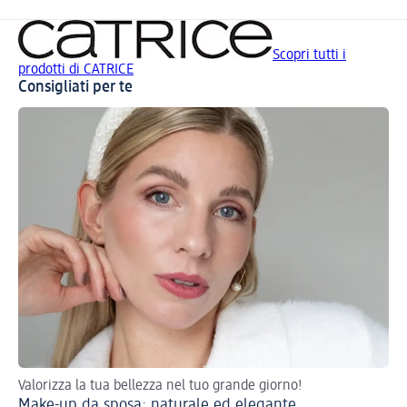
Scopri tutti i
prodotti di CATRICE
Consigliati per te
Valorizza la tua bellezza nel tuo grande giorno!
Sc
Make-up da sposa: naturale ed elegante
Te