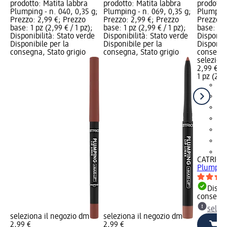
prodotto: Matita labbra
prodotto: Matita labbra
prodotto
Plumping - n. 040, 0,35 g;
Plumping - n. 069, 0,35 g;
Plumping
Prezzo: 2,99 €; Prezzo
Prezzo: 2,99 €; Prezzo
Prezzo: 
base: 1 pz (2,99 € / 1 pz);
base: 1 pz (2,99 € / 1 pz);
base: 1 p
Disponibilità: Stato verde
Disponibilità: Stato verde
Disponibi
Disponibile per la
Disponibile per la
Disponibi
consegna, Stato grigio
consegna, Stato grigio
consegna
selezion
2,99 €
1 pz (2,99
+4
CATRICE
Plumping
Dispon
consegn
selez
seleziona il negozio dm
seleziona il negozio dm
2,99 €
2,99 €