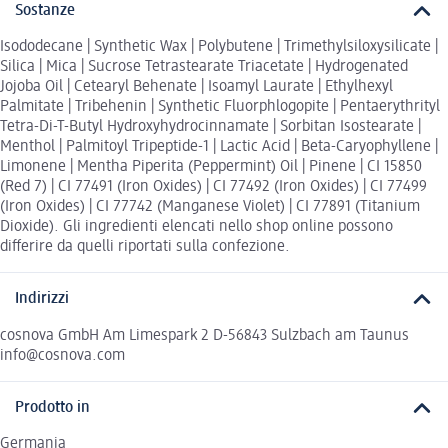
Sostanze
Isododecane | Synthetic Wax | Polybutene | Trimethylsiloxysilicate |
Silica | Mica | Sucrose Tetrastearate Triacetate | Hydrogenated
Jojoba Oil | Cetearyl Behenate | Isoamyl Laurate | Ethylhexyl
Palmitate | Tribehenin | Synthetic Fluorphlogopite | Pentaerythrityl
Tetra-Di-T-Butyl Hydroxyhydrocinnamate | Sorbitan Isostearate |
Menthol | Palmitoyl Tripeptide-1 | Lactic Acid | Beta-Caryophyllene |
Limonene | Mentha Piperita (Peppermint) Oil | Pinene | CI 15850
(Red 7) | CI 77491 (Iron Oxides) | CI 77492 (Iron Oxides) | CI 77499
(Iron Oxides) | CI 77742 (Manganese Violet) | CI 77891 (Titanium
Dioxide). Gli ingredienti elencati nello shop online possono
differire da quelli riportati sulla confezione.
Indirizzi
cosnova GmbH Am Limespark 2 D-56843 Sulzbach am Taunus
info@cosnova.com
Prodotto in
Germania