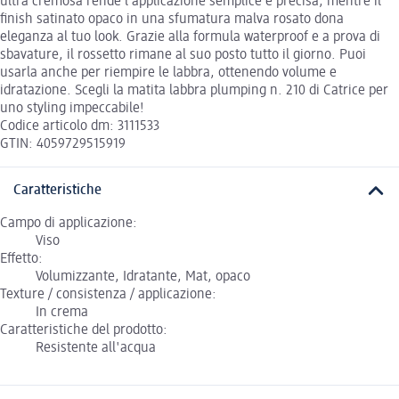
ultra cremosa rende l’applicazione semplice e precisa, mentre il
finish satinato opaco in una sfumatura malva rosato dona
eleganza al tuo look. Grazie alla formula waterproof e a prova di
sbavature, il rossetto rimane al suo posto tutto il giorno. Puoi
usarla anche per riempire le labbra, ottenendo volume e
idratazione. Scegli la matita labbra plumping n. 210 di Catrice per
uno styling impeccabile!
Codice articolo dm: 3111533
GTIN: 4059729515919
Caratteristiche
Campo di applicazione:
Viso
Effetto:
Volumizzante, Idratante, Mat, opaco
Texture / consistenza / applicazione:
In crema
Caratteristiche del prodotto:
Resistente all'acqua