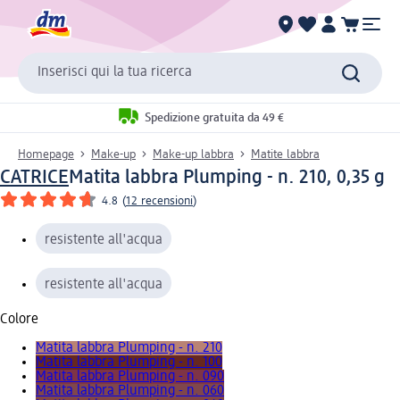
Inserisci qui la tua ricerca
Spedizione gratuita da 49 €
Homepage
Make-up
Make-up labbra
Matite labbra
CATRICE
Matita labbra Plumping - n. 210, 0,35 g
4.8
(
12 recensioni
)
resistente all'acqua
resistente all'acqua
Colore
Matita labbra Plumping - n. 210
Matita labbra Plumping - n. 100
Matita labbra Plumping - n. 090
Matita labbra Plumping - n. 060