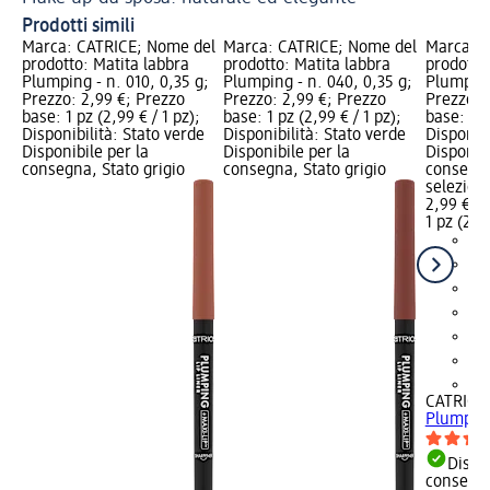
Prodotti simili
Marca: CATRICE; Nome del
Marca: CATRICE; Nome del
Marca: C
prodotto: Matita labbra
prodotto: Matita labbra
prodotto
Plumping - n. 010, 0,35 g;
Plumping - n. 040, 0,35 g;
Plumping
Prezzo: 2,99 €; Prezzo
Prezzo: 2,99 €; Prezzo
Prezzo: 
base: 1 pz (2,99 € / 1 pz);
base: 1 pz (2,99 € / 1 pz);
base: 1 p
Disponibilità: Stato verde
Disponibilità: Stato verde
Disponibi
Disponibile per la
Disponibile per la
Disponibi
consegna, Stato grigio
consegna, Stato grigio
consegna
selezion
2,99 €
1 pz (2,99
+4
CATRICE
Plumping
Dispon
consegn