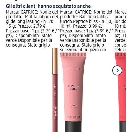
Gli altri clienti hanno acquistato anche
Marca: CATRICE; Nome del
Marca: CATRICE; Nome del
Marca: C
prodotto: Matita labbra gel
prodotto: Balsamo labbra
prodotto
glide long lasting - n. 20,
lucido Peptide bliss - n. 10,
lucido Pe
1,5 g; Prezzo: 2,79 €;
10 ml; Prezzo: 3,99 €;
10 ml; Pr
Prezzo base: 1 pz (2,79 € / 1
Prezzo base: 1 pz (3,99 € / 1
Prezzo ba
pz); Disponibilità: Stato
pz); Disponibilità: Stato
pz); Disp
verde Disponibile per la
verde Disponibile per la
verde Dis
consegna, Stato grigio
consegna, Stato grigio
consegna
seleziona il negozio dm
selezion