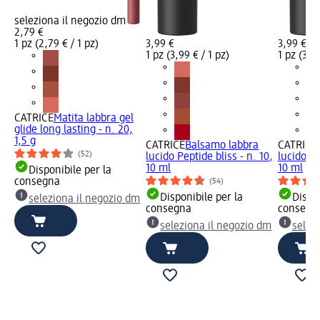
seleziona il negozio dm
2,79 €
1 pz (2,79 € / 1 pz)
3,99 €
3,99 €
1 pz (3,99 € / 1 pz)
1 pz (3,99
CATRICE
Matita labbra gel
glide long lasting - n. 20,
1,5 g
CATRICE
Balsamo labbra
CATRICE
(52)
lucido Peptide bliss - n. 10,
lucido Pe
10 ml
10 ml
Disponibile per la
consegna
(54)
Disponibile per la
Dispon
seleziona il negozio dm
consegna
consegn
seleziona il negozio dm
selez