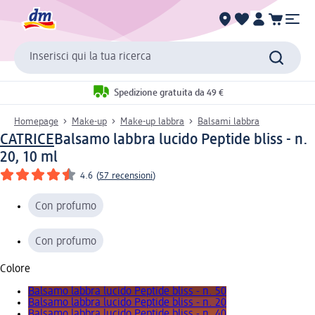
Inserisci qui la tua ricerca
Spedizione gratuita da 49 €
Homepage
Make-up
Make-up labbra
Balsami labbra
CATRICE
Balsamo labbra lucido Peptide bliss - n.
20, 10 ml
4.6
(
57 recensioni
)
Con profumo
Con profumo
Colore
Balsamo labbra lucido Peptide bliss - n. 50
Balsamo labbra lucido Peptide bliss - n. 20
Balsamo labbra lucido Peptide bliss - n. 40