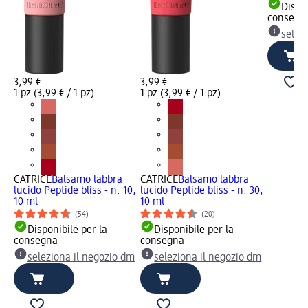
Dispon
consegn
selez
3,99 €
3,99 €
1 pz (3,99 € / 1 pz)
1 pz (3,99 € / 1 pz)
CATRICE
Balsamo labbra
CATRICE
Balsamo labbra
lucido Peptide bliss - n. 10,
lucido Peptide bliss - n. 30,
10 ml
10 ml
(54)
(20)
Disponibile per la
Disponibile per la
consegna
consegna
seleziona il negozio dm
seleziona il negozio dm