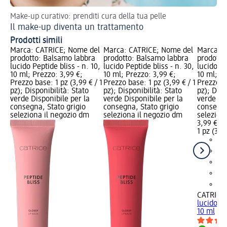
Make-up curativo: prenditi cura della tua pelle
Tor
Il make-up diventa un trattamento
Ma
Prodotti simili
Marca: CATRICE; Nome del
Marca: CATRICE; Nome del
Marca: C
prodotto: Balsamo labbra
prodotto: Balsamo labbra
prodotto
lucido Peptide bliss - n. 10,
lucido Peptide bliss - n. 30,
lucido Pe
10 ml; Prezzo: 3,99 €;
10 ml; Prezzo: 3,99 €;
10 ml; Pr
Prezzo base: 1 pz (3,99 € / 1
Prezzo base: 1 pz (3,99 € / 1
Prezzo ba
pz); Disponibilità: Stato
pz); Disponibilità: Stato
pz); Disp
verde Disponibile per la
verde Disponibile per la
verde Dis
consegna, Stato grigio
consegna, Stato grigio
consegna
seleziona il negozio dm
seleziona il negozio dm
selezion
3,99 €
1 pz (3,99
CATRICE
lucido Pe
10 ml