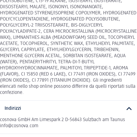
POLYISOBUTENE, C15-19 ALKANE, ISOSTEARYL ISOSTEARATE,
DIISOSTEARYL MALATE, ISONONYL ISONONANOATE,
HYDROGENATED STYRENE/ISOPRENE COPOLYMER, HYDROGENATED
POLYCYCLOPENTADIENE, HYDROGENATED POLYISOBUTENE,
POLYGLYCERYL-2 TRIISOSTEARATE, BIS-DIGLYCERYL
POLYACYLADIPATE-2, CERA MICROCRISTALLINA (MICROCRYSTALLINE
WAX), LIMNANTHES ALBA (MEADOWFOAM) SEED OIL, TOCOPHERYL
ACETATE, TOCOPHEROL, SYNTHETIC WAX, ETHYLHEXYL PALMITATE,
GLYCERYL CAPRYLATE, ETHYLHEXYLGLYCERIN, TRIBEHENIN,
MENTHONE GLYCERIN ACETAL, SORBITAN ISOSTEARATE, AQUA
(WATER), PENTAERYTHRITYL TETRA-DI-T-BUTYL
HYDROXYHYDROCINNAMATE, PALMITOYL TRIPEPTIDE-1, AROMA
(FLAVOR), CI 15850 (RED 6 LAKE), CI 77491 (IRON OXIDES), CI 77499
(IRON OXIDES), CI 77891 (TITANIUM DIOXIDE). Gli ingredienti
elencati nello shop online possono differire da quelli riportati sulla
confezione.
Indirizzi
cosnova GmbH Am Limespark 2 D-56843 Sulzbach am Taunus
info@cosnova.com