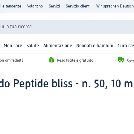
ni e tendenze
Volantino
Servizi
Servizio clienti
Wir sprechen Deutsch
qui la tua ricerca
Men care
Salute
Alimentazione
Neonati e bambini
Cura ca
con dm fedeltà
Reso facile e gratuito
Sped
o Peptide bliss - n. 50, 10 m