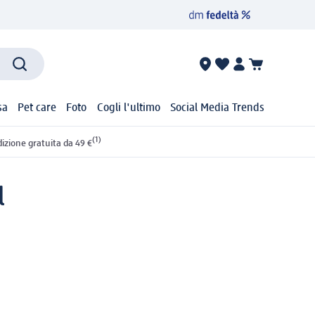
sa
Pet care
Foto
Cogli l'ultimo
Social Media Trends
(1)
izione gratuita da 49 €
l