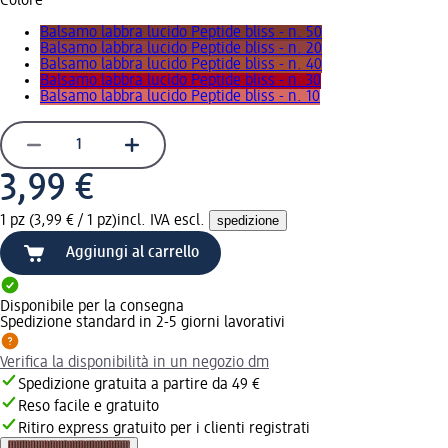
Colore
Balsamo labbra lucido Peptide bliss - n. 50
Balsamo labbra lucido Peptide bliss - n. 20
Balsamo labbra lucido Peptide bliss - n. 40
Balsamo labbra lucido Peptide bliss - n. 30
Balsamo labbra lucido Peptide bliss - n. 10
3,99 €
1 pz (3,99 € / 1 pz)
incl. IVA escl.
spedizione
Aggiungi al carrello
Disponibile per la consegna
Spedizione standard in 2-5 giorni lavorativi
Verifica la disponibilità in un negozio dm
Spedizione gratuita a partire da 49 €
Reso facile e gratuito
Ritiro express gratuito per i clienti registrati