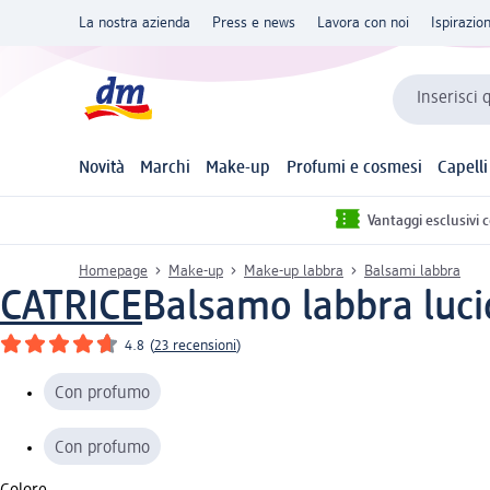
La nostra azienda
Press e news
Lavora con noi
Ispirazio
Inserisci 
Novità
Marchi
Make-up
Profumi e cosmesi
Capelli
Vantaggi esclusivi 
Homepage
Make-up
Make-up labbra
Balsami labbra
CATRICE
Balsamo labbra lucid
4.8
(
23 recensioni
)
Con profumo
Con profumo