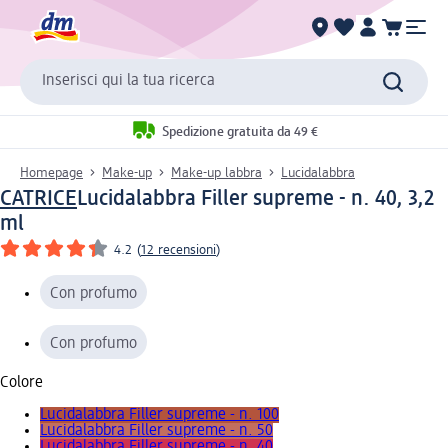
Inserisci qui la tua ricerca
Spedizione gratuita da 49 €
Homepage
Make-up
Make-up labbra
Lucidalabbra
CATRICE
Lucidalabbra Filler supreme - n. 40, 3,2
ml
4.2
(
12 recensioni
)
Con profumo
Con profumo
Colore
Lucidalabbra Filler supreme - n. 100
Lucidalabbra Filler supreme - n. 50
Lucidalabbra Filler supreme - n. 40