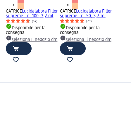
ler
CATRICE
Lucidalabbra Filler
CATRICE
Lucidalabbra Filler
supreme - n. 100, 3,2 ml
supreme - n. 50, 3,2 ml
(14)
(29)
Disponibile per la
Disponibile per la
consegna
consegna
dm
seleziona il negozio dm
seleziona il negozio dm