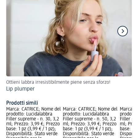
Ottieni labbra irresistibilmente piene senza sforzo!
Rea
Lip plumper
lo
Fe
Prodotti simili
Marca: CATRICE; Nome del
Marca: CATRICE; Nome del
Marca: C
prodotto: Lucidalabbra
prodotto: Lucidalabbra
prodotto
Filler supreme - n. 30, 3,2
Filler supreme - n. 50, 3,2
Filler su
ml; Prezzo: 3,99 €; Prezzo
ml; Prezzo: 3,99 €; Prezzo
ml; Prez
base: 1 pz (3,99 € / 1 pz);
base: 1 pz (3,99 € / 1 pz);
base: 1 p
Disponibilità: Stato verde
Disponibilità: Stato verde
Disponibi