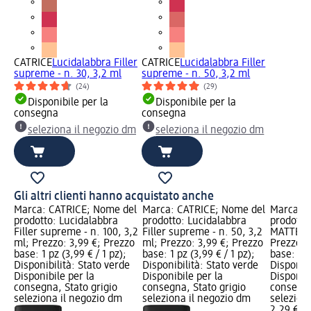
CATRICE
Lucidalabbra Filler
CATRICE
Lucidalabbra Filler
supreme - n. 30, 3,2 ml
supreme - n. 50, 3,2 ml
(24)
(29)
Disponibile per la
Disponibile per la
consegna
consegna
seleziona il negozio dm
seleziona il negozio dm
Gli altri clienti hanno acquistato anche
el
Marca: CATRICE; Nome del
Marca: CATRICE; Nome del
Marca: e
prodotto: Lucidalabbra
prodotto: Lucidalabbra
prodotto
,2
Filler supreme - n. 100, 3,2
Filler supreme - n. 50, 3,2
MATTE co
zo
ml; Prezzo: 3,99 €; Prezzo
ml; Prezzo: 3,99 €; Prezzo
Prezzo: 
base: 1 pz (3,99 € / 1 pz);
base: 1 pz (3,99 € / 1 pz);
base: 1 p
e
Disponibilità: Stato verde
Disponibilità: Stato verde
Disponibi
Disponibile per la
Disponibile per la
Disponibi
consegna, Stato grigio
consegna, Stato grigio
consegna
seleziona il negozio dm
seleziona il negozio dm
selezion
2,29 €