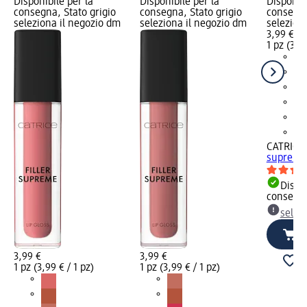
Disponibile per la
Disponibile per la
Disponibi
consegna, Stato grigio
consegna, Stato grigio
consegna
seleziona il negozio dm
seleziona il negozio dm
selezion
3,99 €
1 pz (3,99
CATRICE
supreme 
Dispon
consegn
selez
3,99 €
3,99 €
1 pz (3,99 € / 1 pz)
1 pz (3,99 € / 1 pz)