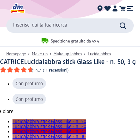
Inserisci qui la tua ricerca
Spedizione gratuita da 49 €
Homepage
Make-up
Make-up labbra
Lucidalabbra
CATRICE
Lucidalabbra stick Glass Like - n. 50, 3 g
4.7
(
11 recensioni
)
Con profumo
Con profumo
Colore
Lucidalabbra stick Glass Like - n. 50
Lucidalabbra stick Glass Like - n. 20
Lucidalabbra stick Glass Like - n. 40
Lucidalabbra stick Glass Like - n. 10