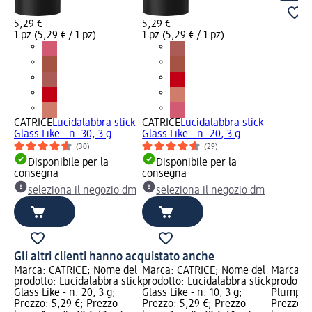
5,29 €
5,29 €
1 pz (5,29 € / 1 pz)
1 pz (5,29 € / 1 pz)
CATRICE
Lucidalabbra stick
CATRICE
Lucidalabbra stick
Glass Like - n. 30, 3 g
Glass Like - n. 20, 3 g
(30)
(29)
Disponibile per la
Disponibile per la
consegna
consegna
seleziona il negozio dm
seleziona il negozio dm
Gli altri clienti hanno acquistato anche
Marca: CATRICE; Nome del
Marca: CATRICE; Nome del
Marca: C
prodotto: Lucidalabbra stick
prodotto: Lucidalabbra stick
prodotto
Glass Like - n. 20, 3 g;
Glass Like - n. 10, 3 g;
Plumping 
Prezzo: 5,29 €; Prezzo
Prezzo: 5,29 €; Prezzo
Prezzo: 