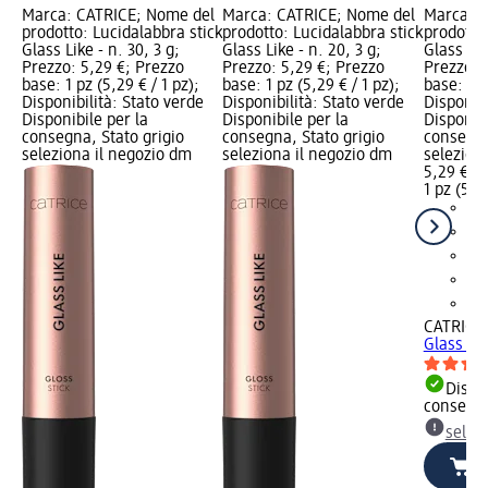
Marca: CATRICE; Nome del
Marca: CATRICE; Nome del
Marca: C
prodotto: Lucidalabbra stick
prodotto: Lucidalabbra stick
prodotto:
Glass Like - n. 30, 3 g;
Glass Like - n. 20, 3 g;
Glass Lik
Prezzo: 5,29 €; Prezzo
Prezzo: 5,29 €; Prezzo
Prezzo: 
base: 1 pz (5,29 € / 1 pz);
base: 1 pz (5,29 € / 1 pz);
base: 1 p
Disponibilità: Stato verde
Disponibilità: Stato verde
Disponibi
Disponibile per la
Disponibile per la
Disponibi
consegna, Stato grigio
consegna, Stato grigio
consegna
seleziona il negozio dm
seleziona il negozio dm
selezion
5,29 €
1 pz (5,29
CATRICE
Glass Lik
Dispon
consegn
selez