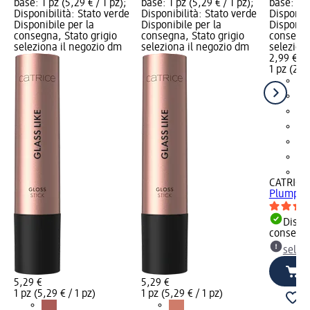
base: 1 pz (5,29 € / 1 pz);
base: 1 pz (5,29 € / 1 pz);
base: 1 p
Disponibilità: Stato verde
Disponibilità: Stato verde
Disponibi
Disponibile per la
Disponibile per la
Disponibi
consegna, Stato grigio
consegna, Stato grigio
consegna
seleziona il negozio dm
seleziona il negozio dm
selezion
2,99 €
1 pz (2,99
+4
CATRICE
Plumping
Dispon
consegn
selez
5,29 €
5,29 €
1 pz (5,29 € / 1 pz)
1 pz (5,29 € / 1 pz)