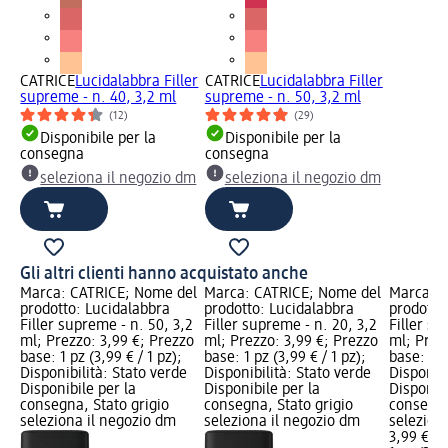
ler
CATRICE
Lucidalabbra Filler
CATRICE
Lucidalabbra Filler
supreme - n. 40, 3,2 ml
supreme - n. 50, 3,2 ml
(12)
(29)
Disponibile per la
Disponibile per la
consegna
consegna
dm
seleziona il negozio dm
seleziona il negozio dm
Gli altri clienti hanno acquistato anche
Marca: CATRICE; Nome del
Marca: CATRICE; Nome del
Marca: C
prodotto: Lucidalabbra
prodotto: Lucidalabbra
prodotto
Filler supreme - n. 50, 3,2
Filler supreme - n. 20, 3,2
Filler su
ml; Prezzo: 3,99 €; Prezzo
ml; Prezzo: 3,99 €; Prezzo
ml; Prez
base: 1 pz (3,99 € / 1 pz);
base: 1 pz (3,99 € / 1 pz);
base: 1 p
Disponibilità: Stato verde
Disponibilità: Stato verde
Disponibi
Disponibile per la
Disponibile per la
Disponibi
consegna, Stato grigio
consegna, Stato grigio
consegna
seleziona il negozio dm
seleziona il negozio dm
selezion
3,99 €