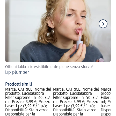
Ottieni labbra irresistibilmente piene senza sforzo!
Rea
Lip plumper
lo
Fe
Prodotti simili
el
Marca: CATRICE; Nome del
Marca: CATRICE; Nome del
Marca: 
prodotto: Lucidalabbra
prodotto: Lucidalabbra
prodotto
,2
Filler supreme - n. 40, 3,2
Filler supreme - n. 50, 3,2
Filler su
zo
ml; Prezzo: 3,99 €; Prezzo
ml; Prezzo: 3,99 €; Prezzo
ml; Prez
base: 1 pz (3,99 € / 1 pz);
base: 1 pz (3,99 € / 1 pz);
base: 1 p
e
Disponibilità: Stato verde
Disponibilità: Stato verde
Disponibi
Disponibile per la
Disponibile per la
Disponibi