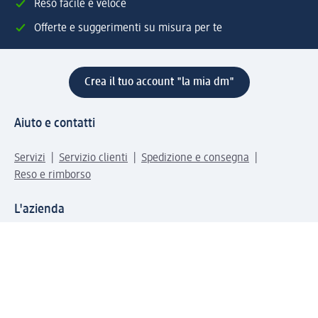
Reso facile e veloce
Offerte e suggerimenti su misura per te
Crea il tuo account "la mia dm"
Aiuto e contatti
Servizi
Servizio clienti
Spedizione e consegna
Reso e rimborso
L'azienda
La nostra azienda
Corporate Responsibility
Lavora con noi
Press e news
Espansione
Un mondo di prodotti
Il mondo dm