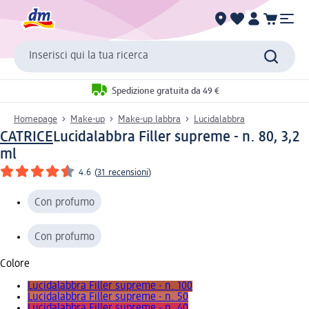
Inserisci qui la tua ricerca
Spedizione gratuita da 49 €
Homepage
Make-up
Make-up labbra
Lucidalabbra
CATRICE
Lucidalabbra Filler supreme - n. 80, 3,2
ml
4.6
(
31 recensioni
)
Con profumo
Con profumo
Colore
Lucidalabbra Filler supreme - n. 100
Lucidalabbra Filler supreme - n. 50
Lucidalabbra Filler supreme - n. 40