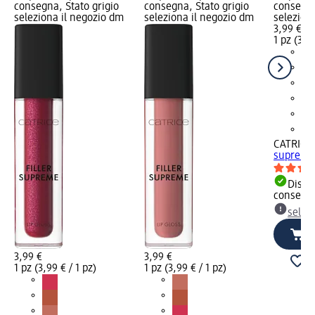
consegna, Stato grigio
consegna, Stato grigio
consegna
seleziona il negozio dm
seleziona il negozio dm
selezion
3,99 €
1 pz (3,99
CATRICE
supreme 
Dispon
consegn
selez
3,99 €
3,99 €
1 pz (3,99 € / 1 pz)
1 pz (3,99 € / 1 pz)