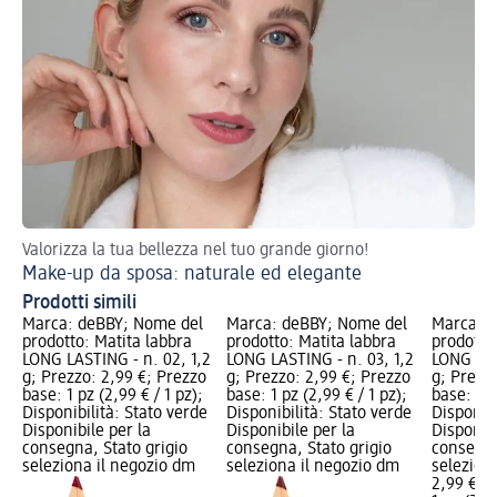
Valorizza la tua bellezza nel tuo grande giorno!
Sc
Make-up da sposa: naturale ed elegante
Te
Prodotti simili
Marca: deBBY; Nome del
Marca: deBBY; Nome del
Marca: d
prodotto: Matita labbra
prodotto: Matita labbra
prodotto
LONG LASTING - n. 02, 1,2
LONG LASTING - n. 03, 1,2
LONG LAS
g; Prezzo: 2,99 €; Prezzo
g; Prezzo: 2,99 €; Prezzo
g; Prezz
base: 1 pz (2,99 € / 1 pz);
base: 1 pz (2,99 € / 1 pz);
base: 1 p
Disponibilità: Stato verde
Disponibilità: Stato verde
Disponibi
Disponibile per la
Disponibile per la
Disponibi
consegna, Stato grigio
consegna, Stato grigio
consegna
seleziona il negozio dm
seleziona il negozio dm
selezion
2,99 €