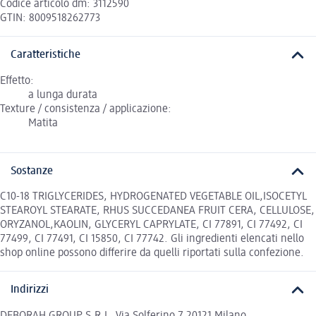
Codice articolo dm: 3112590
GTIN: 8009518262773
Caratteristiche
Effetto:
a lunga durata
Texture / consistenza / applicazione:
Matita
Sostanze
C10-18 TRIGLYCERIDES, HYDROGENATED VEGETABLE OIL,ISOCETYL
STEAROYL STEARATE, RHUS SUCCEDANEA FRUIT CERA, CELLULOSE,
ORYZANOL,KAOLIN, GLYCERYL CAPRYLATE, CI 77891, CI 77492, CI
77499, CI 77491, CI 15850, CI 77742. Gli ingredienti elencati nello
shop online possono differire da quelli riportati sulla confezione.
Indirizzi
DEBORAH GROUP S.R.L. Via Solferino 7 20121 Milano