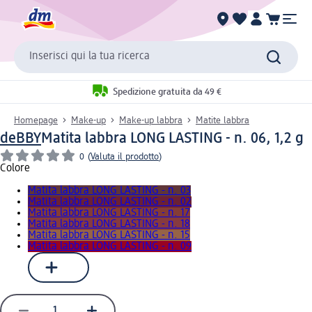
Inserisci qui la tua ricerca
Spedizione gratuita da 49 €
Homepage
Make-up
Make-up labbra
Matite labbra
deBBY
Matita labbra LONG LASTING - n. 06, 1,2 g
0
(
Valuta il prodotto
)
Colore
Matita labbra LONG LASTING - n. 03
Matita labbra LONG LASTING - n. 02
Matita labbra LONG LASTING - n. 17
Matita labbra LONG LASTING - n. 18
Matita labbra LONG LASTING - n. 15
Matita labbra LONG LASTING - n. 09