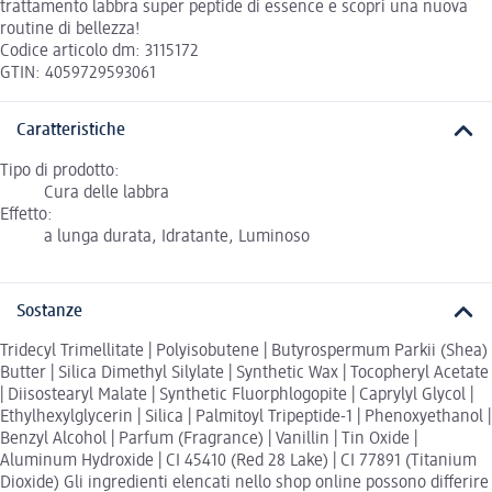
trattamento labbra super peptide di essence e scopri una nuova
routine di bellezza!
Codice articolo dm: 3115172
GTIN: 4059729593061
Caratteristiche
Tipo di prodotto:
Cura delle labbra
Effetto:
a lunga durata, Idratante, Luminoso
Sostanze
Tridecyl Trimellitate | Polyisobutene | Butyrospermum Parkii (Shea)
Butter | Silica Dimethyl Silylate | Synthetic Wax | Tocopheryl Acetate
| Diisostearyl Malate | Synthetic Fluorphlogopite | Caprylyl Glycol |
Ethylhexylglycerin | Silica | Palmitoyl Tripeptide-1 | Phenoxyethanol |
Benzyl Alcohol | Parfum (Fragrance) | Vanillin | Tin Oxide |
Aluminum Hydroxide | CI 45410 (Red 28 Lake) | CI 77891 (Titanium
Dioxide) Gli ingredienti elencati nello shop online possono differire