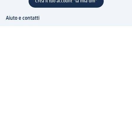
Crea il tuo account "la mia dm"
Aiuto e contatti
Servizi
Servizio clienti
Spedizione e consegna
Reso e rimborso
L'azienda
La nostra azienda
Corporate Responsibility
Lavora con noi
Press e news
Espansione
Un mondo di prodotti
Il mondo dm
Punti vendita
Il nostro Journal
Vivere consapevoli con dm