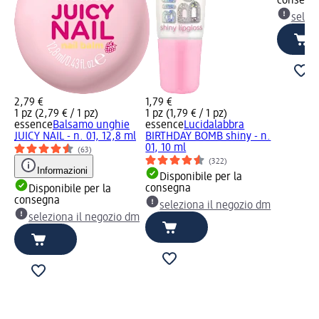
consegn
selez
2,79 €
1,79 €
1 pz (2,79 € / 1 pz)
1 pz (1,79 € / 1 pz)
essence
Balsamo unghie
essence
Lucidalabbra
JUICY NAIL - n. 01, 12,8 ml
BIRTHDAY BOMB shiny - n.
01, 10 ml
(63)
(322)
Informazioni
Disponibile per la
consegna
Disponibile per la
consegna
seleziona il negozio dm
seleziona il negozio dm