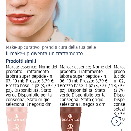
Make-up curativo: prenditi cura della tua pelle
Tor
Il make-up diventa un trattamento
Ma
Prodotti simili
Marca: essence; Nome del
Marca: essence; Nome del
Marca: e
prodotto: Trattamento
prodotto: Trattamento
prodotto
labbra super peptide - n.
labbra super peptide - n.
lucido th
07, 10 ml; Prezzo: 3,79 €;
06, 10 ml; Prezzo: 3,79 €;
n. 02, 10
Prezzo base: 1 pz (3,79 € / 1
Prezzo base: 1 pz (3,79 € / 1
3,79 €; P
pz); Disponibilità: Stato
pz); Disponibilità: Stato
(3,79 € / 
verde Disponibile per la
verde Disponibile per la
Disponibi
consegna, Stato grigio
consegna, Stato grigio
Disponibi
seleziona il negozio dm
seleziona il negozio dm
consegna
selezion
3,79 €
1 pz (3,79