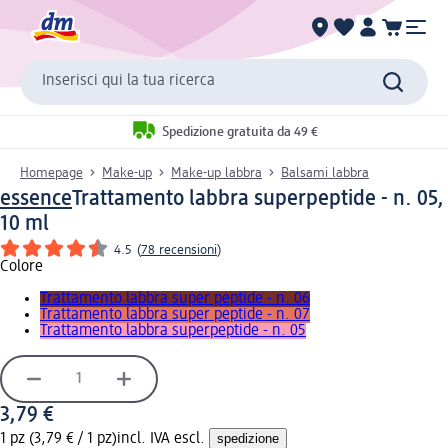
Inserisci qui la tua ricerca
Spedizione gratuita da 49 €
Homepage
Make-up
Make-up labbra
Balsami labbra
essence
Trattamento labbra superpeptide - n. 05,
10 ml
4.5
(
78 recensioni
)
Colore
Trattamento labbra super peptide - n. 06
Trattamento labbra super peptide - n. 07
Trattamento labbra superpeptide - n. 05
3,79 €
1 pz (3,79 € / 1 pz)
incl. IVA escl.
spedizione