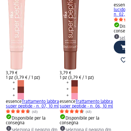
essence
lucido th
n. 02, 10
Dispon
consegn
selez
3,79 €
3,79 €
1 pz (3,79 € / 1 pz)
1 pz (3,79 € / 1 pz)
essence
Trattamento labbra
essence
Trattamento labbra
super peptide - n. 07, 10 ml
super peptide - n. 06, 10 ml
(43)
(43)
Disponibile per la
Disponibile per la
consegna
consegna
seleziona il negozio dm
seleziona il negozio dm