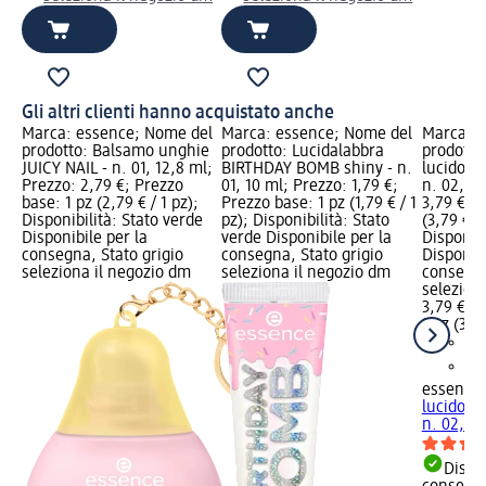
Gli altri clienti hanno acquistato anche
Marca: essence; Nome del
Marca: essence; Nome del
Marca: e
prodotto: Balsamo unghie
prodotto: Lucidalabbra
prodotto
JUICY NAIL - n. 01, 12,8 ml;
BIRTHDAY BOMB shiny - n.
lucido th
Prezzo: 2,79 €; Prezzo
01, 10 ml; Prezzo: 1,79 €;
n. 02, 10
base: 1 pz (2,79 € / 1 pz);
Prezzo base: 1 pz (1,79 € / 1
3,79 €; P
Disponibilità: Stato verde
pz); Disponibilità: Stato
(3,79 € / 
Disponibile per la
verde Disponibile per la
Disponibi
consegna, Stato grigio
consegna, Stato grigio
Disponibi
seleziona il negozio dm
seleziona il negozio dm
consegna
selezion
3,79 €
1 pz (3,79
essence
lucido th
n. 02, 10
Dispon