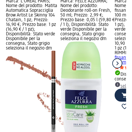
el
Marca: L'ORÉAL PARiS;
Marca: FELCE AZZURRA;
Marca: 
Nome del prodotto: Matita
Nome del prodotto:
Nome del
Automatica Sopracciglia
Deodorante roll-on Fresh,
fissante 
,4
Brow Artist Le Skinny 104
50 ml; Prezzo: 2,99 €;
100 ml; 
o
Chatain, 1 pz; Prezzo:
Prezzo base: 0,05 l (59,80 €
Prezzo ba
16,90 €; Prezzo base: 1 pz
/ 1 l); Disponibilità: Stato
1 pz); Di
e
(16,90 € / 1 pz);
verde Disponibile per la
verde Dis
Disponibilità: Stato verde
consegna, Stato grigio
consegna
Disponibile per la
seleziona il negozio dm
selezion
consegna, Stato grigio
10,90 €
seleziona il negozio dm
1 pz (10,
RIMMEL
fissante 
100 ml
Dispon
consegn
selez