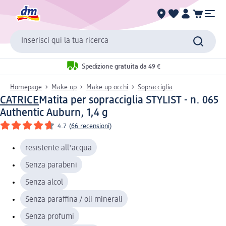
Inserisci qui la tua ricerca
Spedizione gratuita da 49 €
Homepage
Make-up
Make-up occhi
Sopracciglia
CATRICE
Matita per sopracciglia STYLIST - n. 065
Authentic Auburn, 1,4 g
4.7
(
66 recensioni
)
resistente all'acqua
Senza parabeni
Senza alcol
Senza paraffina / oli minerali
Senza profumi