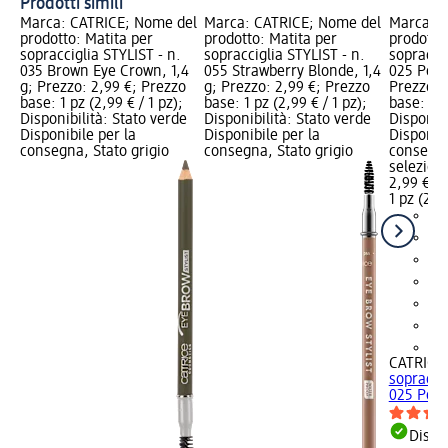
Prodotti simili
Marca: CATRICE; Nome del
Marca: CATRICE; Nome del
Marca: C
prodotto: Matita per
prodotto: Matita per
prodotto
sopracciglia STYLIST - n.
sopracciglia STYLIST - n.
sopraccig
035 Brown Eye Crown, 1,4
055 Strawberry Blonde, 1,4
025 Perf
g; Prezzo: 2,99 €; Prezzo
g; Prezzo: 2,99 €; Prezzo
Prezzo: 
base: 1 pz (2,99 € / 1 pz);
base: 1 pz (2,99 € / 1 pz);
base: 1 p
Disponibilità: Stato verde
Disponibilità: Stato verde
Disponibi
Disponibile per la
Disponibile per la
Disponibi
consegna, Stato grigio
consegna, Stato grigio
consegna
selezion
2,99 €
1 pz (2,99
+3
CATRICE
sopraccig
025 Perfe
Dispon