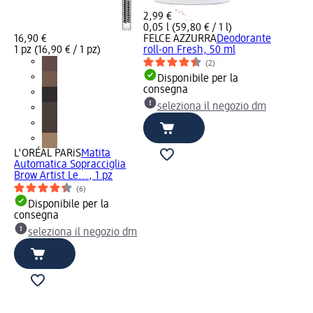
2,99 €
0,05 l (59,80 € / 1 l)
16,90 €
FELCE AZZURRA
Deodorante
1 pz (16,90 € / 1 pz)
roll-on Fresh, 50 ml
(2)
Disponibile per la
consegna
seleziona il negozio dm
L'ORÉAL PARiS
Matita
Automatica Sopracciglia
Brow Artist Le..., 1 pz
(6)
Disponibile per la
consegna
dm
seleziona il negozio dm