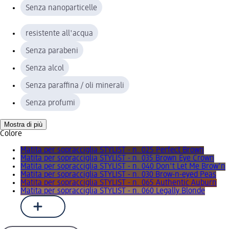
Senza nanoparticelle
resistente all'acqua
Senza parabeni
Senza alcol
Senza paraffina / oli minerali
Senza profumi
Mostra di più
Colore
Matita per sopracciglia STYLIST - n. 025 Perfect Brown
Matita per sopracciglia STYLIST - n. 035 Brown Eye Crown
Matita per sopracciglia STYLIST - n. 040 Don't Let Me Brow'n
Matita per sopracciglia STYLIST - n. 030 Brow-n-eyed Peas
Matita per sopracciglia STYLIST - n. 065 Authentic Auburn
Matita per sopracciglia STYLIST - n. 060 Legally Blonde