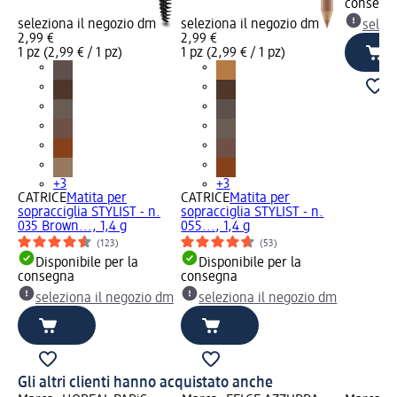
consegn
seleziona il negozio dm
seleziona il negozio dm
selez
2,99 €
2,99 €
1 pz (2,99 € / 1 pz)
1 pz (2,99 € / 1 pz)
+3
+3
CATRICE
Matita per
CATRICE
Matita per
sopracciglia STYLIST - n.
sopracciglia STYLIST - n.
035 Brown..., 1,4 g
055..., 1,4 g
(123)
(53)
Disponibile per la
Disponibile per la
consegna
consegna
seleziona il negozio dm
seleziona il negozio dm
Gli altri clienti hanno acquistato anche