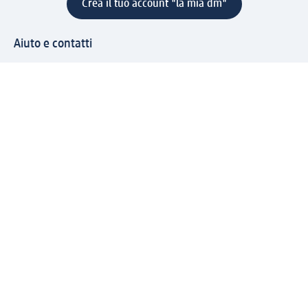
Crea il tuo account "la mia dm"
Aiuto e contatti
Servizi
Servizio clienti
Spedizione e consegna
Reso e rimborso
L'azienda
La nostra azienda
Corporate Responsibility
Lavora con noi
Press e news
Espansione
Un mondo di prodotti
Il mondo dm
Punti vendita
Il nostro Journal
Vivere consapevoli con dm