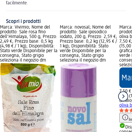
facilmente
.
Scopri i prodotti
Marca: Vivimio; Nome del
Marca: novosal; Nome del
Marca
prodotto: Sale rosa fino
prodotto: Sale iposodico
prodot
dell'Himalaya, 500 g; Prezzo:
iodato, 200 g; Prezzo: 2,59 €;
oliva 
2,49 €; Prezzo base: 0,5 kg
Prezzo base: 0,2 kg (12,95 € /
7,50 €
(4,98 € / 1 kg); Disponibilità:
1 kg); Disponibilità: Stato
(15,00
Stato verde Disponibile per la
verde Disponibile per la
grafic
consegna, Stato grigio
consegna, Stato grigio
verde 
seleziona il negozio dm
seleziona il negozio dm
conseg
selezi
7,50 €
0,5 l (
dmBio
oliva 
I
Dis
conse