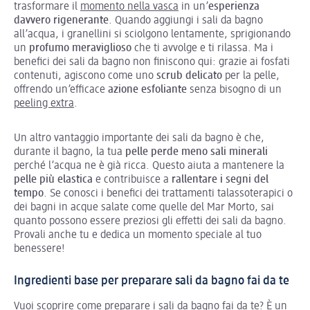
trasformare il
momento nella vasca
in un’
esperienza
davvero rigenerante
. Quando aggiungi i sali da bagno
all’acqua, i granellini si sciolgono lentamente, sprigionando
un
profumo meraviglioso
che ti avvolge e ti rilassa. Ma i
benefici dei sali da bagno non finiscono qui: grazie ai fosfati
contenuti, agiscono come uno
scrub delicato
per la pelle,
offrendo un’efficace
azione esfoliante
senza bisogno di un
peeling extra
.
Un altro vantaggio importante dei sali da bagno è che,
durante il bagno, la tua
pelle perde meno sali minerali
perché l’acqua ne è già ricca. Questo aiuta a mantenere la
pelle più elastica
e contribuisce a
rallentare i segni del
tempo
. Se conosci i benefici
dei trattamenti talassoterapici o
dei bagni in acque salate come quelle del Mar Morto, sai
quanto possono essere preziosi gli effetti dei sali da bagno.
Provali anche tu e dedica un momento speciale al tuo
benessere!
Ingredienti base per preparare sali da bagno fai da te
Vuoi scoprire come preparare i sali da bagno fai da te? È un