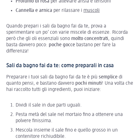
Profumo di rosa
per alleviare ansia e tensioni
Cannella e arnica
per rilassare i
muscoli
Quando prepari i sali da bagno fai da te, prova a
sperimentare un po’ con varie miscele di essenze. Ricorda
però che gli oli essenziali sono
molto concentrati
, quindi
basta davvero poco:
poche gocce
bastano per fare la
differenza!
Sali da bagno fai da te: come preparali in casa
Preparare i tuoi sali da bagno fai da te è più
semplice
di
quanto pensi, e bastano davvero
pochi minuti
! Una volta che
hai raccolto tutti gli ingredienti, puoi iniziare:
Dividi il sale in due parti uguali.
Pesta metà del sale nel mortaio fino a ottenere una
polvere finissima.
Mescola insieme il sale fino e quello grosso in un
contenitore richiudibile.