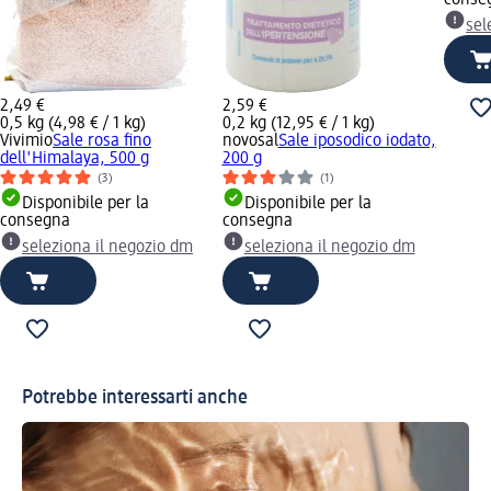
sel
2,49 €
2,59 €
0,5 kg (4,98 € / 1 kg)
0,2 kg (12,95 € / 1 kg)
Vivimio
Sale rosa fino
novosal
Sale iposodico iodato,
dell'Himalaya, 500 g
200 g
(3)
(1)
Disponibile per la
Disponibile per la
consegna
consegna
seleziona il negozio dm
seleziona il negozio dm
Potrebbe interessarti anche