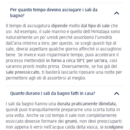
Per quanto tempo devono asciugare i sali da
bagno?
Il tempo di asciugatura
dipende
molto
dal tipo di sale
che
usi. Ad esempio, il sale marino e quello dell’Himalaya sono
naturalmente un po’ umidi perché assorbono l’umidità
dall’aria intorno a loro; per questo, se scegli questi tipi di
sale, dovrai aspettare qualche giorno affinché si asciughino
bene. Se invece vuoi risparmiare tempo, puoi accelerare il
processo mettendoli
in forno a circa 50°C per un’ora
, così
saranno pronti molto prima. Diversamente, se hai già del
sale preessiccato
, ti basterà lasciarlo riposare una notte per
permettere agli oli di assorbirsi al meglio.
Quanto durano i sali da bagno fatti in casa?
I sali da bagno hanno una
durata praticamente illimitata
,
quindi puoi tranquillamente prepararne una scorta tutta in
una volta. Anche se col tempo il sale non completamente
essiccato dovesse formare dei
grumi
, non devi preoccuparti:
non appena li versi nell’acqua calda della vasca,
si sciolgono