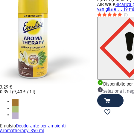
AIR WICK
Ricarica p
vaniglia e..., 19 ml
(1)
Disponibile per
3,29 €
seleziona il ne
0,35 l (9,40 € / 1 l)
Emulsio
Deodorante per ambienti
Aromatherapy, 350 ml