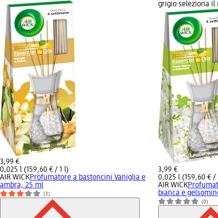
grigio seleziona i
3,99 €
0,025 l (159,60 € / 1 l)
3,99 €
AIR WICK
Profumatore a bastoncini Vaniglia e
0,025 l (159,60 € / 
ambra, 25 ml
AIR WICK
Profumat
bianca e gelsomin
(3)
(0)