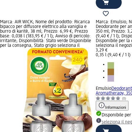
Marca: AIR WICK; Nome del prodotto: Ricarica
Marca: Emulsio; N
bipacco per diffusore elettrico alla vaniglia e
Deodorante per a
burro di karitè, 38 ml; Prezzo: 6,99 €; Prezzo
350 ml; Prezzo: 3,
base: 0,038 l (183,95 € / 1 l); Avviso di pericolo:
(9,40 € / 1 l); Disp
irritante; Disponibilità: Stato verde Disponibile
Disponibile per la
per la consegna, Stato grigio seleziona il
seleziona il negoz
3,29 €
0,35 l (9,40 € / 1 l)
Emulsio
Deodorant
Aromatherapy, 35
(0)
Informazioni
Disponibile per
seleziona il ne