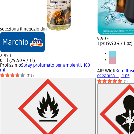
seleziona il negozio dm
9,90 €
1 pz (9,90 € / 1 pz)
2,95 €
0,1 l (29,50 € / 1 l)
Profissimo
Spray profumato per ambienti, 100
ml
AIR WICK
Kit diffu
oceanica..., 1 pz
(118)
(1)