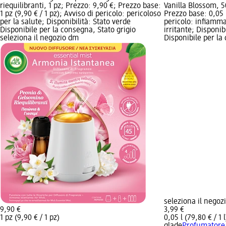
riequilibranti, 1 pz; Prezzo: 9,90 €; Prezzo base:
Vanilla Blossom, 5
1 pz (9,90 € / 1 pz); Avviso di pericolo: pericoloso
Prezzo base: 0,05 l
per la salute; Disponibilità: Stato verde
pericolo: infiammab
Disponibile per la consegna, Stato grigio
irritante; Disponib
seleziona il negozio dm
Disponibile per la
seleziona il negoz
9,90 €
3,99 €
1 pz (9,90 € / 1 pz)
0,05 l (79,80 € / 1 l
glade
Profumatore 