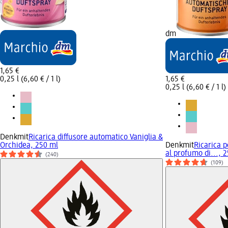
dm
1,65 €
0,25 l (6,60 € / 1 l)
1,65 €
0,25 l (6,60 € / 1 l)
Denkmit
Ricarica diffusore automatico Vaniglia &
Orchidea, 250 ml
Denkmit
Ricarica p
al profumo di..., 
(240)
(109)