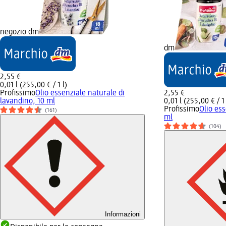
negozio dm
dm
2,55 €
0,01 l (255,00 € / 1 l)
Profissimo
Olio essenziale naturale di
2,55 €
lavandino, 10 ml
0,01 l (255,00 € / 1 
Profissimo
Olio ess
(161)
ml
(104)
Informazioni