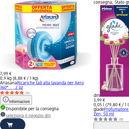
consegna, Stato gr
7,99 €
0,9 kg (8,88 € / 1 kg)
Ariasana
Ricariche tab alla lavanda per Aero
360°..., 2 pz
(4)
dm
3,99 €
Informazioni
0,05 l (79,80 € / 1 l
Disponibile per la consegna
glade
Profumatore 
Zen, 50 ml
seleziona il negozio dm
(0)