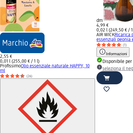
dm
4,99 €
0,02 l (249,50 € / 1
AIR WICK
Ricarica p
essenziali peonia 
(1)
Informazioni
2,55 €
0,01 l (255,00 € / 1 l)
Disponibile per
Profissimo
Olio essenziale naturale HAPPY, 10
seleziona il ne
ml
(26)