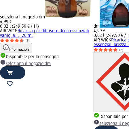
seleziona il negozio dm
4,99 €
0,02 l (249,50 € / 1 l)
dm
AIR WICK
Ricarica per diffusore di oli essenziali
4,99 €
vaniglia..., 20 ml
0,02 l (249,50 € / 1
AIR WICK
Ricarica p
(3)
essenziali brezza.
Informazioni
(2)
Disponibile per la consegna
seleziona il negozio dm
Disponibile per
seleziona il ne