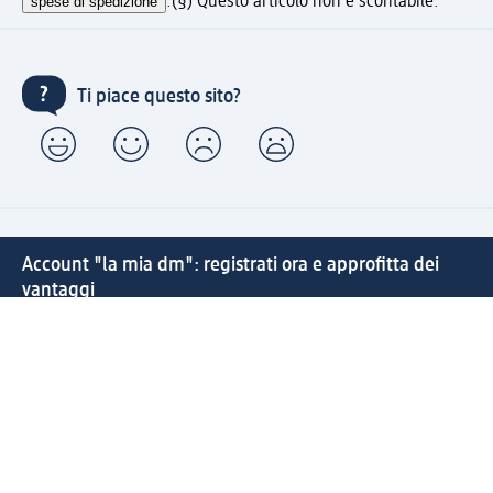
spese di spedizione
.
(§) Questo articolo non è scontabile.
Ti piace questo sito?
Account "la mia dm": registrati ora e approfitta dei
vantaggi
(1) Spedizione gratuita per ordini superiori a 49 € e ritiro
express sempre gratuito effettuando un ordine con un
account "la mia dm"
Reso facile e veloce
Offerte e suggerimenti su misura per te