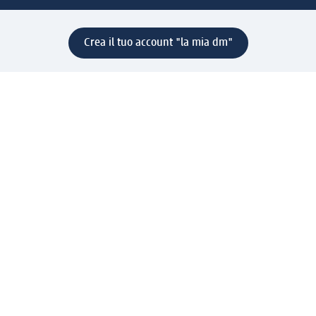
Crea il tuo account "la mia dm"
Aiuto e contatti
Servizi
Servizio clienti
Spedizione e consegna
Reso e rimborso
L'azienda
La nostra azienda
Corporate Responsibility
Lavora con noi
Press e news
Espansione
Un mondo di prodotti
Il mondo dm
Punti vendita
Il nostro Journal