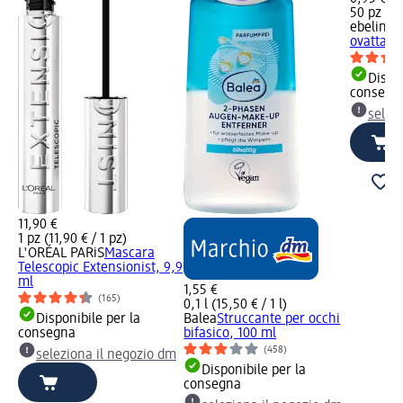
50 pz (0,
ebelin
Ma
ovattati 
Dispon
consegn
selez
11,90 €
1 pz (11,90 € / 1 pz)
L'ORÉAL PARiS
Mascara
Telescopic Extensionist, 9,9
ml
1,55 €
(165)
0,1 l (15,50 € / 1 l)
Disponibile per la
Balea
Struccante per occhi
consegna
bifasico, 100 ml
(458)
seleziona il negozio dm
Disponibile per la
consegna