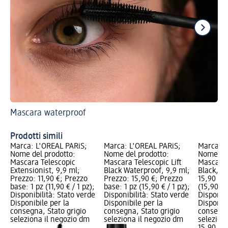
Mascara waterproof
Sco
Ma
Prodotti simili
Marca: L'ORÉAL PARiS;
Marca: L'ORÉAL PARiS;
Marca: L
Nome del prodotto:
Nome del prodotto:
Nome del
Mascara Telescopic
Mascara Telescopic Lift
Mascara 
Extensionist, 9,9 ml;
Black Waterproof, 9,9 ml;
Black, 9
Prezzo: 11,90 €; Prezzo
Prezzo: 15,90 €; Prezzo
15,90 €; 
base: 1 pz (11,90 € / 1 pz);
base: 1 pz (15,90 € / 1 pz);
(15,90 € /
Disponibilità: Stato verde
Disponibilità: Stato verde
Disponibi
Disponibile per la
Disponibile per la
Disponibi
consegna, Stato grigio
consegna, Stato grigio
consegna
seleziona il negozio dm
seleziona il negozio dm
selezion
15,90 €