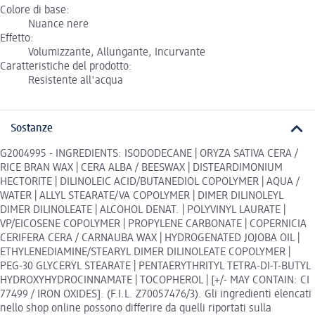
Colore di base:
Nuance nere
Effetto:
Volumizzante, Allungante, Incurvante
Caratteristiche del prodotto:
Resistente all'acqua
Sostanze
G2004995 - INGREDIENTS: ISODODECANE | ORYZA SATIVA CERA /
RICE BRAN WAX | CERA ALBA / BEESWAX | DISTEARDIMONIUM
HECTORITE | DILINOLEIC ACID/BUTANEDIOL COPOLYMER | AQUA /
WATER | ALLYL STEARATE/VA COPOLYMER | DIMER DILINOLEYL
DIMER DILINOLEATE | ALCOHOL DENAT. | POLYVINYL LAURATE |
VP/EICOSENE COPOLYMER | PROPYLENE CARBONATE | COPERNICIA
CERIFERA CERA / CARNAUBA WAX | HYDROGENATED JOJOBA OIL |
ETHYLENEDIAMINE/STEARYL DIMER DILINOLEATE COPOLYMER |
PEG-30 GLYCERYL STEARATE | PENTAERYTHRITYL TETRA-DI-T-BUTYL
HYDROXYHYDROCINNAMATE | TOCOPHEROL | [+/- MAY CONTAIN: CI
77499 / IRON OXIDES]. (F.I.L. Z70057476/3). Gli ingredienti elencati
nello shop online possono differire da quelli riportati sulla