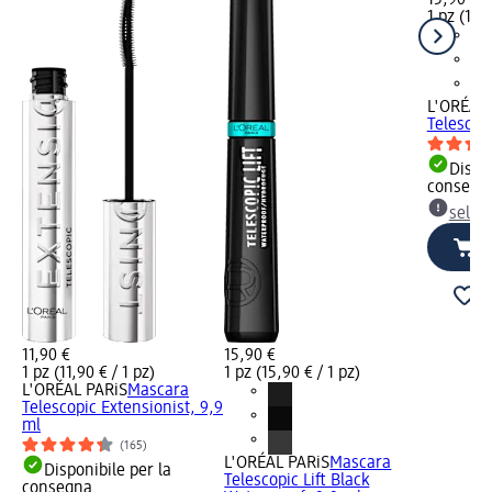
1 pz (15,9
L'ORÉAL 
Telescopi
Dispon
consegn
selez
11,90 €
15,90 €
1 pz (11,90 € / 1 pz)
1 pz (15,90 € / 1 pz)
L'ORÉAL PARiS
Mascara
Telescopic Extensionist, 9,9
ml
(165)
L'ORÉAL PARiS
Mascara
Disponibile per la
Telescopic Lift Black
consegna