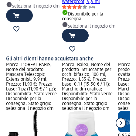
Waterproof, 9,9 ml
seleziona il negozio dm
(68)
Disponibile per la
consegna
seleziona il negozio dm
Gli altri clienti hanno acquistato anche
Marca: L'ORÉAL PARiS;
Marca: Balea; Nome del
Marca: e
Nome del prodotto:
prodotto: Struccante per
prodotto:
Mascara Telescopic
occhi bifasico, 100 ml;
ovattati 
Extensionist, 9,9 ml;
Prezzo: 1,55 €; Prezzo
Prezzo: 
Prezzo: 11,90 €; Prezzo
base: 0,1 l (15,50 € / 1 l);
base: 50 
base: 1 pz (11,90 € / 1 pz);
Marchio dm grafica;
Marchio 
Disponibilità: Stato verde
Disponibilità: Stato verde
Disponibi
Disponibile per la
Disponibile per la
Disponibi
consegna, Stato grigio
consegna, Stato grigio
consegna
seleziona il negozio dm
seleziona il negozio dm
selezion
0,95 €