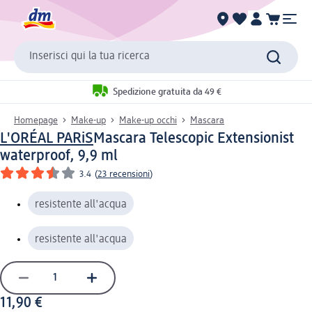
Inserisci qui la tua ricerca
Spedizione gratuita da 49 €
Homepage
Make-up
Make-up occhi
Mascara
L'ORÉAL PARiS
Mascara Telescopic Extensionist
waterproof, 9,9 ml
3.4
(
23 recensioni
)
resistente all'acqua
resistente all'acqua
11,90 €