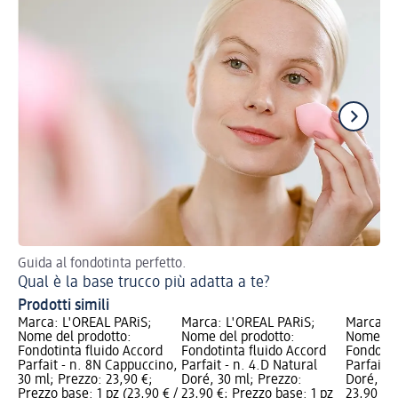
Guida al fondotinta perfetto.
5 e
Qual è la base trucco più adatta a te?
Gl
Prodotti simili
Marca: L'ORÉAL PARiS;
Marca: L'ORÉAL PARiS;
Marca: L
Nome del prodotto:
Nome del prodotto:
Nome del
Fondotinta fluido Accord
Fondotinta fluido Accord
Fondotin
Parfait - n. 8N Cappuccino,
Parfait - n. 4.D Natural
Parfait -
30 ml; Prezzo: 23,90 €;
Doré, 30 ml; Prezzo:
Doré, 30
Prezzo base: 1 pz (23,90 € /
23,90 €; Prezzo base: 1 pz
23,90 €; 