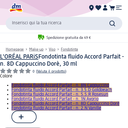
Inserisci qui la tua ricerca
Spedizione gratuita da 49 €
Homepage
Make-up
Viso
Fondotinta
L'ORÉAL PARiS
Fondotinta fluido Accord Parfait -
n. 8D Cappuccino Dorè, 30 ml
0
(
Valuta il prodotto
)
Colore
Fondotinta fluido Accord Parfait - n. 8N Cappuccino
Fondotinta fluido Accord Parfait - n. 3.5.D Goldpeach
Fondotinta fluido Accord Parfait - n. 5.5.R Rosesun
Fondotinta fluido Accord Parfait - n. 1N Avorio
Fondotinta fluido Accord Parfait - n. 8D Cappuccino Dorè
Fondotinta fluido Accord Parfait - n. 2.N Vanille