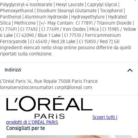
Polyglyceryl-4 Isostearate | Hexyl Laurate | Caprylyl Glycol |
Phenoxyethanol | Disodium Stearoyl Glutamate | Tocopherol |
Panthenol | Aluminum Hydroxide | Hydroxyethylure | Hydrated
Silica | Methicone | [+/- May Contain: CI 77891 / Titanium Dioxide |
CI 77491 | CI 77492 | CI 77499 / Iron Oxides | Mica | CI 15985 / Yellow
6 Lake | CI 42090 / Blue 1 Lake | CI 77510 / Ferricammonium
Ferrocyanide | CI 45410 / Red 28 Lake | CI 15850 / Red 7] Gli
ingredienti elencati nello shop online possono differire da quelli
riportati sulla confezione.
Indirizzi
L’Oréal Paris 14, Rue Royale 75008 Paris France
lorealservizioconsumatori.corpit@loreal.com
Scopri tutti i
prodotti di L'ORÉAL PARiS
Consigliati per te