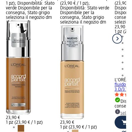
1 pz); Disponibilità: Stato
(23,90 € / 1 pz);
(23,90 € 
verde Disponibile per la
Disponibilità: Stato verde
Disponibi
consegna, Stato grigio
Disponibile per la
Disponibi
seleziona il negozio dm
consegna, Stato grigio
consegna
seleziona il negozio dm
selezion
23,90 €
1 pz (23,
+7
L'ORÉAL 
fluido Ac
3.D/3.W..
Dispon
consegn
selez
23,90 €
1 pz (23,90 € / 1 pz)
23,90 €
1 pz (23,90 € / 1 pz)