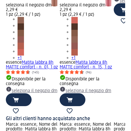
selez
seleziona il negozio dm
seleziona il negozio dm
2,29 €
2,29 €
1 pz (2,29 € / 1 pz)
1 pz (2,29 € / 1 pz)
+1
+1
essence
Matita labbra 8h
essence
Matita labbra 8h
MATTE comfort - n. 01, 1 pz
MATTE comfort - n. 15, 1 pz
(145)
(96)
Disponibile per la
Disponibile per la
consegna
consegna
seleziona il negozio dm
seleziona il negozio dm
Gli altri clienti hanno acquistato anche
Marca: essence; Nome del
Marca: essence; Nome del
Marca: e
prodotto: Matita labbra 8h
prodotto: Matita labbra 8h
prodotto