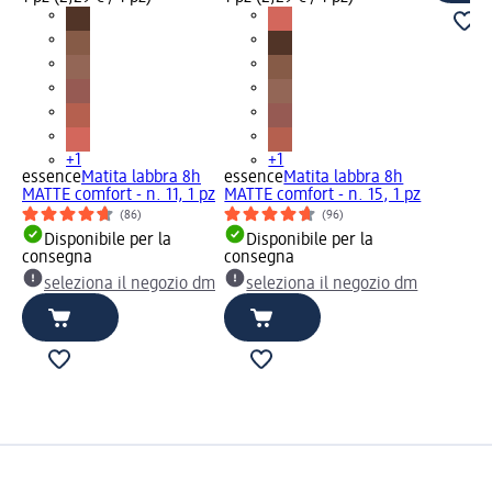
+1
+1
essence
Matita labbra 8h
essence
Matita labbra 8h
MATTE comfort - n. 11, 1 pz
MATTE comfort - n. 15, 1 pz
(86)
(96)
Disponibile per la
Disponibile per la
consegna
consegna
seleziona il negozio dm
seleziona il negozio dm