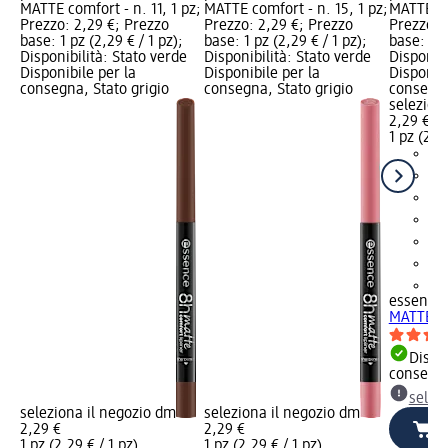
MATTE comfort - n. 11, 1 pz;
MATTE comfort - n. 15, 1 pz;
MATTE com
Prezzo: 2,29 €; Prezzo
Prezzo: 2,29 €; Prezzo
Prezzo: 
base: 1 pz (2,29 € / 1 pz);
base: 1 pz (2,29 € / 1 pz);
base: 1 p
Disponibilità: Stato verde
Disponibilità: Stato verde
Disponibi
Disponibile per la
Disponibile per la
Disponibi
consegna, Stato grigio
consegna, Stato grigio
consegna
selezion
2,29 €
1 pz (2,29
+1
essence
MATTE co
Dispon
consegn
selez
seleziona il negozio dm
seleziona il negozio dm
2,29 €
2,29 €
1 pz (2,29 € / 1 pz)
1 pz (2,29 € / 1 pz)