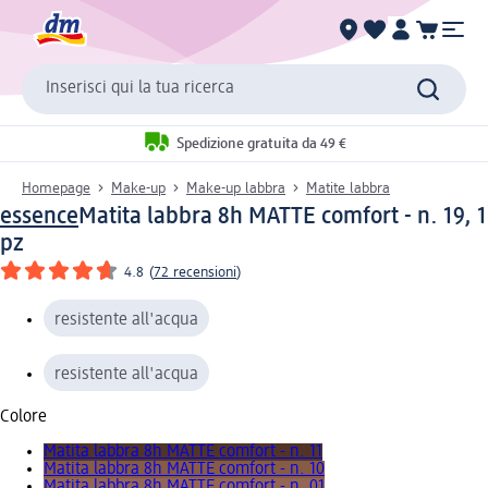
Inserisci qui la tua ricerca
Spedizione gratuita da 49 €
Homepage
Make-up
Make-up labbra
Matite labbra
essence
Matita labbra 8h MATTE comfort - n. 19, 1
pz
4.8
(
72 recensioni
)
resistente all'acqua
resistente all'acqua
Colore
Matita labbra 8h MATTE comfort - n. 11
Matita labbra 8h MATTE comfort - n. 10
Matita labbra 8h MATTE comfort - n. 01