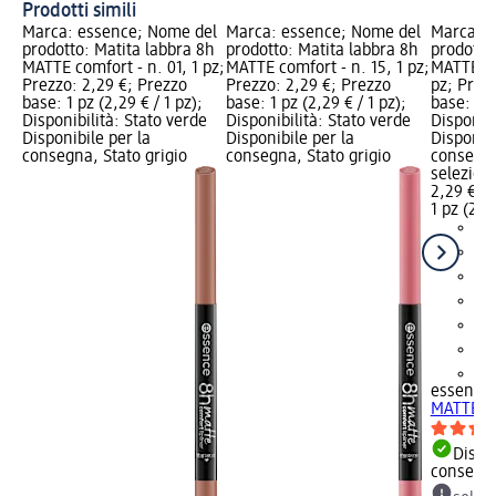
Prodotti simili
Marca: essence; Nome del
Marca: essence; Nome del
Marca: e
prodotto: Matita labbra 8h
prodotto: Matita labbra 8h
prodotto
MATTE comfort - n. 01, 1 pz;
MATTE comfort - n. 15, 1 pz;
MATTE co
Prezzo: 2,29 €; Prezzo
Prezzo: 2,29 €; Prezzo
pz; Prez
base: 1 pz (2,29 € / 1 pz);
base: 1 pz (2,29 € / 1 pz);
base: 1 p
Disponibilità: Stato verde
Disponibilità: Stato verde
Disponibi
Disponibile per la
Disponibile per la
Disponibi
consegna, Stato grigio
consegna, Stato grigio
consegna
selezion
2,29 €
1 pz (2,29
+1
essence
MATTE co
Dispon
consegn