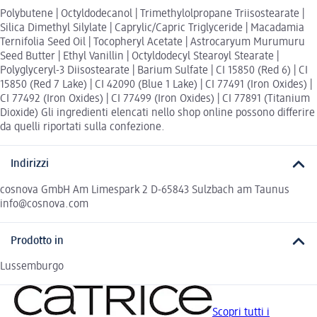
Polybutene | Octyldodecanol | Trimethylolpropane Triisostearate |
Silica Dimethyl Silylate | Caprylic/Capric Triglyceride | Macadamia
Ternifolia Seed Oil | Tocopheryl Acetate | Astrocaryum Murumuru
Seed Butter | Ethyl Vanillin | Octyldodecyl Stearoyl Stearate |
Polyglyceryl-3 Diisostearate | Barium Sulfate | CI 15850 (Red 6) | CI
15850 (Red 7 Lake) | CI 42090 (Blue 1 Lake) | CI 77491 (Iron Oxides) |
CI 77492 (Iron Oxides) | CI 77499 (Iron Oxides) | CI 77891 (Titanium
Dioxide) Gli ingredienti elencati nello shop online possono differire
da quelli riportati sulla confezione.
Indirizzi
cosnova GmbH Am Limespark 2 D-65843 Sulzbach am Taunus
info@cosnova.com
Prodotto in
Lussemburgo
Scopri tutti i