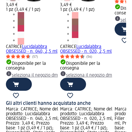
3,49 €
3,49 €
Dispon
1 pz (3,49 € / 1 pz)
1 pz (3,49 € / 1 pz)
consegn
selez
CATRICE
Lucidalabbra
CATRICE
Lucidalabbra
OBSESSED - n. 040, 2,5 ml
OBSESSED - n. 020, 2,5 ml
(57)
(56)
Disponibile per la
Disponibile per la
consegna
consegna
seleziona il negozio dm
seleziona il negozio dm
Gli altri clienti hanno acquistato anche
Marca: CATRICE; Nome del
Marca: CATRICE; Nome del
Marca: C
prodotto: Lucidalabbra
prodotto: Lucidalabbra
prodotto
OBSESSED - n. 040, 2,5 ml;
OBSESSED - n. 020, 2,5 ml;
Filler su
Prezzo: 3,49 €; Prezzo
Prezzo: 3,49 €; Prezzo
ml; Prez
base: 1 pz (3,49 € / 1 pz);
base: 1 pz (3,49 € / 1 pz);
base: 1 p