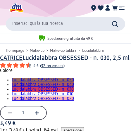
Inserisci qui la tua ricerca
Spedizione gratuita da 49 €
Homepage
Make-up
Make-up labbra
Lucidalabbra
CATRICE
Lucidalabbra OBSESSED - n. 030, 2,5 ml
4.6
(
52 recensioni
)
Colore
Lucidalabbra OBSESSED - n. 050
Lucidalabbra OBSESSED - n. 040
Lucidalabbra OBSESSED - n. 030
Lucidalabbra OBSESSED - n. 010
Lucidalabbra OBSESSED - n. 020
3,49 €
1 pz (3,49 € / 1 pz)
incl. IVA escl.
spedizione