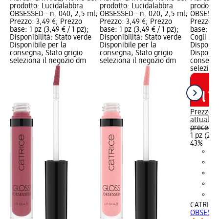
prodotto: Lucidalabbra
prodotto: Lucidalabbra
prodotto
OBSESSED - n. 040, 2,5 ml;
OBSESSED - n. 020, 2,5 ml;
OBSESSED
Prezzo: 3,49 €; Prezzo
Prezzo: 3,49 €; Prezzo
Prezzo: 
base: 1 pz (3,49 € / 1 pz);
base: 1 pz (3,49 € / 1 pz);
base: 1 p
Disponibilità: Stato verde
Disponibilità: Stato verde
Cogli l'u
Disponibile per la
Disponibile per la
Disponibi
consegna, Stato grigio
consegna, Stato grigio
Disponibi
seleziona il negozio dm
seleziona il negozio dm
consegna
selezion
Prezzo
attuale:
2
preceden
1 pz (2,00
43%
CATRICE
OBSESSED