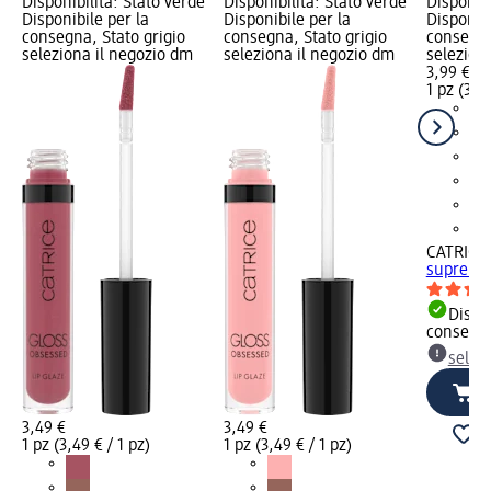
Disponibilità: Stato verde
Disponibilità: Stato verde
Disponibi
Disponibile per la
Disponibile per la
Disponibi
consegna, Stato grigio
consegna, Stato grigio
consegna
seleziona il negozio dm
seleziona il negozio dm
selezion
3,99 €
1 pz (3,99
CATRICE
supreme 
Dispon
consegn
selez
3,49 €
3,49 €
1 pz (3,49 € / 1 pz)
1 pz (3,49 € / 1 pz)