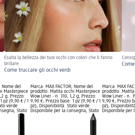
Esalta la bellezza dei tuoi occhi con colori che li fanno
Consig
brillare
Come 
Come truccare gli occhi verdi
; Nome del
Marca: MAX FACTOR; Nome del
Marca: MAX FAC
hi Masterpiece
prodotto: Matita occhi Masterpiece
prodotto: Matita
,2 g; Prezzo:
Wow Liner - n. 310, 1,2 g; Prezzo:
Wow Liner - n. 1
1 pz (9,90 € / 1
9,90 €; Prezzo base: 1 pz (9,90 € / 1
9,90 €; Prezzo ba
tato verde
pz); Disponibilità: Stato verde
pz); Disponibilit
onsegna, Stato
Disponibile per la consegna, Stato
Disponibile per 