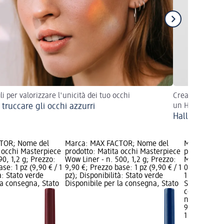
li per valorizzare l'unicità dei tuo occhi
Crea un effett
truccare gli occhi azzurri
un Halloween i
Halloween Lo
TOR; Nome del
Marca: MAX FACTOR; Nome del
Marca: MAX
 occhi Masterpiece
prodotto: Matita occhi Masterpiece
prodotto: M
90, 1,2 g; Prezzo:
Wow Liner - n. 500, 1,2 g; Prezzo:
Masterpiece 
se: 1 pz (9,90 € / 1
9,90 €; Prezzo base: 1 pz (9,90 € / 1
0,35 g; Prez
à: Stato verde
pz); Disponibilità: Stato verde
1 pz (9,90 € 
la consegna, Stato
Disponibile per la consegna, Stato
Stato verde 
consegna, St
negozio dm
9,90 €
1 pz (9,90 € 