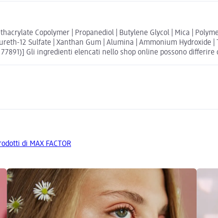
rylate Copolymer | Propanediol | Butylene Glycol | Mica | Polymethy
aureth-12 Sulfate | Xanthan Gum | Alumina | Ammonium Hydroxide | To
77891)] Gli ingredienti elencati nello shop online possono differire d
 prodotti di MAX FACTOR