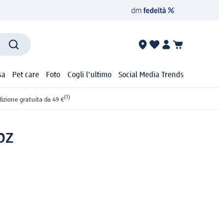
sa
Pet care
Foto
Cogli l'ultimo
Social Media Trends
(1)
izione gratuita da 49 €
pz