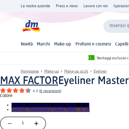
La nostra azienda
Press e news
Lavora con noi
Ispirazio
Inserisci 
Novità
Marchi
Make-up
Profumi e cosmesi
Capelli
Vantaggi esclusivi 
Homepage
Make-up
Make-up occhi
Eyeliner
MAX FACTOR
Eyeliner Masterp
4.3
(
6 recensioni
)
Colore
Eyeliner Masterpiece Liquid Matte - n. 01
Eyeliner Masterpiece Liquid Matte - n. 03