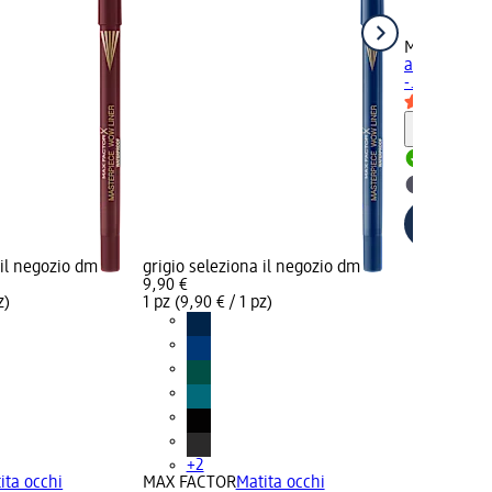
MAX FACTO
automatica 
-..., 0,35 g
Informaz
Disponib
selezion
 il negozio dm
grigio seleziona il negozio dm
9,90 €
z)
1 pz (9,90 € / 1 pz)
+2
ita occhi
MAX FACTOR
Matita occhi