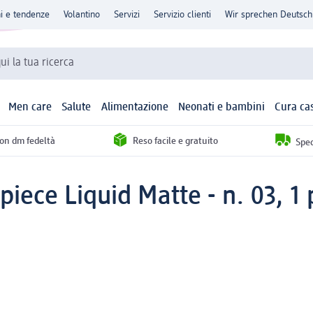
ni e tendenze
Volantino
Servizi
Servizio clienti
Wir sprechen Deutsch
qui la tua ricerca
Men care
Salute
Alimentazione
Neonati e bambini
Cura ca
con dm fedeltà
Reso facile e gratuito
Sped
iece Liquid Matte - n. 03, 1 