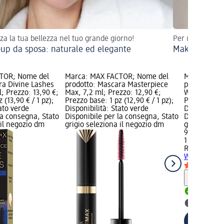
zza la tua bellezza nel tuo grande giorno!
Per un trucco 
up da sposa: naturale ed elegante
Make-up a pro
TOR; Nome del
Marca: MAX FACTOR; Nome del
Marca: RIM
ra Divine Lashes
prodotto: Mascara Masterpiece
prodotto: M
; Prezzo: 13,90 €;
Max, 7,2 ml; Prezzo: 12,90 €;
Waterproof,
 (13,90 € / 1 pz);
Prezzo base: 1 pz (12,90 € / 1 pz);
Prezzo base:
tato verde
Disponibilità: Stato verde
Disponibilit
la consegna, Stato
Disponibile per la consegna, Stato
Disponibile
 il negozio dm
grigio seleziona il negozio dm
grigio selez
9,90 €
1 pz (9,90 € 
RIMMEL LO
Waterproof,
Informaz
Disponib
selezion