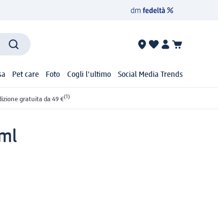
sa
Pet care
Foto
Cogli l'ultimo
Social Media Trends
(1)
izione gratuita da 49 €
 ml