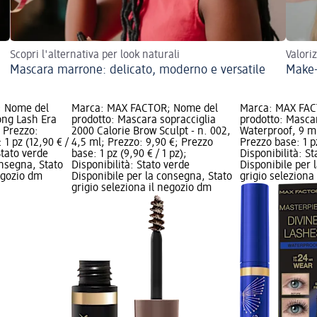
Scopri l'alternativa per look naturali
Valori
Mascara marrone: delicato, moderno e versatile
Make-
; Nome del
Marca: MAX FACTOR; Nome del
Marca: MAX FAC
ong Lash Era
prodotto: Mascara sopracciglia
prodotto: Masca
; Prezzo:
2000 Calorie Brow Sculpt - n. 002,
Waterproof, 9 ml
 1 pz (12,90 € /
4,5 ml; Prezzo: 9,90 €; Prezzo
Prezzo base: 1 pz
Stato verde
base: 1 pz (9,90 € / 1 pz);
Disponibilità: S
onsegna, Stato
Disponibilità: Stato verde
Disponibile per 
negozio dm
Disponibile per la consegna, Stato
grigio seleziona
grigio seleziona il negozio dm