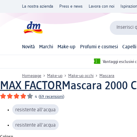
La nostra azienda
Press e news
Lavora con noi
Ispirazio
Inserisci 
Novità
Marchi
Make-up
Profumi e cosmesi
Capelli
Vantaggi esclusivi 
Homepage
Make-up
Make-up occhi
Mascara
MAX FACTOR
Mascara 2000 Ca
4
(
69 recensioni
)
resistente all'acqua
resistente all'acqua