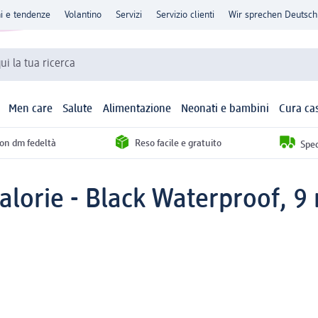
ni e tendenze
Volantino
Servizi
Servizio clienti
Wir sprechen Deutsch
qui la tua ricerca
Men care
Salute
Alimentazione
Neonati e bambini
Cura ca
con dm fedeltà
Reso facile e gratuito
Sped
lorie - Black Waterproof, 9