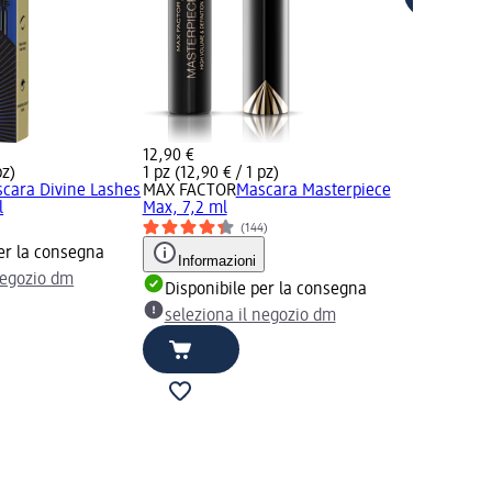
12,90 €
pz)
1 pz (12,90 € / 1 pz)
cara Divine Lashes
MAX FACTOR
Mascara Masterpiece
l
Max, 7,2 ml
)
(144)
er la consegna
Informazioni
negozio dm
Disponibile per la consegna
seleziona il negozio dm