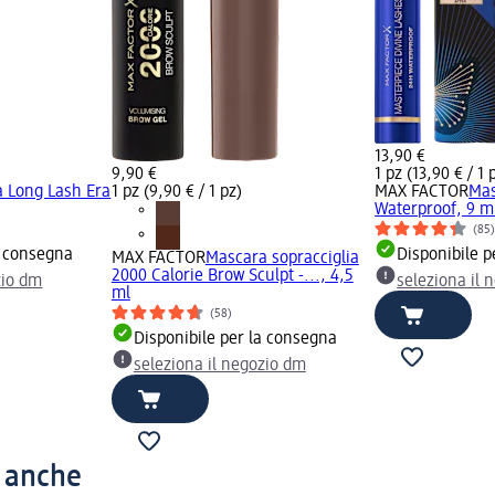
13,90 €
9,90 €
1 pz (13,90 € / 1 
 Long Lash Era
1 pz (9,90 € / 1 pz)
MAX FACTOR
Mas
Waterproof, 9 m
(85
a consegna
Disponibile p
MAX FACTOR
Mascara sopracciglia
2000 Calorie Brow Sculpt -..., 4,5
zio dm
seleziona il 
ml
(58)
Disponibile per la consegna
seleziona il negozio dm
o anche