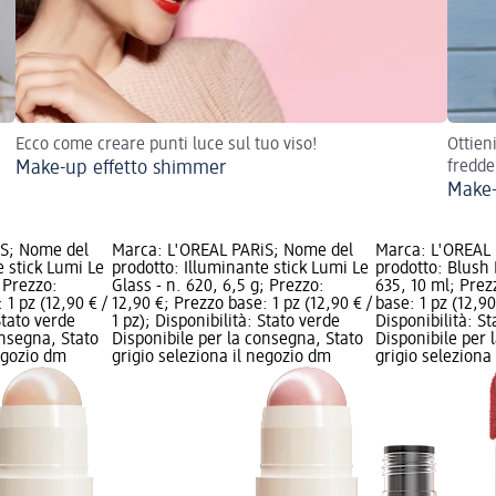
Ecco come creare punti luce sul tuo viso!
Ottien
Make-up effetto shimmer
fredde
Make-
iS; Nome del
Marca: L'ORÉAL PARiS; Nome del
Marca: L'ORÉAL
e stick Lumi Le
prodotto: Illuminante stick Lumi Le
prodotto: Blush 
; Prezzo:
Glass - n. 620, 6,5 g; Prezzo:
635, 10 ml; Prez
 1 pz (12,90 € /
12,90 €; Prezzo base: 1 pz (12,90 € /
base: 1 pz (12,90 
Stato verde
1 pz); Disponibilità: Stato verde
Disponibilità: S
onsegna, Stato
Disponibile per la consegna, Stato
Disponibile per 
negozio dm
grigio seleziona il negozio dm
grigio seleziona