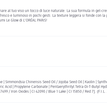
are al tuo viso un tocco di luce naturale. La sua formula in gel-cre
k fresco e luminoso in pochi gesti. La texture leggera si fonde con la
 Lumi Le Glow di L'ORÉAL PARiS!
ene | Simmondsia Chinensis Seed Oil / Jojoba Seed Oil | Kaolin | Syn
ic Acid | Propylene Carbonate | Pentaerythrityl Tetra-Di-T-Butyl Hy
77499 / Iron Oxides | CI 42090 / Blue 1 Lake | CI 15850 / Red 7]. (F.I