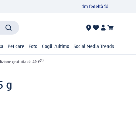
sa
Pet care
Foto
Cogli l'ultimo
Social Media Trends
(1)
izione gratuita da 49 €
5 g