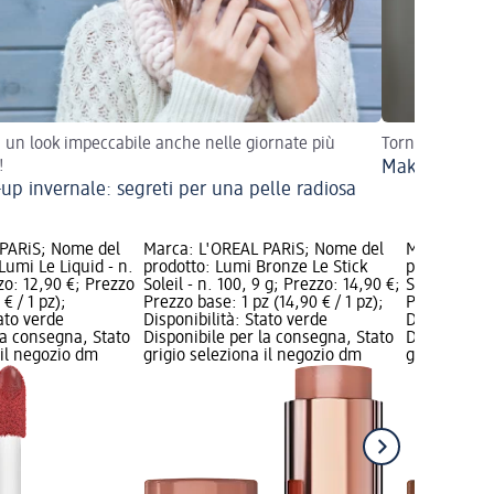
i un look impeccabile anche nelle giornate più
Torna a scuola 
!
Make-up adat
up invernale: segreti per una pelle radiosa
 PARiS; Nome del
Marca: L'ORÉAL PARiS; Nome del
Marca: L'OR
Lumi Le Liquid - n.
prodotto: Lumi Bronze Le Stick
prodotto: L
zo: 12,90 €; Prezzo
Soleil - n. 100, 9 g; Prezzo: 14,90 €;
Soleil - n. 1
€ / 1 pz);
Prezzo base: 1 pz (14,90 € / 1 pz);
Prezzo base:
tato verde
Disponibilità: Stato verde
Disponibilit
la consegna, Stato
Disponibile per la consegna, Stato
Disponibile
 il negozio dm
grigio seleziona il negozio dm
grigio selez