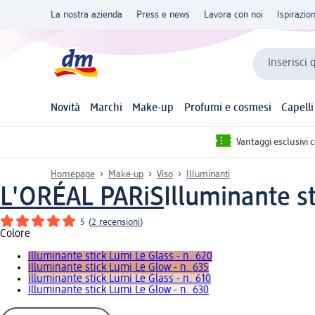
La nostra azienda
Press e news
Lavora con noi
Ispirazio
Inserisci 
Novità
Marchi
Make-up
Profumi e cosmesi
Capelli
Vantaggi esclusivi 
Homepage
Make-up
Viso
Illuminanti
L'ORÉAL PARiS
Illuminante st
5
(
2 recensioni
)
Colore
Illuminante stick Lumi Le Glass - n. 620
Illuminante stick Lumi Le Glow - n. 635
Illuminante stick Lumi Le Glass - n. 610
Illuminante stick Lumi Le Glow - n. 630