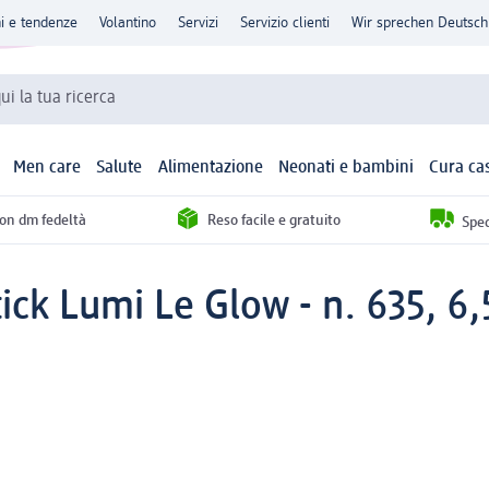
ni e tendenze
Volantino
Servizi
Servizio clienti
Wir sprechen Deutsch
qui la tua ricerca
Men care
Salute
Alimentazione
Neonati e bambini
Cura ca
con dm fedeltà
Reso facile e gratuito
Sped
ick Lumi Le Glow - n. 635, 6,