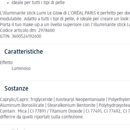
Ideale per tutti i tipi di pelle
L'illuminante stick Lumi Le Glow di L'ORÉAL PARiS è perfetto per don
modulabile. Adatto a tutti i tipi di pelle, è ideale per creare un loo
Porta il tuo make-up a un livello superiore con l'illuminante stick
Codice articolo dm: 2978600
GTIN: 3600524192600
Caratteristiche
Effetto:
Luminoso
Sostanze
Caprylic/Capric Triglyceride | Isostearyl Neopentanoate | Polyethyl
Aluminum Borosilicate | Stearalkonium Bentonite | Polyhydroxystear
Contain: Mica | CI 77891 / Titanium Dioxide | CI 77491, CI 77492, CI 
differire da quelli riportati sulla confezione.