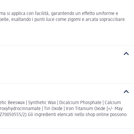
ma si applica con facilità, garantendo un effetto uniforme e
 pelle, esaltando i punti luce come zigomi e arcata sopracciliare.
thetic Beeswax | Synthetic Wax | Dicalcium Phosphate | Calcium
droxyhydrocinnamate | Tin Oxide | Iron Titanium Oxide [+/- May
.L. Z70050555/2) Gli ingredienti elencati nello shop online possono