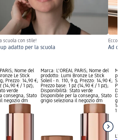
a scuola con stile!
Ecco i pennell
up adatto per la scuola
Ad ogni look 
 PARiS; Nome del
Marca: L'ORÉAL PARiS; Nome del
Marca: L'OR
ronze Le Stick
prodotto: Lumi Bronze Le Stick
prodotto: L
9 g; Prezzo: 14,90 €;
Soleil - n. 110, 9 g; Prezzo: 14,90 €;
Soleil - n. 1
 (14,90 € / 1 pz);
Prezzo base: 1 pz (14,90 € / 1 pz);
Prezzo base:
tato verde
Disponibilità: Stato verde
Disponibilit
la consegna, Stato
Disponibile per la consegna, Stato
Disponibile
 il negozio dm
grigio seleziona il negozio dm
grigio selez
14,90 €
1 pz (14,90 €
L'ORÉAL PA