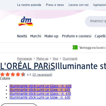
La nostra azienda
Press e news
Lavora con noi
Ispirazio
Inserisci 
Novità
Marchi
Make-up
Profumi e cosmesi
Capelli
Vantaggi esclusivi 
Homepage
Make-up
Viso
Illuminanti
L'ORÉAL PARiS
Illuminante st
4.5
(
21 recensioni
)
Colore
Illuminante stick Lumi Le Glass - n. 620
Illuminante stick Lumi Le Glow - n. 635
Illuminante stick Lumi Le Glass - n. 610
Illuminante stick Lumi Le Glow - n. 630