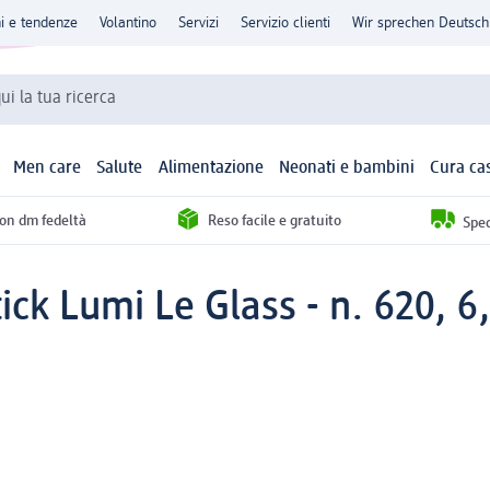
ni e tendenze
Volantino
Servizi
Servizio clienti
Wir sprechen Deutsch
qui la tua ricerca
Men care
Salute
Alimentazione
Neonati e bambini
Cura ca
con dm fedeltà
Reso facile e gratuito
Sped
ick Lumi Le Glass - n. 620, 6