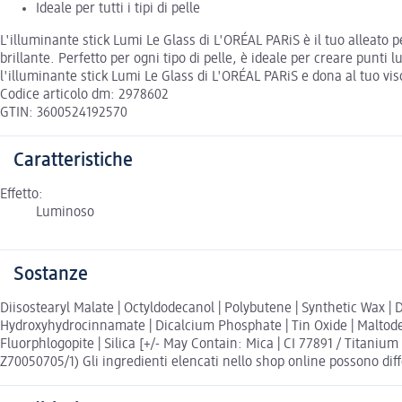
Ideale per tutti i tipi di pelle
L'illuminante stick Lumi Le Glass di L'ORÉAL PARiS è il tuo alleato 
brillante. Perfetto per ogni tipo di pelle, è ideale per creare punti
l'illuminante stick Lumi Le Glass di L'ORÉAL PARiS e dona al tuo viso
Codice articolo dm: 2978602
GTIN: 3600524192570
Caratteristiche
Effetto:
Luminoso
Sostanze
Diisostearyl Malate | Octyldodecanol | Polybutene | Synthetic Wax | 
Hydroxyhydrocinnamate | Dicalcium Phosphate | Tin Oxide | Maltodex
Fluorphlogopite | Silica [+/- May Contain: Mica | CI 77891 / Titanium 
Z70050705/1) Gli ingredienti elencati nello shop online possono diffe