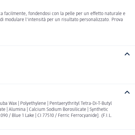
ca facilmente, fondendosi con la pelle per un effetto naturale e
e di modulare l'intensità per un risultato personalizzato. Prova
uba Wax | Polyethylene | Pentaerythrityl Tetra-Di-T-Butyl
te | Alumina | Calcium Sodium Borosilicate | Synthetic
090 / Blue 1 Lake | CI 77510 / Ferric Ferrocyanide]. (F.I.L.