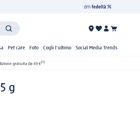
sa
Pet care
Foto
Cogli l'ultimo
Social Media Trends
(1)
izione gratuita da 49 €
,5 g