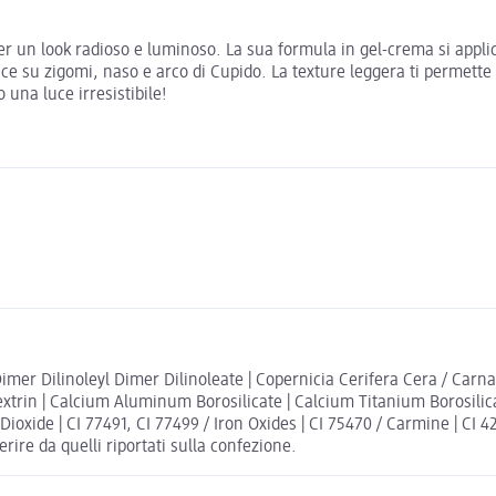
per un look radioso e luminoso. La sua formula in gel-crema si appli
 luce su zigomi, naso e arco di Cupido. La texture leggera ti permett
 una luce irresistibile!
Dimer Dilinoleyl Dimer Dilinoleate | Copernicia Cerifera Cera / Carna
trin | Calcium Aluminum Borosilicate | Calcium Titanium Borosilica
Dioxide | CI 77491, CI 77499 / Iron Oxides | CI 75470 / Carmine | CI 42
rire da quelli riportati sulla confezione.