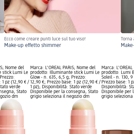
Ecco come creare punti luce sul tuo viso!
Torna 
Make-up effetto shimmer
Make-
iS; Nome del
Marca: L'ORÉAL PARiS; Nome del
Marca: L'ORÉAL
e stick Lumi Le
prodotto: Illuminante stick Lumi Le
prodotto: Lumi B
 Prezzo:
Glow - n. 635, 6,5 g; Prezzo:
Soleil - n. 130, 
 1 pz (12,90 € /
12,90 €; Prezzo base: 1 pz (12,90 € /
Prezzo base: 1 pz
Stato verde
1 pz); Disponibilità: Stato verde
Disponibilità: S
onsegna, Stato
Disponibile per la consegna, Stato
Disponibile per 
negozio dm
grigio seleziona il negozio dm
grigio seleziona