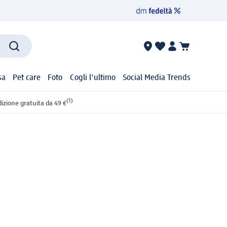
sa
Pet care
Foto
Cogli l'ultimo
Social Media Trends
(1)
izione gratuita da 49 €