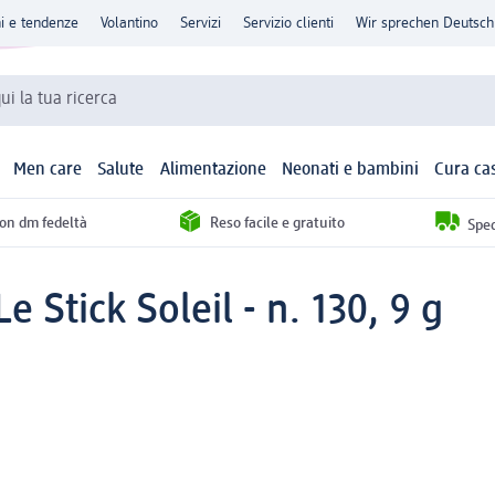
ni e tendenze
Volantino
Servizi
Servizio clienti
Wir sprechen Deutsch
qui la tua ricerca
Men care
Salute
Alimentazione
Neonati e bambini
Cura ca
con dm fedeltà
Reso facile e gratuito
Sped
 Stick Soleil - n. 130, 9 g