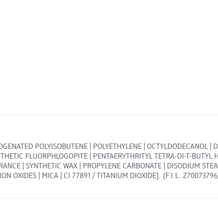
DROGENATED POLYISOBUTENE | POLYETHYLENE | OCTYLDODECANOL | DI
YNTHETIC FLUORPHLOGOPITE | PENTAERYTHRITYL TETRA-DI-T-BUTY
ANCE | SYNTHETIC WAX | PROPYLENE CARBONATE | DISODIUM STEAR
 OXIDES | MICA | CI 77891 / TITANIUM DIOXIDE]. (F.I.L. Z70073796/1)