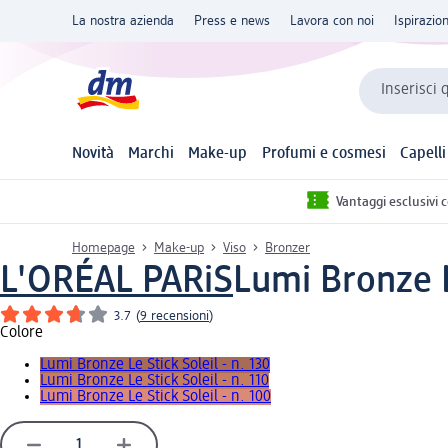
La nostra azienda
Press e news
Lavora con noi
Ispirazio
Inserisci 
Novità
Marchi
Make-up
Profumi e cosmesi
Capelli
Vantaggi esclusivi 
Homepage
Make-up
Viso
Bronzer
L'ORÉAL PARiS
Lumi Bronze Le
3.7
(
9 recensioni
)
Colore
Lumi Bronze Le Stick Soleil - n. 130
Lumi Bronze Le Stick Soleil - n. 110
Lumi Bronze Le Stick Soleil - n. 100