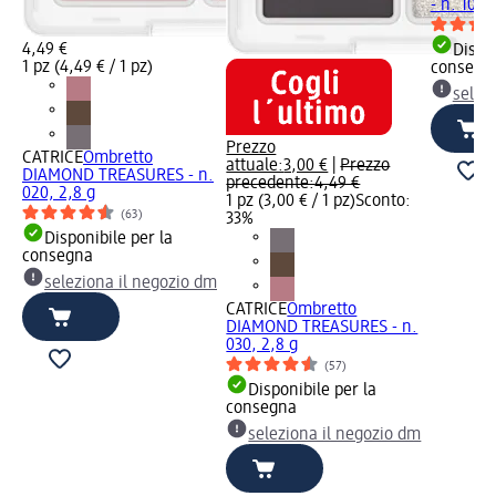
- n. 10, 
4,49 €
Dispon
1 pz (4,49 € / 1 pz)
consegn
selez
Prezzo
CATRICE
Ombretto
attuale:
3,00 €
|
Prezzo
DIAMOND TREASURES - n.
precedente:
4,49 €
020, 2,8 g
1 pz (3,00 € / 1 pz)
Sconto:
(63)
33%
Disponibile per la
consegna
seleziona il negozio dm
CATRICE
Ombretto
DIAMOND TREASURES - n.
030, 2,8 g
(57)
Disponibile per la
consegna
seleziona il negozio dm