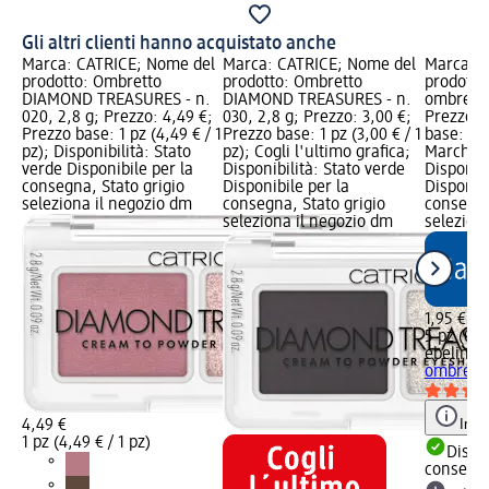
Gli altri clienti hanno acquistato anche
Marca: CATRICE; Nome del
Marca: CATRICE; Nome del
Marca: e
prodotto: Ombretto
prodotto: Ombretto
prodotto:
DIAMOND TREASURES - n.
DIAMOND TREASURES - n.
ombretto
020, 2,8 g; Prezzo: 4,49 €;
030, 2,8 g; Prezzo: 3,00 €;
Prezzo: 
Prezzo base: 1 pz (4,49 € / 1
Prezzo base: 1 pz (3,00 € / 1
base: 5 p
pz); Disponibilità: Stato
pz); Cogli l'ultimo grafica;
Marchio 
verde Disponibile per la
Disponibilità: Stato verde
Disponibi
consegna, Stato grigio
Disponibile per la
Disponibi
seleziona il negozio dm
consegna, Stato grigio
consegna
seleziona il negozio dm
selezion
1,95 €
5 pz (0,3
ebelin
Ap
ombretto
Info
4,49 €
1 pz (4,49 € / 1 pz)
Dispon
consegn