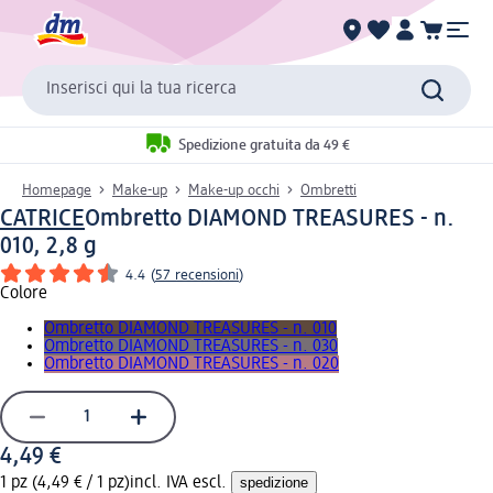
Inserisci qui la tua ricerca
Spedizione gratuita da 49 €
Homepage
Make-up
Make-up occhi
Ombretti
CATRICE
Ombretto DIAMOND TREASURES - n.
010, 2,8 g
4.4
(
57 recensioni
)
Colore
Ombretto DIAMOND TREASURES - n. 010
Ombretto DIAMOND TREASURES - n. 030
Ombretto DIAMOND TREASURES - n. 020
4,49 €
1 pz (4,49 € / 1 pz)
incl. IVA escl.
spedizione