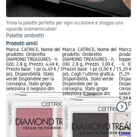
Trova la palette perfetta per ogni occasione e sfoggia uno
Con
sguardo indimenticabile!
Co
Palette ombretti
Prodotti simili
Marca: CATRICE; Nome del
Marca: CATRICE; Nome del
Marca: C
prodotto: Ombretto
prodotto: Ombretto
prodotto
DIAMOND TREASURES - n.
DIAMOND TREASURES - n.
topper D
020, 2,8 g; Prezzo: 4,49 €;
030, 2,8 g; Prezzo: 3,00 €;
- n. 10, 
Prezzo base: 1 pz (4,49 € / 1
Prezzo base: 1 pz (3,00 € / 1
5,29 €; P
pz); Disponibilità: Stato
pz); Cogli l'ultimo grafica;
(5,29 € / 
verde Disponibile per la
Disponibilità: Stato verde
Disponibi
consegna, Stato grigio
Disponibile per la
Disponibi
seleziona il negozio dm
consegna, Stato grigio
consegna
seleziona il negozio dm
selezion
5,29 €
1 pz (5,29
CATRICE
topper D