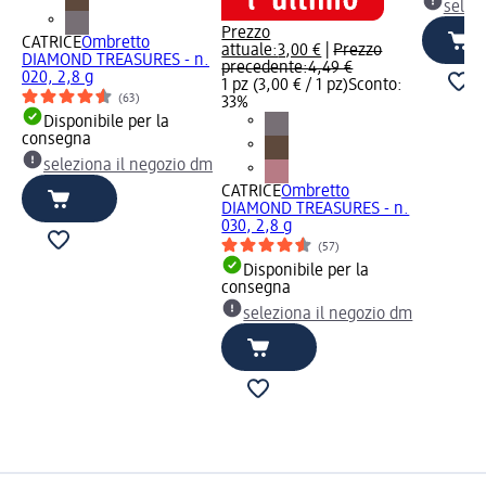
selez
Prezzo
CATRICE
Ombretto
attuale:
3,00 €
|
Prezzo
DIAMOND TREASURES - n.
precedente:
4,49 €
020, 2,8 g
1 pz (3,00 € / 1 pz)
Sconto:
(63)
33%
Disponibile per la
consegna
seleziona il negozio dm
CATRICE
Ombretto
DIAMOND TREASURES - n.
030, 2,8 g
(57)
Disponibile per la
consegna
seleziona il negozio dm