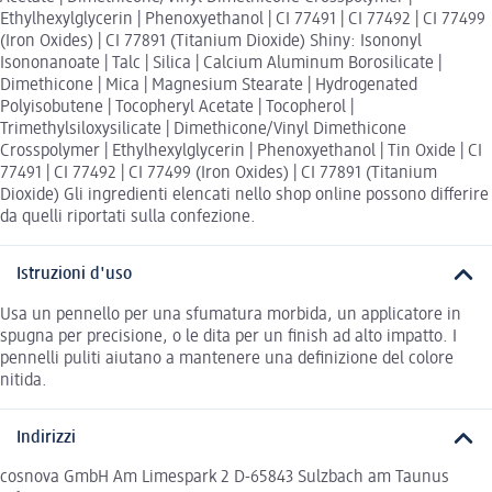
Ethylhexylglycerin | Phenoxyethanol | CI 77491 | CI 77492 | CI 77499
(Iron Oxides) | CI 77891 (Titanium Dioxide) Shiny: Isononyl
Isononanoate | Talc | Silica | Calcium Aluminum Borosilicate |
Dimethicone | Mica | Magnesium Stearate | Hydrogenated
Polyisobutene | Tocopheryl Acetate | Tocopherol |
Trimethylsiloxysilicate | Dimethicone/Vinyl Dimethicone
Crosspolymer | Ethylhexylglycerin | Phenoxyethanol | Tin Oxide | CI
77491 | CI 77492 | CI 77499 (Iron Oxides) | CI 77891 (Titanium
Dioxide) Gli ingredienti elencati nello shop online possono differire
da quelli riportati sulla confezione.
Istruzioni d'uso
Usa un pennello per una sfumatura morbida, un applicatore in
spugna per precisione, o le dita per un finish ad alto impatto. I
pennelli puliti aiutano a mantenere una definizione del colore
nitida.
Indirizzi
cosnova GmbH Am Limespark 2 D-65843 Sulzbach am Taunus