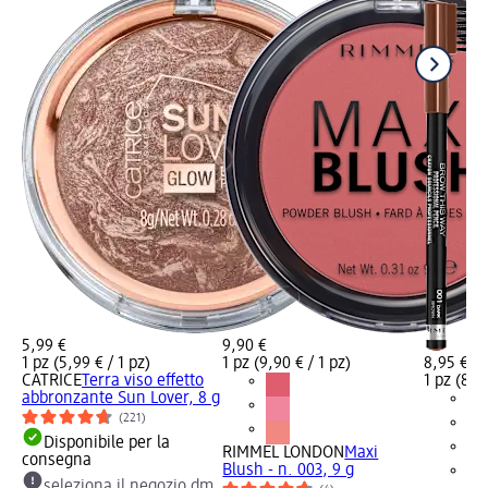
5,99 €
9,90 €
1 pz (5,99 € / 1 pz)
1 pz (9,90 € / 1 pz)
8,95 €
CATRICE
Terra viso effetto
1 pz (8,95
abbronzante Sun Lover, 8 g
(221)
Disponibile per la
RIMMEL LONDON
Maxi
consegna
Blush - n. 003, 9 g
seleziona il negozio dm