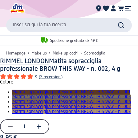
Inserisci qui la tua ricerca
Spedizione gratuita da 49 €
Homepage
Make-up
Make-up occhi
Sopracciglia
RIMMEL LONDON
Matita sopracciglia
professionale BROW THIS WAY - n. 002, 4 g
5
(
2 recensioni
)
Colore
Matita sopracciglia professionale BROW THIS WAY - n. 001
Matita sopracciglia professionale BROW THIS WAY - n. 005
Matita sopracciglia professionale BROW THIS WAY - n. 006
Matita sopracciglia professionale BROW THIS WAY - n. 002
Matita sopracciglia professionale BROW THIS WAY - n. 003
8,95 €