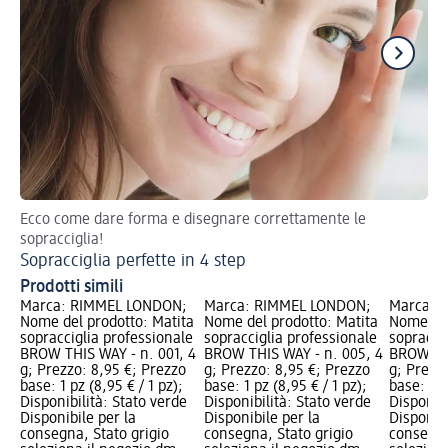
Ecco come dare forma e disegnare correttamente le
Val
sopracciglia!
Ma
Sopracciglia perfette in 4 step
Prodotti simili
Marca: RIMMEL LONDON;
Marca: RIMMEL LONDON;
Marca: 
Nome del prodotto: Matita
Nome del prodotto: Matita
Nome del
sopracciglia professionale
sopracciglia professionale
sopracci
BROW THIS WAY - n. 001, 4
BROW THIS WAY - n. 005, 4
BROW THI
g; Prezzo: 8,95 €; Prezzo
g; Prezzo: 8,95 €; Prezzo
g; Prezz
base: 1 pz (8,95 € / 1 pz);
base: 1 pz (8,95 € / 1 pz);
base: 1 p
Disponibilità: Stato verde
Disponibilità: Stato verde
Disponibi
Disponibile per la
Disponibile per la
Disponibi
consegna, Stato grigio
consegna, Stato grigio
consegna