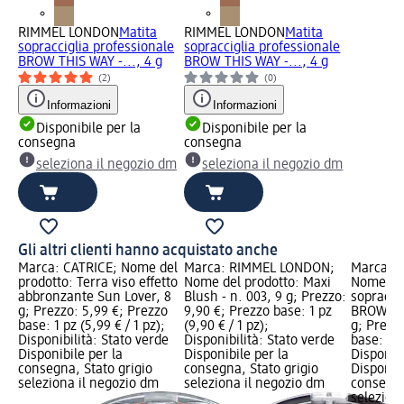
RIMMEL LONDON
Matita
RIMMEL LONDON
Matita
sopracciglia professionale
sopracciglia professionale
BROW THIS WAY -..., 4 g
BROW THIS WAY -..., 4 g
(2)
(0)
Informazioni
Informazioni
Disponibile per la
Disponibile per la
consegna
consegna
seleziona il negozio dm
seleziona il negozio dm
Gli altri clienti hanno acquistato anche
Marca: CATRICE; Nome del
Marca: RIMMEL LONDON;
Marca: 
prodotto: Terra viso effetto
Nome del prodotto: Maxi
Nome del
abbronzante Sun Lover, 8
Blush - n. 003, 9 g; Prezzo:
sopracci
g; Prezzo: 5,99 €; Prezzo
9,90 €; Prezzo base: 1 pz
BROW THI
base: 1 pz (5,99 € / 1 pz);
(9,90 € / 1 pz);
g; Prezz
Disponibilità: Stato verde
Disponibilità: Stato verde
base: 1 p
Disponibile per la
Disponibile per la
Disponibi
consegna, Stato grigio
consegna, Stato grigio
Disponibi
seleziona il negozio dm
seleziona il negozio dm
consegna
selezion