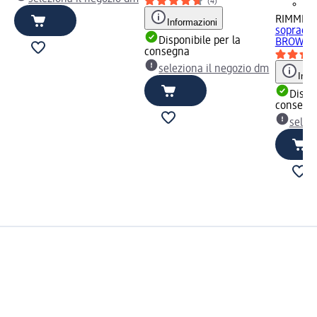
(4)
RIMMEL
Informazioni
sopracci
Disponibile per la
BROW THI
consegna
seleziona il negozio dm
Info
Dispon
consegn
selez