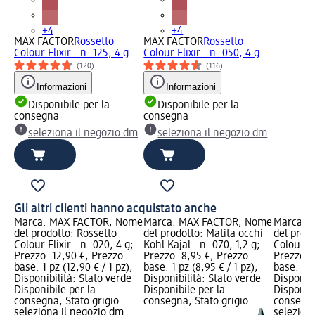
+4
+4
MAX FACTOR
Rossetto
MAX FACTOR
Rossetto
Colour Elixir - n. 125, 4 g
Colour Elixir - n. 050, 4 g
(120)
(116)
Informazioni
Informazioni
Disponibile per la
Disponibile per la
consegna
consegna
seleziona il negozio dm
seleziona il negozio dm
Gli altri clienti hanno acquistato anche
Marca: MAX FACTOR; Nome
Marca: MAX FACTOR; Nome
Marca: 
del prodotto: Rossetto
del prodotto: Matita occhi
del prod
Colour Elixir - n. 020, 4 g;
Kohl Kajal - n. 070, 1,2 g;
Colour El
Prezzo: 12,90 €; Prezzo
Prezzo: 8,95 €; Prezzo
Prezzo: 
base: 1 pz (12,90 € / 1 pz);
base: 1 pz (8,95 € / 1 pz);
base: 1 p
Disponibilità: Stato verde
Disponibilità: Stato verde
Disponibi
Disponibile per la
Disponibile per la
Disponibi
consegna, Stato grigio
consegna, Stato grigio
consegna
seleziona il negozio dm
selezion