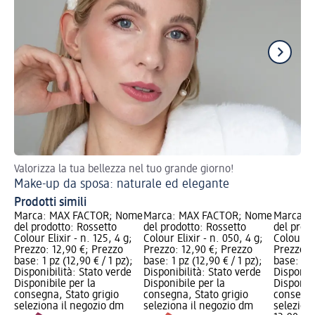
Valorizza la tua bellezza nel tuo grande giorno!
Tre
Make-up da sposa: naturale ed elegante
Ma
Prodotti simili
Marca: MAX FACTOR; Nome
Marca: MAX FACTOR; Nome
Marca: 
del prodotto: Rossetto
del prodotto: Rossetto
del prod
Colour Elixir - n. 125, 4 g;
Colour Elixir - n. 050, 4 g;
Colour El
Prezzo: 12,90 €; Prezzo
Prezzo: 12,90 €; Prezzo
Prezzo: 
base: 1 pz (12,90 € / 1 pz);
base: 1 pz (12,90 € / 1 pz);
base: 1 p
Disponibilità: Stato verde
Disponibilità: Stato verde
Disponibi
Disponibile per la
Disponibile per la
Disponibi
consegna, Stato grigio
consegna, Stato grigio
consegna
seleziona il negozio dm
seleziona il negozio dm
selezion