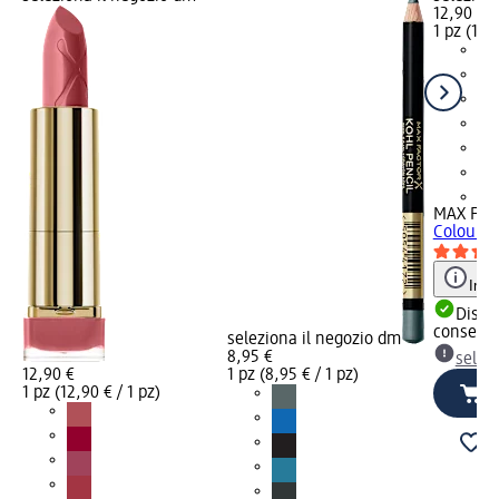
12,90 €
1 pz (12,9
+4
MAX FA
Colour El
Info
Dispon
consegn
seleziona il negozio dm
8,95 €
selez
12,90 €
1 pz (8,95 € / 1 pz)
1 pz (12,90 € / 1 pz)