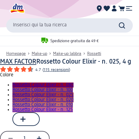
Inserisci qui la tua ricerca
Spedizione gratuita da 49 €
Homepage
Make-up
Make-up labbra
Rossetti
MAX FACTOR
Rossetto Colour Elixir - n. 025, 4 g
4.7
(
115 recensioni
)
Colore
Rossetto Colour Elixir - n. 080
Rossetto Colour Elixir - n. 100
Rossetto Colour Elixir - n. 025
Rossetto Colour Elixir - n. 020
Rossetto Colour Elixir - n. 010
Rossetto Colour Elixir - n. 125