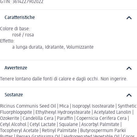
GTIN: 3614227902022
Caratteristiche
Colore di base:
rosé / rosa
Effetto:
a lunga durata, Idratante, Volumizzante
Avvertenze
Tenere lontano dalle fonti di calore e dagli occhi. Non ingerire.
Sostanze
Ricinus Communis Seed Oil | Mica | Isopropyl Isostearate | Synthetic
Fluorphlogopite | Ethylhexyl Hydroxystearate | Acetylated Lanolin |
Ozokerite | Candelilla Cera | Paraffin | Copernicia Cerifera Cera |
Cetyl Alcohol | Cetyl Lactate | Squalane | Ascorbyl Palmitate |
Tocopheryl Acetate | Retinyl Palmitate | Butyrospermum Parkii
Butter | Persea Gratissima Oil | Hydrogenated Vegetable Oil | Cocos