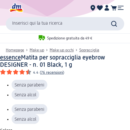
Inserisci qui la tua ricerca
Spedizione gratuita da 49 €
Homepage
Make-up
Make-up occhi
Sopracciglia
essence
Matita per sopracciglia eyebrow
DESIGNER - n. 01 Black, 1 g
4.4
(
76 recensioni
)
Senza parabeni
Senza alcol
Senza parabeni
Senza alcol