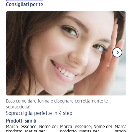
Consigliati per te
Ecco come dare forma e disegnare correttamente le
Ma
sopracciglia!
Sopracciglia perfette in 4 step
Prodotti simili
Marca: essence; Nome del
Marca: essence; Nome del
Marca: e
prodotto: Matita per
prodotto: Matita per
prodotto