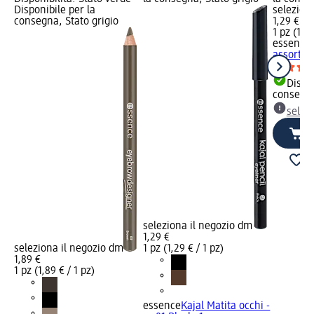
Disponibile per la
selezion
consegna, Stato grigio
1,29 €
1 pz (1,29
essence
assort., 
Dispon
consegn
selez
seleziona il negozio dm
1,29 €
seleziona il negozio dm
1 pz (1,29 € / 1 pz)
1,89 €
1 pz (1,89 € / 1 pz)
essence
Kajal Matita occhi -