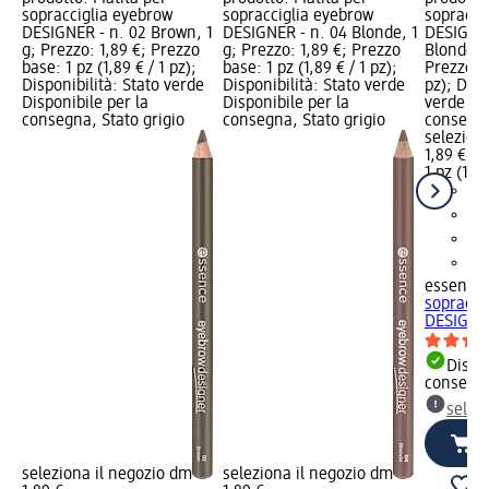
sopracciglia eyebrow
sopracciglia eyebrow
sopracci
DESIGNER - n. 02 Brown, 1
DESIGNER - n. 04 Blonde, 1
DESIGNER
g; Prezzo: 1,89 €; Prezzo
g; Prezzo: 1,89 €; Prezzo
Blonde, 1
base: 1 pz (1,89 € / 1 pz);
base: 1 pz (1,89 € / 1 pz);
Prezzo ba
Disponibilità: Stato verde
Disponibilità: Stato verde
pz); Disp
Disponibile per la
Disponibile per la
verde Dis
consegna, Stato grigio
consegna, Stato grigio
consegna
selezion
1,89 €
1 pz (1,89
essence
sopracci
DESIGNER 
Dispon
consegn
selez
seleziona il negozio dm
seleziona il negozio dm