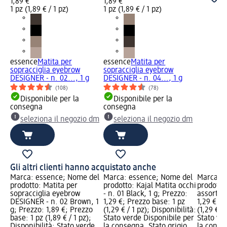
1,89 €
1,89 €
1 pz (1,89 € / 1 pz)
1 pz (1,89 € / 1 pz)
essence
Matita per
essence
Matita per
sopracciglia eyebrow
sopracciglia eyebrow
DESIGNER - n. 02..., 1 g
DESIGNER - n. 04..., 1 g
(108)
(78)
Disponibile per la
Disponibile per la
consegna
consegna
seleziona il negozio dm
seleziona il negozio dm
Gli altri clienti hanno acquistato anche
Marca: essence; Nome del
Marca: essence; Nome del
Marca: e
prodotto: Matita per
prodotto: Kajal Matita occhi
prodotto
sopracciglia eyebrow
- n. 01 Black, 1 g; Prezzo:
assort., 
DESIGNER - n. 02 Brown, 1
1,29 €; Prezzo base: 1 pz
1,29 €; P
g; Prezzo: 1,89 €; Prezzo
(1,29 € / 1 pz); Disponibilità:
(1,29 € / 
base: 1 pz (1,89 € / 1 pz);
Stato verde Disponibile per
Stato ve
Disponibilità: Stato verde
la consegna, Stato grigio
la conse