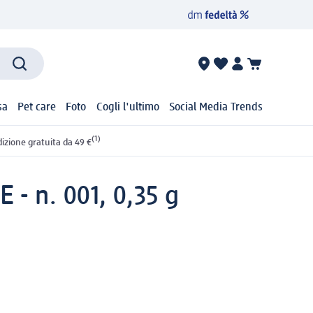
sa
Pet care
Foto
Cogli l'ultimo
Social Media Trends
(1)
izione gratuita da 49 €
- n. 001, 0,35 g