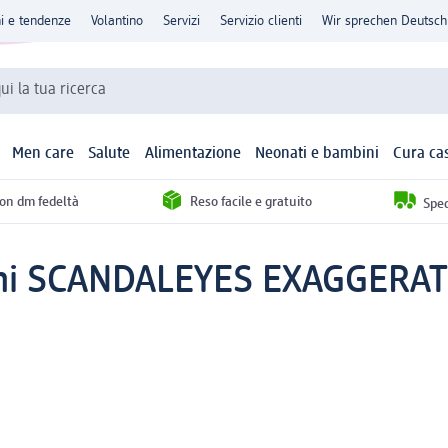
ni e tendenze
Volantino
Servizi
Servizio clienti
Wir sprechen Deutsch
qui la tua ricerca
Men care
Salute
Alimentazione
Neonati e bambini
Cura ca
con dm fedeltà
Reso facile e gratuito
Sped
hi SCANDALEYES EXAGGERATE 