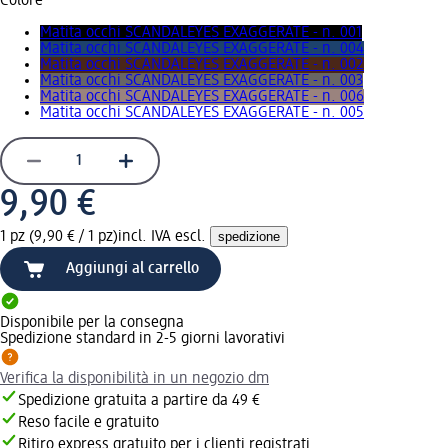
Colore
Matita occhi SCANDALEYES EXAGGERATE - n. 001
Matita occhi SCANDALEYES EXAGGERATE - n. 004
Matita occhi SCANDALEYES EXAGGERATE - n. 002
Matita occhi SCANDALEYES EXAGGERATE - n. 003
Matita occhi SCANDALEYES EXAGGERATE - n. 006
Matita occhi SCANDALEYES EXAGGERATE - n. 005
9,90 €
1 pz (9,90 € / 1 pz)
incl. IVA escl.
spedizione
Aggiungi al carrello
Disponibile per la consegna
Spedizione standard in 2-5 giorni lavorativi
Verifica la disponibilità in un negozio dm
Spedizione gratuita a partire da 49 €
Reso facile e gratuito
Ritiro express gratuito per i clienti registrati