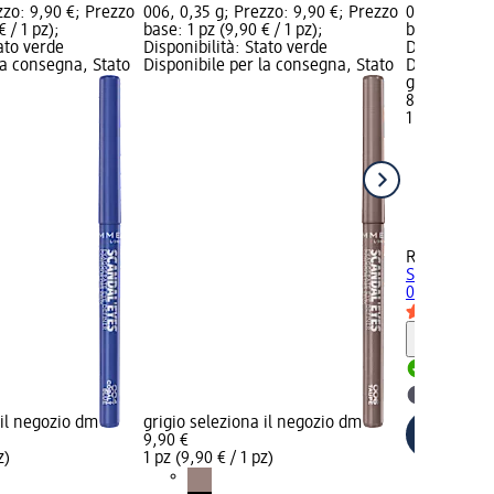
zzo: 9,90 €; Prezzo
006, 0,35 g; Prezzo: 9,90 €; Prezzo
001, 7,1 g; 
 / 1 pz);
base: 1 pz (9,90 € / 1 pz);
base: 1 pz (8
tato verde
Disponibilità: Stato verde
Disponibilit
la consegna, Stato
Disponibile per la consegna, Stato
Disponibile
grigio selez
8,95 €
1 pz (8,95 € 
RIMMEL LO
SCANDALEYES
001, 7,1 g
Informaz
Disponib
selezion
 il negozio dm
grigio seleziona il negozio dm
9,90 €
z)
1 pz (9,90 € / 1 pz)