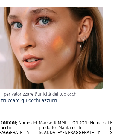
li per valorizzare l'unicità dei tuo occhi
truccare gli occhi azzurri
 LONDON; Nome del
Marca: RIMMEL LONDON; Nome del
Marca: RIM
 occhi
prodotto: Matita occhi
prodotto: Ma
XAGGERATE - n.
SCANDALEYES EXAGGERATE - n.
SCANDALEYES