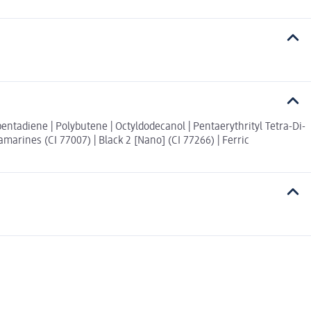
entadiene | Polybutene | Octyldodecanol | Pentaerythrityl Tetra-Di-
amarines (CI 77007) | Black 2 [Nano] (CI 77266) | Ferric