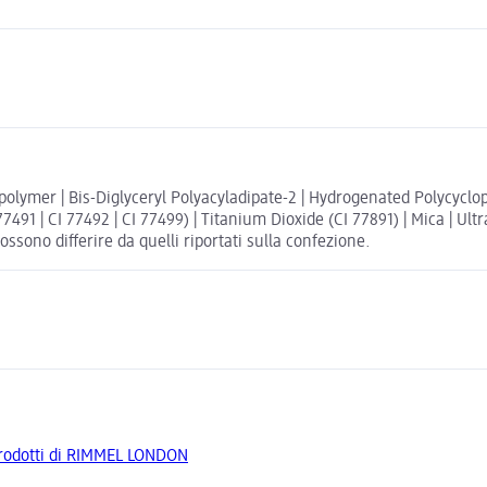
olymer | Bis-Diglyceryl Polyacyladipate-2 | Hydrogenated Polycyclop
91 | CI 77492 | CI 77499) | Titanium Dioxide (CI 77891) | Mica | Ultr
ossono differire da quelli riportati sulla confezione.
 prodotti di RIMMEL LONDON