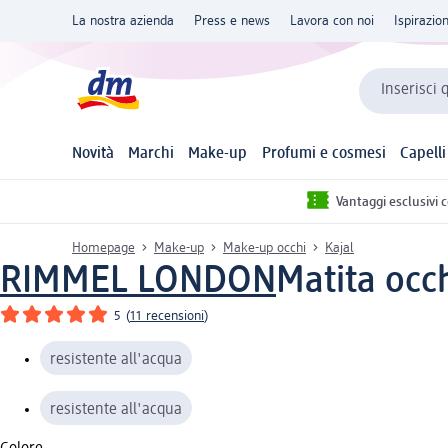
La nostra azienda
Press e news
Lavora con noi
Ispirazio
Inserisci 
Novità
Marchi
Make-up
Profumi e cosmesi
Capelli
Vantaggi esclusivi 
Homepage
Make-up
Make-up occhi
Kajal
RIMMEL LONDON
Matita occ
5
(
11 recensioni
)
resistente all'acqua
resistente all'acqua