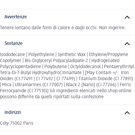
Avvertenze
Tenere lontano dalle fonti di calore e dagli occhi. Non ingerire.
Sostanze
Isododecane | Polyethylene | Synthetic Wax | Ethylene/Propylene
Copolymer | Bis-Diglyceryl Polyacyladipate-2 | Hydrogenated
Polycyclopentadiene | Polybutene | Octyldodecanol | Pentaerythrityl
Tetra-Di-T-Butyl HydroxyhydroCInnamate | [May Contain +/-: Iron
Oxides (CI 77491 | CI 77492 | CI 77499) | Titanium Dioxide (CI 77891)
| Mica | Ultramarines (CI 77007) | Black 2 [Nano] (CI 77266) | Ferric
Ferrocyanide (CI 77510)] Gli ingredienti elencati nello shop online
possono differire da quelli riportati sulla confezione.
Indirizzi
Coty 75002 Paris