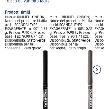
Trucco da vampiro facile
bri
Co
Prodotti simili
Marca: RIMMEL LONDON;
Marca: RIMMEL LONDON;
Marca: 
Nome del prodotto: Matita
Nome del prodotto: Matita
Nome del
occhi SCANDALEYES
occhi SCANDALEYES
occhi S
EXAGGERATE - n. 001, 0,35
EXAGGERATE - n. 003, 0,35
EXAGGERA
g; Prezzo: 9,90 €; Prezzo
g; Prezzo: 9,90 €; Prezzo
g; Prezz
base: 1 pz (9,90 € / 1 pz);
base: 1 pz (9,90 € / 1 pz);
base: 1 p
Disponibilità: Stato verde
Disponibilità: Stato verde
Disponibi
Disponibile per la
Disponibile per la
Disponibi
consegna, Stato grigio
consegna, Stato grigio
consegna