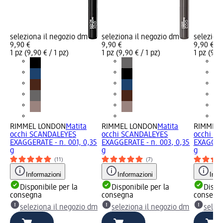
seleziona il negozio dm
seleziona il negozio dm
selezion
9,90 €
9,90 €
9,90 €
1 pz (9,90 € / 1 pz)
1 pz (9,90 € / 1 pz)
1 pz (9,90
RIMMEL LONDON
Matita
RIMMEL LONDON
Matita
RIMMEL
occhi SCANDALEYES
occhi SCANDALEYES
occhi S
EXAGGERATE - n. 001, 0,35
EXAGGERATE - n. 003, 0,35
EXAGGERA
g
g
g
(11)
(7)
Informazioni
Informazioni
Info
Disponibile per la
Disponibile per la
Dispon
consegna
consegna
consegn
seleziona il negozio dm
seleziona il negozio dm
selez