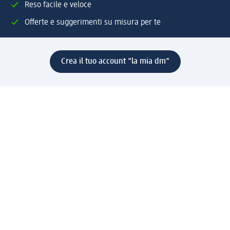
Reso facile e veloce
Offerte e suggerimenti su misura per te
Crea il tuo account "la mia dm"
Aiuto e contatti
Servizi
Servizio clienti
Spedizione e consegna
Reso e rimborso
L'azienda
La nostra azienda
Corporate Responsibility
Lavora con noi
Press e news
Espansione
Un mondo di prodotti
Il mondo dm