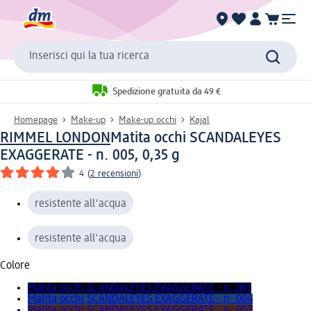
Inserisci qui la tua ricerca
Spedizione gratuita da 49 €
Homepage
Make-up
Make-up occhi
Kajal
RIMMEL LONDON
Matita occhi SCANDALEYES
EXAGGERATE - n. 005, 0,35 g
4
(
2 recensioni
)
resistente all'acqua
resistente all'acqua
Colore
Matita occhi SCANDALEYES EXAGGERATE - n. 001
Matita occhi SCANDALEYES EXAGGERATE - n. 004
Matita occhi SCANDALEYES EXAGGERATE - n. 002