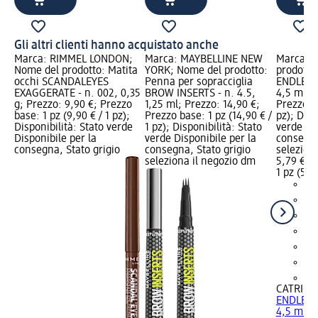
Gli altri clienti hanno acquistato anche
Marca: RIMMEL LONDON;
Marca: MAYBELLINE NEW
Marca: C
Nome del prodotto: Matita
YORK; Nome del prodotto:
prodotto:
occhi SCANDALEYES
Penna per sopracciglia
ENDLESS 
EXAGGERATE - n. 002, 0,35
BROW INSERTS - n. 4.5,
4,5 ml; P
g; Prezzo: 9,90 €; Prezzo
1,25 ml; Prezzo: 14,90 €;
Prezzo ba
base: 1 pz (9,90 € / 1 pz);
Prezzo base: 1 pz (14,90 € /
pz); Disp
Disponibilità: Stato verde
1 pz); Disponibilità: Stato
verde Dis
Disponibile per la
verde Disponibile per la
consegna
consegna, Stato grigio
consegna, Stato grigio
selezion
seleziona il negozio dm
5,79 €
1 pz (5,79
+2
CATRICE
ENDLESS 
4,5 ml