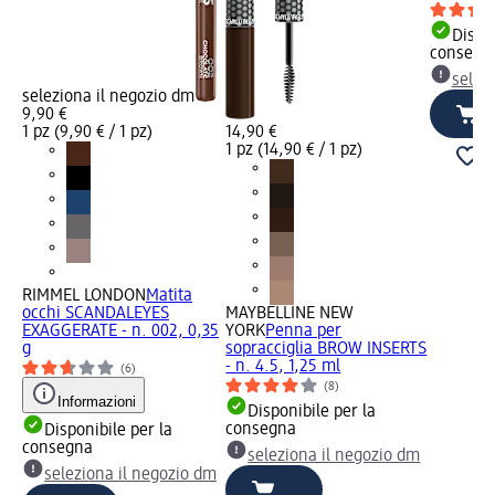
Dispon
consegn
selez
seleziona il negozio dm
9,90 €
1 pz (9,90 € / 1 pz)
14,90 €
1 pz (14,90 € / 1 pz)
RIMMEL LONDON
Matita
occhi SCANDALEYES
MAYBELLINE NEW
EXAGGERATE - n. 002, 0,35
YORK
Penna per
g
sopracciglia BROW INSERTS
- n. 4.5, 1,25 ml
(6)
(8)
Informazioni
Disponibile per la
consegna
Disponibile per la
consegna
seleziona il negozio dm
seleziona il negozio dm