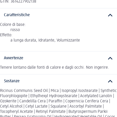
GTIN: 3614227902138
Caratteristiche
Colore di base:
rosso
Effetto:
a lunga durata, Idratante, Volumizzante
Avvertenze
Tenere lontano dalle fonti di calore e dagli occhi. Non ingerire.
Sostanze
Ricinus Communis Seed Oil | Mica | Isopropyl Isostearate | Synthetic
Fluorphlogopite | Ethylhexyl Hydroxystearate | Acetylated Lanolin |
Ozokerite | Candelilla Cera | Paraffin | Copernicia Cerifera Cera |
Cetyl Alcohol | Cetyl Lactate | Squalane | Ascorbyl Palmitate |
Tocopheryl Acetate | Retinyl Palmitate | Butyrospermum Parkii
Butter | Persea Gratissima Oil | Hydrogenated Vegetable Oil | Cocos