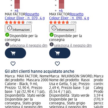
+4
+4
MAX FACTOR
Rossetto
MAX FACTOR
Rossetto
Colour Elixir - n. 070, 4 g
Colour Elixir - n. 090, 4 g
(108)
(120)
Informazioni
Informazioni
Disponibile per la
Disponibile per la
consegna
consegna
seleziona il negozio dm
seleziona il negozio dm
Gli altri clienti hanno acquistato anche
Marca: MAX FACTOR; Nome
Marca: WILKINSON SWORD;
Marca: R
del prodotto: Mascara 2000
Nome del prodotto: Rasoi
prodotto:
Calorie - Black, 9 ml;
Usa e Getta, 5 pz; Prezzo:
contro le
Prezzo: 12,90 €; Prezzo
2,69 €; Prezzo base: 5 pz
Categori
base: 1 pz (12,90 € / 1 pz);
(0,54 € / 1 pz);
Prodotti 
Disponibilità: Stato verde
Disponibilità: Stato verde
3,59 €; P
Disponibile per la
Disponibile per la
(170,95 € 
consegna, Stato grigio
consegna, Stato grigio
pericolo:
seleziona il negozio dm
seleziona il negozio dm
salute, A