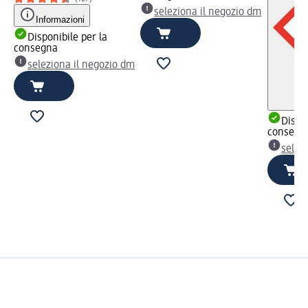
seleziona il negozio dm
Informazioni
Disponibile per la
consegna
seleziona il negozio dm
Dispon
consegn
selez