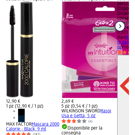
pericolo
Disponibi
Disponibi
consegna
selezion
3,59 €
0,021 l (1
Raid
Rica
le zanzar
pz
Prodott
12,90 €
2,69 €
1 pz (12,90 € / 1 pz)
5 pz (0,54 € / 1 pz)
WILKINSON SWORD
Rasoi
Usa e Getta, 5 pz
(4)
MAX FACTOR
Mascara 2000
Disponibile per la
Calorie - Black, 9 ml
consegna
(187)