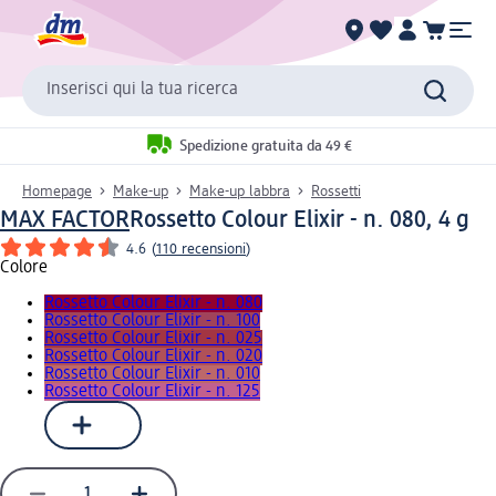
Inserisci qui la tua ricerca
Spedizione gratuita da 49 €
Homepage
Make-up
Make-up labbra
Rossetti
MAX FACTOR
Rossetto Colour Elixir - n. 080, 4 g
4.6
(
110 recensioni
)
Colore
Rossetto Colour Elixir - n. 080
Rossetto Colour Elixir - n. 100
Rossetto Colour Elixir - n. 025
Rossetto Colour Elixir - n. 020
Rossetto Colour Elixir - n. 010
Rossetto Colour Elixir - n. 125