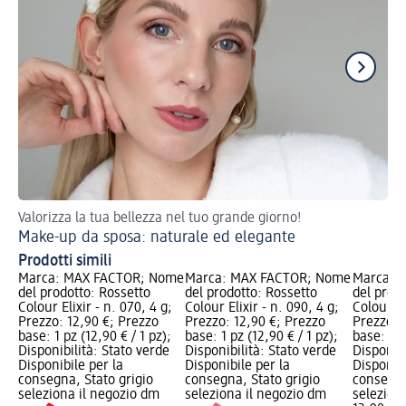
Valorizza la tua bellezza nel tuo grande giorno!
Tre
Make-up da sposa: naturale ed elegante
Ma
Prodotti simili
Marca: MAX FACTOR; Nome
Marca: MAX FACTOR; Nome
Marca: 
del prodotto: Rossetto
del prodotto: Rossetto
del prod
Colour Elixir - n. 070, 4 g;
Colour Elixir - n. 090, 4 g;
Colour El
Prezzo: 12,90 €; Prezzo
Prezzo: 12,90 €; Prezzo
Prezzo: 
base: 1 pz (12,90 € / 1 pz);
base: 1 pz (12,90 € / 1 pz);
base: 1 p
Disponibilità: Stato verde
Disponibilità: Stato verde
Disponibi
Disponibile per la
Disponibile per la
Disponibi
consegna, Stato grigio
consegna, Stato grigio
consegna
seleziona il negozio dm
seleziona il negozio dm
selezion