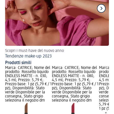
Scopri i must-have del nuovo anno
Tre
Tendenze make-up 2023
Ma
Prodotti simili
Marca: CATRICE; Nome del
Marca: CATRICE; Nome del
Marca: C
prodotto: Rossetto liquido
prodotto: Rossetto liquido
prodotto:
ENDLESS MATTE - n. 030,
ENDLESS MATTE - n. 080,
ENDLESS 
4,5 ml; Prezzo: 5,79 €;
4,5 ml; Prezzo: 5,79 €;
4,5 ml; P
Prezzo base: 1 pz (5,79 € / 1
Prezzo base: 1 pz (5,79 € / 1
Prezzo ba
pz); Disponibilità: Stato
pz); Disponibilità: Stato
pz); Disp
verde Disponibile per la
verde Disponibile per la
verde Dis
consegna, Stato grigio
consegna, Stato grigio
consegna
seleziona il negozio dm
seleziona il negozio dm
selezion
5,79 €
1 pz (5,79