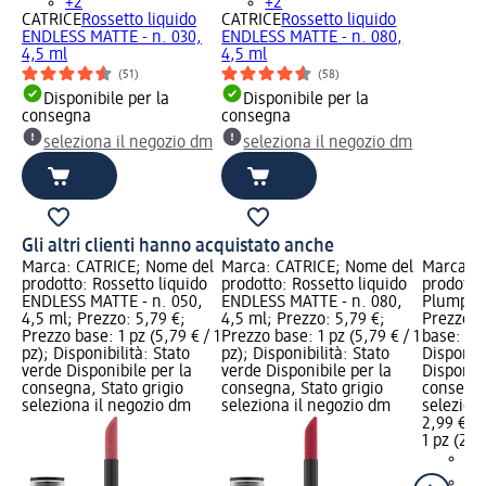
+2
+2
CATRICE
Rossetto liquido
CATRICE
Rossetto liquido
ENDLESS MATTE - n. 030,
ENDLESS MATTE - n. 080,
4,5 ml
4,5 ml
(51)
(58)
Disponibile per la
Disponibile per la
consegna
consegna
seleziona il negozio dm
seleziona il negozio dm
Gli altri clienti hanno acquistato anche
Marca: CATRICE; Nome del
Marca: CATRICE; Nome del
Marca: C
prodotto: Rossetto liquido
prodotto: Rossetto liquido
prodotto
ENDLESS MATTE - n. 050,
ENDLESS MATTE - n. 080,
Plumping 
4,5 ml; Prezzo: 5,79 €;
4,5 ml; Prezzo: 5,79 €;
Prezzo: 
Prezzo base: 1 pz (5,79 € / 1
Prezzo base: 1 pz (5,79 € / 1
base: 1 p
pz); Disponibilità: Stato
pz); Disponibilità: Stato
Disponibi
verde Disponibile per la
verde Disponibile per la
Disponibi
consegna, Stato grigio
consegna, Stato grigio
consegna
seleziona il negozio dm
seleziona il negozio dm
selezion
2,99 €
1 pz (2,99