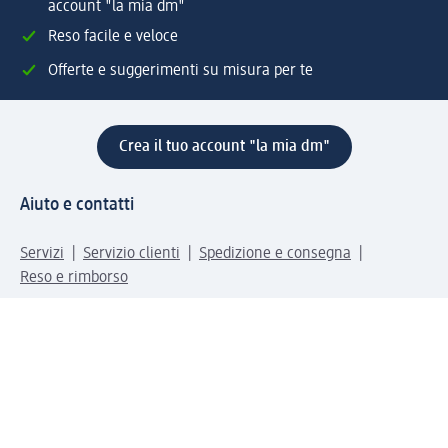
account "la mia dm"
Reso facile e veloce
Offerte e suggerimenti su misura per te
Crea il tuo account "la mia dm"
Aiuto e contatti
Servizi
Servizio clienti
Spedizione e consegna
Reso e rimborso
L'azienda
La nostra azienda
Corporate Responsibility
Lavora con noi
Press e news
Espansione
Un mondo di prodotti