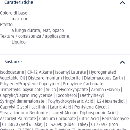
Caratteristiche
Colore di base:
marrone
Effetto:
a lunga durata, Mat, opaco
Texture / consistenza / applicazione:
Liquido
Sostanze
Isododecane | C9-12 Alkane | Isoamyl Laurate | Hydrogenated
Vegetable Oil | Disteardimonium Hectorite | Diatomaceous Earth |
Ethylene/Propylene Copolymer | Propylene Carbonate |
Trimethylsiloxysilicate | Silica | Hydroxyapatite | Aroma (Flavor) |
Caprylic/Capric Triglyceride | Tocopherol | Diethylhexyl
Syringylidenemalonate | Polyhydroxystearic Acid | 1,2-Hexanediol |
Caprylyl Glycol | Lecithin | Lauric Acid | Pentylene Glycol |
Stearalkonium Bentonite | Lauryl Alcohol Diphosphonic Acid |
Ascorbyl Palmitate | Calcium Carbonate | Citric Acid | Benzaldehyde
| CI 15850 (Red 6 Lake) | CI 42090 (Blue 1 Lake) | CI 77492 (Iron