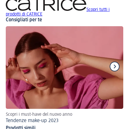
Scopri tutti i
prodotti di CATRICE
Consigliati per te
Scopri i must-have del nuovo anno
Tre
Tendenze make-up 2023
Ma
Prodotti simili