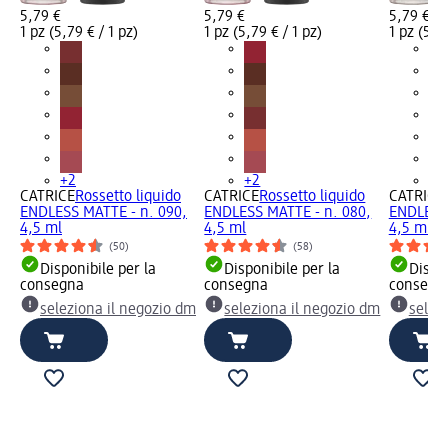
5,79 €
5,79 €
5,79 €
1 pz (5,79 € / 1 pz)
1 pz (5,79 € / 1 pz)
1 pz (5,79
+2
+2
+2
CATRICE
Rossetto liquido
CATRICE
Rossetto liquido
CATRICE
ENDLESS MATTE - n. 090,
ENDLESS MATTE - n. 080,
ENDLESS 
4,5 ml
4,5 ml
4,5 ml
(50)
(58)
Disponibile per la
Disponibile per la
Dispon
consegna
consegna
consegn
seleziona il negozio dm
seleziona il negozio dm
selez