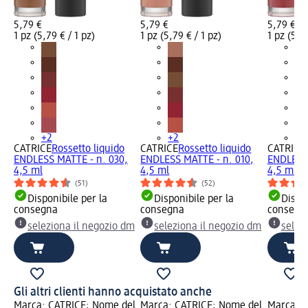
5,79 €
5,79 €
5,79 €
1 pz (5,79 € / 1 pz)
1 pz (5,79 € / 1 pz)
1 pz (5,79
+2
+2
+2
CATRICE
Rossetto liquido
CATRICE
Rossetto liquido
CATRICE
ENDLESS MATTE - n. 030,
ENDLESS MATTE - n. 010,
ENDLESS 
4,5 ml
4,5 ml
4,5 ml
(51)
(52)
Disponibile per la
Disponibile per la
Dispon
consegna
consegna
consegn
seleziona il negozio dm
seleziona il negozio dm
selez
Gli altri clienti hanno acquistato anche
Marca: CATRICE; Nome del
Marca: CATRICE; Nome del
Marca: C