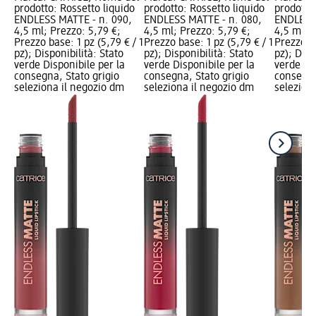
prodotto: Rossetto liquido
prodotto: Rossetto liquido
prodotto:
ENDLESS MATTE - n. 090,
ENDLESS MATTE - n. 080,
ENDLESS 
4,5 ml; Prezzo: 5,79 €;
4,5 ml; Prezzo: 5,79 €;
4,5 ml; P
Prezzo base: 1 pz (5,79 € / 1
Prezzo base: 1 pz (5,79 € / 1
Prezzo ba
pz); Disponibilità: Stato
pz); Disponibilità: Stato
pz); Disp
verde Disponibile per la
verde Disponibile per la
verde Dis
consegna, Stato grigio
consegna, Stato grigio
consegna
seleziona il negozio dm
seleziona il negozio dm
selezion