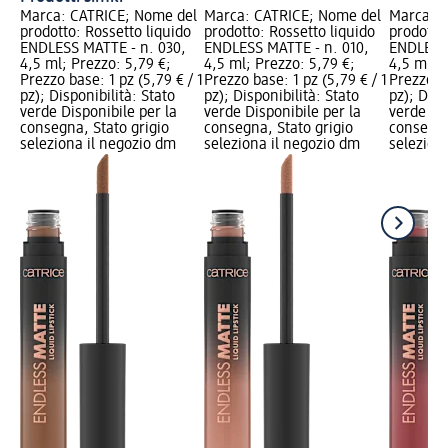
Marca: CATRICE; Nome del
Marca: CATRICE; Nome del
Marca: C
prodotto: Rossetto liquido
prodotto: Rossetto liquido
prodotto:
ENDLESS MATTE - n. 030,
ENDLESS MATTE - n. 010,
ENDLESS 
4,5 ml; Prezzo: 5,79 €;
4,5 ml; Prezzo: 5,79 €;
4,5 ml; P
Prezzo base: 1 pz (5,79 € / 1
Prezzo base: 1 pz (5,79 € / 1
Prezzo ba
pz); Disponibilità: Stato
pz); Disponibilità: Stato
pz); Disp
verde Disponibile per la
verde Disponibile per la
verde Dis
consegna, Stato grigio
consegna, Stato grigio
consegna
seleziona il negozio dm
seleziona il negozio dm
selezion