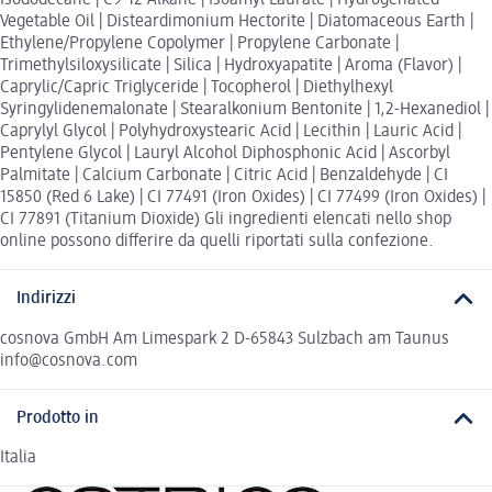
Isododecane | C9-12 Alkane | Isoamyl Laurate | Hydrogenated
Vegetable Oil | Disteardimonium Hectorite | Diatomaceous Earth |
Ethylene/Propylene Copolymer | Propylene Carbonate |
Trimethylsiloxysilicate | Silica | Hydroxyapatite | Aroma (Flavor) |
Caprylic/Capric Triglyceride | Tocopherol | Diethylhexyl
Syringylidenemalonate | Stearalkonium Bentonite | 1,2-Hexanediol |
Caprylyl Glycol | Polyhydroxystearic Acid | Lecithin | Lauric Acid |
Pentylene Glycol | Lauryl Alcohol Diphosphonic Acid | Ascorbyl
Palmitate | Calcium Carbonate | Citric Acid | Benzaldehyde | CI
15850 (Red 6 Lake) | CI 77491 (Iron Oxides) | CI 77499 (Iron Oxides) |
CI 77891 (Titanium Dioxide) Gli ingredienti elencati nello shop
online possono differire da quelli riportati sulla confezione.
Indirizzi
cosnova GmbH Am Limespark 2 D-65843 Sulzbach am Taunus
info@cosnova.com
Prodotto in
Italia