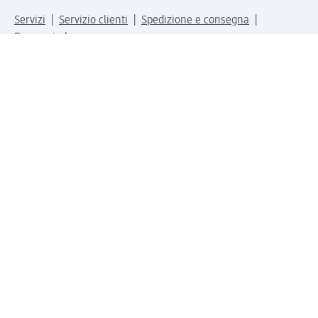
Servizi
Servizio clienti
Spedizione e consegna
Reso e rimborso
L'azienda
La nostra azienda
Corporate Responsibility
Lavora con noi
Press e news
Espansione
Un mondo di prodotti
Il mondo dm
Punti vendita
Il nostro Journal
Vivere consapevoli con dm
Sigilli e certificazioni