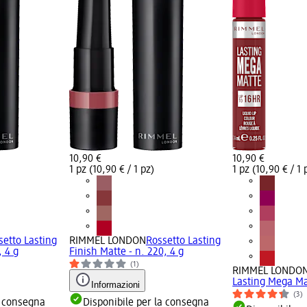
10,90 €
10,90 €
1 pz (10,90 € / 1 pz)
1 pz (10,90 € / 1 
setto Lasting
RIMMEL LONDON
Rossetto Lasting
, 4 g
Finish Matte - n. 220, 4 g
(1)
RIMMEL LONDO
Lasting Mega Mat
Informazioni
(3)
a consegna
Disponibile per la consegna