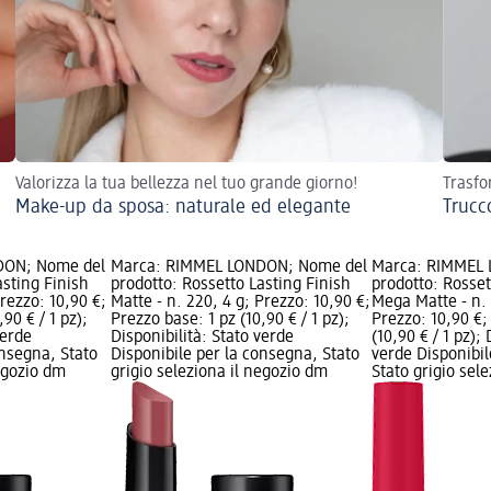
Valorizza la tua bellezza nel tuo grande giorno!
Trasfo
Make-up da sposa: naturale ed elegante
Trucc
DON; Nome del
Marca: RIMMEL LONDON; Nome del
Marca: RIMMEL
asting Finish
prodotto: Rossetto Lasting Finish
prodotto: Rosset
Prezzo: 10,90 €;
Matte - n. 220, 4 g; Prezzo: 10,90 €;
Mega Matte - n. 
90 € / 1 pz);
Prezzo base: 1 pz (10,90 € / 1 pz);
Prezzo: 10,90 €;
verde
Disponibilità: Stato verde
(10,90 € / 1 pz);
onsegna, Stato
Disponibile per la consegna, Stato
verde Disponibil
negozio dm
grigio seleziona il negozio dm
Stato grigio sel