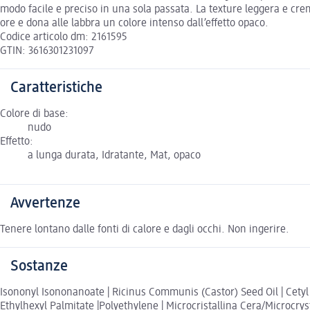
modo facile e preciso in una sola passata. La texture leggera e crem
ore e dona alle labbra un colore intenso dall’effetto opaco.
Codice articolo dm: 2161595
GTIN: 3616301231097
Caratteristiche
Colore di base:
nudo
Effetto:
a lunga durata, Idratante, Mat, opaco
Avvertenze
Tenere lontano dalle fonti di calore e dagli occhi. Non ingerire.
Sostanze
Isononyl Isononanoate | Ricinus Communis (Castor) Seed Oil | Cetyl
Ethylhexyl Palmitate |Polyethylene | Microcristallina Cera/Microcrys