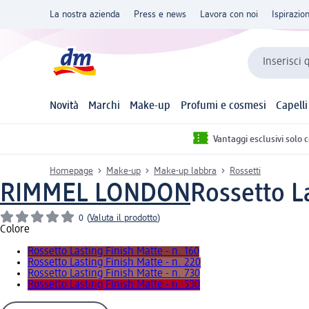
La nostra azienda
Press e news
Lavora con noi
Ispirazio
Inserisci 
Novità
Marchi
Make-up
Profumi e cosmesi
Capelli
Vantaggi esclusivi solo 
Homepage
Make-up
Make-up labbra
Rossetti
RIMMEL LONDON
Rossetto La
0
(
Valuta il prodotto
)
Colore
Rossetto Lasting Finish Matte - n. 160
Rossetto Lasting Finish Matte - n. 220
Rossetto Lasting Finish Matte - n. 730
Rossetto Lasting Finish Matte - n. 530