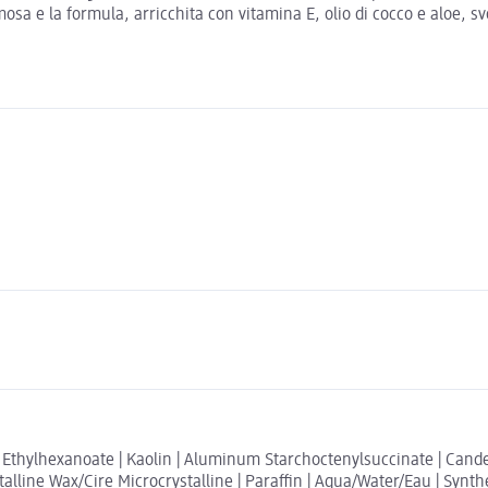
osa e la formula, arricchita con vitamina E, olio di cocco e aloe, sv
 Ethylhexanoate | Kaolin | Aluminum Starchoctenylsuccinate | Candel
talline Wax/Cire Microcrystalline | Paraffin | Aqua/Water/Eau | Synt