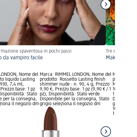
rmazione spaventosa in pochi passi
Tre consigli pe
o da vampiro facile
Make-up colo
 LONDON; Nome del
Marca: RIMMEL LONDON; Nome del
Marca: RIM
to liquido Lasting
prodotto: Rossetto Lasting finish
prodotto: Ro
930, 7,4 ml;
shimmer nude - n. 90, 4 g; Prezzo:
Mega Matte -
 Prezzo base: 1 pz
9,90 €; Prezzo base: 1 pz (9,90 € / 1
10,90 €; Pre
 Disponibilità: Stato
pz); Disponibilità: Stato verde
1 pz); Dispo
e per la consegna,
Disponibile per la consegna, Stato
Disponibile
eziona il negozio dm
grigio seleziona il negozio dm
grigio selez
10,90 €
1 pz (10,90 €