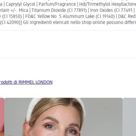
| Caprylyl Glycol | Parfum/Fragrance | Hdi/Trimethylol Hexyllacton
ain +/-: Mica | Titanium Dioxide (CI 77891) | Iron Oxides (CI 77491 |
 (CI 15850) | FD&C Yellow No. 5 Aluminum Lake (CI 19140) | D&C Red
 42090)] Gli ingredienti elencati nello shop online possono differir
 prodotti di RIMMEL LONDON