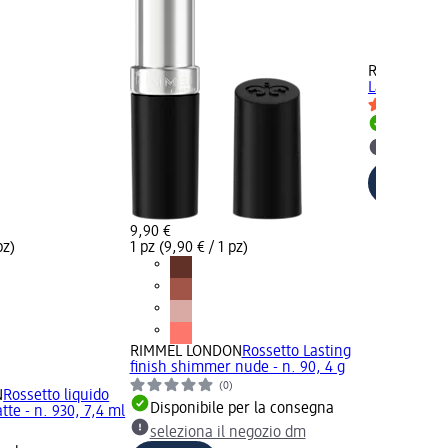
RIMMEL LO
Lasting Mega
Disponib
selezion
9,90 €
pz)
1 pz (9,90 € / 1 pz)
RIMMEL LONDON
Rossetto Lasting
finish shimmer nude - n. 90, 4 g
(0)
N
Rossetto liquido
Disponibile per la consegna
te - n. 930, 7,4 ml
seleziona il negozio dm