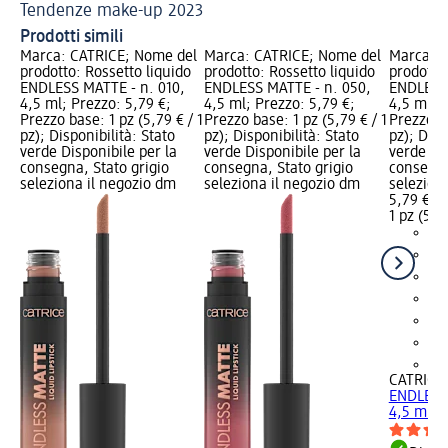
Tendenze make-up 2023
Ma
Prodotti simili
Marca: CATRICE; Nome del
Marca: CATRICE; Nome del
Marca: C
prodotto: Rossetto liquido
prodotto: Rossetto liquido
prodotto:
ENDLESS MATTE - n. 010,
ENDLESS MATTE - n. 050,
ENDLESS 
4,5 ml; Prezzo: 5,79 €;
4,5 ml; Prezzo: 5,79 €;
4,5 ml; P
Prezzo base: 1 pz (5,79 € / 1
Prezzo base: 1 pz (5,79 € / 1
Prezzo ba
pz); Disponibilità: Stato
pz); Disponibilità: Stato
pz); Disp
verde Disponibile per la
verde Disponibile per la
verde Dis
consegna, Stato grigio
consegna, Stato grigio
consegna
seleziona il negozio dm
seleziona il negozio dm
selezion
5,79 €
1 pz (5,79
+2
CATRICE
ENDLESS 
4,5 ml