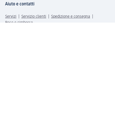
Aiuto e contatti
Servizi
Servizio clienti
Spedizione e consegna
Reso e rimborso
L'azienda
La nostra azienda
Corporate Responsibility
Lavora con noi
Press e news
Espansione
Un mondo di prodotti
Il mondo dm
Punti vendita
Il nostro Journal
Vivere consapevoli con dm
Sigilli e certificazioni