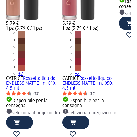
Dispon
consegn
selez
5,79 €
5,79 €
1 pz (5,79 € / 1 pz)
1 pz (5,79 € / 1 pz)
+2
+2
CATRICE
Rossetto liquido
CATRICE
Rossetto liquido
ENDLESS MATTE - n. 010,
ENDLESS MATTE - n. 050,
4,5 ml
4,5 ml
(52)
(57)
Disponibile per la
Disponibile per la
consegna
consegna
seleziona il negozio dm
seleziona il negozio dm