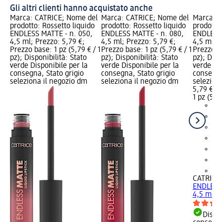
Gli altri clienti hanno acquistato anche
Marca: CATRICE; Nome del
Marca: CATRICE; Nome del
Marca: C
prodotto: Rossetto liquido
prodotto: Rossetto liquido
prodotto:
ENDLESS MATTE - n. 050,
ENDLESS MATTE - n. 080,
ENDLESS 
4,5 ml; Prezzo: 5,79 €;
4,5 ml; Prezzo: 5,79 €;
4,5 ml; P
Prezzo base: 1 pz (5,79 € / 1
Prezzo base: 1 pz (5,79 € / 1
Prezzo ba
pz); Disponibilità: Stato
pz); Disponibilità: Stato
pz); Disp
verde Disponibile per la
verde Disponibile per la
verde Dis
consegna, Stato grigio
consegna, Stato grigio
consegna
seleziona il negozio dm
seleziona il negozio dm
selezion
5,79 €
1 pz (5,79
+2
CATRICE
ENDLESS 
4,5 ml
Dispon