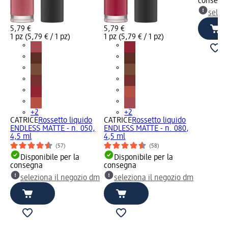
consegn
selez
5,79 €
5,79 €
1 pz (5,79 € / 1 pz)
1 pz (5,79 € / 1 pz)
+2
+2
CATRICE
Rossetto liquido
CATRICE
Rossetto liquido
ENDLESS MATTE - n. 050,
ENDLESS MATTE - n. 080,
4,5 ml
4,5 ml
(57)
(58)
Disponibile per la
Disponibile per la
consegna
consegna
seleziona il negozio dm
seleziona il negozio dm