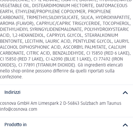
ISODODECANE, C9-12 ALKANE, ISOAMYL LAURATE, HYDROGENATED
VEGETABLE OIL, DISTEARDIMONIUM HECTORITE, DIATOMACEOUS
EARTH, ETHYLENE/PROPYLENE COPOLYMER, PROPYLENE
CARBONATE, TRIMETHYLSILOXYSILICATE, SILICA, HYDROXYAPATITE,
AROMA (FLAVOR), CAPRYLIC/CAPRIC TRIGLYCERIDE, TOCOPHEROL,
DIETHYLHEXYL SYRINGYLIDENEMALONATE, POLYHYDROXYSTEARIC
ACID, 1,2-HEXANEDIOL, CAPRYLYL GLYCOL, STEARALKONIUM
BENTONITE, LECITHIN, LAURIC ACID, PENTYLENE GLYCOL, LAURYL
ALCOHOL DIPHOSPHONIC ACID, ASCORBYL PALMITATE, CALCIUM
CARBONATE, CITRIC ACID, BENZALDEHYDE, CI 15850 (RED 6 LAKE),
CI 15850 (RED 7 LAKE), CI 42090 (BLUE 1 LAKE), CI 77492 (IRON
OXIDES), CI 77891 (TITANIUM DIOXIDE). Gli ingredienti elencati
nello shop online possono differire da quelli riportati sulla
confezione.
Indirizzi
cosnova GmbH Am Limespark 2 D-56843 Sulzbach am Taunus
info@cosnova.com
Prodotto in