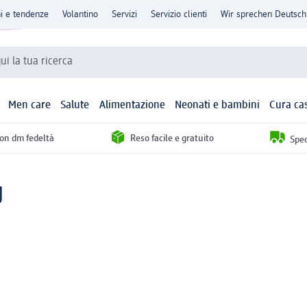
ni e tendenze
Volantino
Servizi
Servizio clienti
Wir sprechen Deutsch
qui la tua ricerca
Men care
Salute
Alimentazione
Neonati e bambini
Cura ca
con dm fedeltà
Reso facile e gratuito
Sped
g