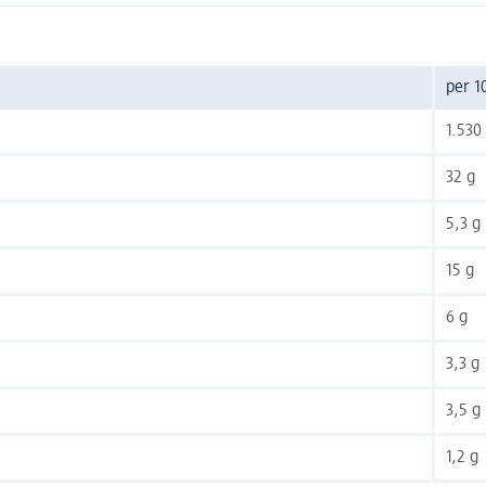
per 1
1.530 
32 g
5,3 g
15 g
6 g
3,3 g
3,5 g
1,2 g