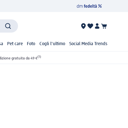
sa
Pet care
Foto
Cogli l'ultimo
Social Media Trends
(1)
izione gratuita da 49 €