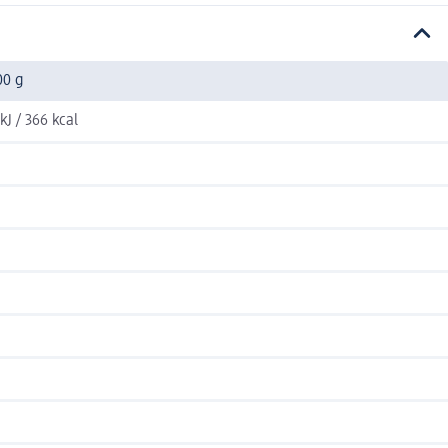
00 g
kJ / 366 kcal