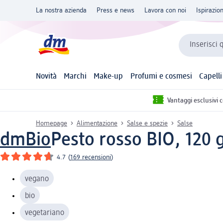
La nostra azienda
Press e news
Lavora con noi
Ispirazio
Inserisci 
Novità
Marchi
Make-up
Profumi e cosmesi
Capelli
Vantaggi esclusivi 
Homepage
Alimentazione
Salse e spezie
Salse
dmBio
Pesto rosso BIO, 120 
4.7
(
169 recensioni
)
vegano
bio
vegetariano