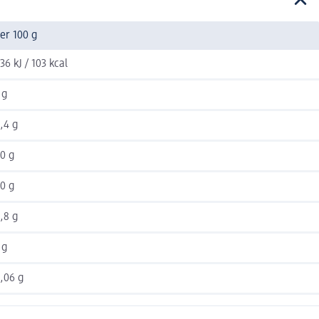
er 100 g
36 kJ / 103 kcal
 g
,4 g
0 g
0 g
,8 g
 g
,06 g