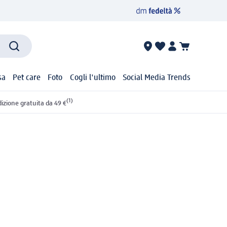
sa
Pet care
Foto
Cogli l'ultimo
Social Media Trends
(1)
izione gratuita da 49 €