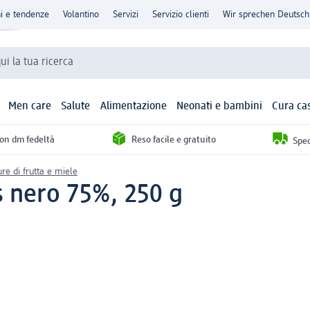
ni e tendenze
Volantino
Servizi
Servizio clienti
Wir sprechen Deutsch
qui la tua ricerca
Men care
Salute
Alimentazione
Neonati e bambini
Cura ca
con dm fedeltà
Reso facile e gratuito
Sped
re di frutta e miele
s nero 75%, 250 g