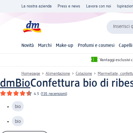
La nostra azienda
Press e news
Lavora con noi
Ispirazio
Inserisci 
Novità
Marchi
Make-up
Profumi e cosmesi
Capelli
Vantaggi esclusivi 
Homepage
Alimentazione
Colazione
Marmellate, confettu
dmBio
Confettura bio di ribe
4.5
(
135 recensioni
)
bio
bio