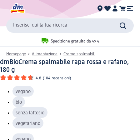
Inserisci qui la tua ricerca
Spedizione gratuita da 49 €
Homepage
Alimentazione
Creme spalmabili
dmBio
Crema spalmabile rapa rossa e rafano,
180 g
4.8
(
104 recensioni
)
vegano
bio
senza lattosio
vegetariano
vegano