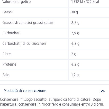
Valore energetico
1.332 kJ / 322 kcal
Grassi
30 g
Grassi, di cui acidi grassi saturi
2,2 g
Carboidrati
7,9 g
Carboidrati, di cui zuccheri
4,8 g
Fibre
2 g
Proteine
4,2 g
Sale
1,2 g
Modalità di conservazione
Conservare in luogo asciutto, al riparo da fonti di calore. Dopo
l'apertura, conservare in frigorifero e consumare entro 3 giorni.