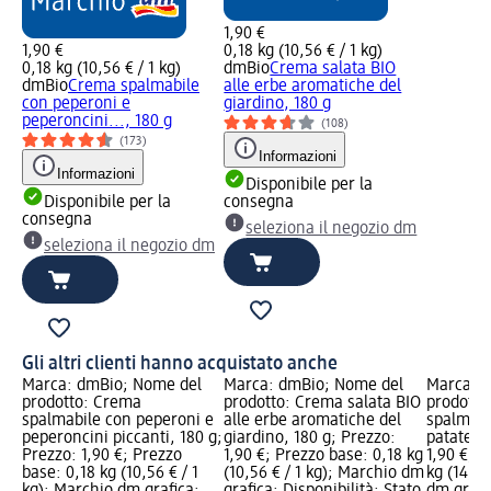
1,90 €
1,90 €
0,18 kg (10,56 € / 1 kg)
0,18 kg (10,56 € / 1 kg)
dmBio
Crema salata BIO
dmBio
Crema spalmabile
alle erbe aromatiche del
con peperoni e
giardino, 180 g
peperoncini..., 180 g
(108)
(173)
Informazioni
Informazioni
Disponibile per la
Disponibile per la
consegna
consegna
seleziona il negozio dm
seleziona il negozio dm
Gli altri clienti hanno acquistato anche
Marca: dmBio; Nome del
Marca: dmBio; Nome del
Marca: 
prodotto: Crema
prodotto: Crema salata BIO
prodotto
spalmabile con peperoni e
alle erbe aromatiche del
spalmabil
peperoncini piccanti, 180 g;
giardino, 180 g; Prezzo:
patate do
Prezzo: 1,90 €; Prezzo
1,90 €; Prezzo base: 0,18 kg
1,90 €; P
base: 0,18 kg (10,56 € / 1
(10,56 € / 1 kg); Marchio dm
kg (14,07
kg); Marchio dm grafica;
grafica; Disponibilità: Stato
dm grafic