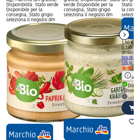
Disponibilità: Stato verde
verde Disponibile per la
Stato ve
Disponibile per la
consegna, Stato grigio
la conse
consegna, Stato grigio
seleziona il negozio dm
selezion
seleziona il negozio dm
1,90 €
0,135 kg 
dmBio
Cr
bio di no
135 g
Info
Dispon
consegn
selez