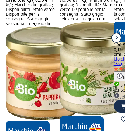
base: 0,18 kg (10,56 € / 1
(10,56 € / 1 kg); Marchio dm
kg (14,07
kg); Marchio dm grafica;
grafica; Disponibilità: Stato
dm grafic
Disponibilità: Stato verde
verde Disponibile per la
Stato ve
Disponibile per la
consegna, Stato grigio
la conse
consegna, Stato grigio
seleziona il negozio dm
selezion
seleziona il negozio dm
1,90 €
0,135 kg 
dmBio
Cr
bio di p
135 g
Info
Dispon
consegn
selez