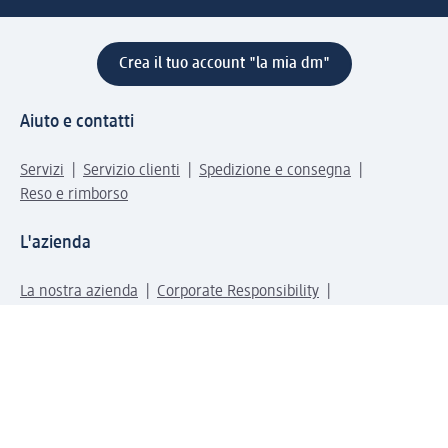
Crea il tuo account "la mia dm"
Aiuto e contatti
Servizi
Servizio clienti
Spedizione e consegna
Reso e rimborso
L'azienda
La nostra azienda
Corporate Responsibility
Lavora con noi
Press e news
Espansione
Un mondo di prodotti
Il mondo dm
Punti vendita
Il nostro Journal