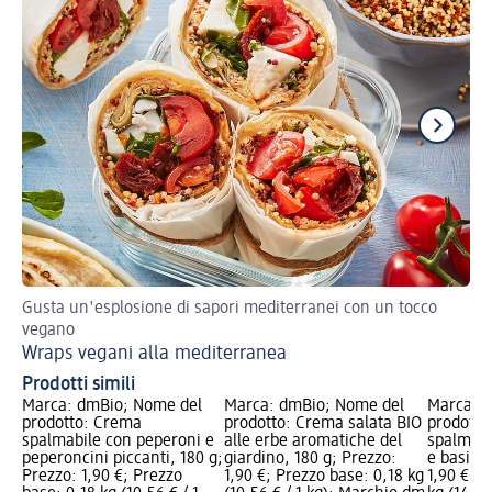
Gusta un'esplosione di sapori mediterranei con un tocco
Ric
vegano
Ba
Wraps vegani alla mediterranea
Prodotti simili
Marca: dmBio; Nome del
Marca: dmBio; Nome del
Marca: 
prodotto: Crema
prodotto: Crema salata BIO
prodotto
spalmabile con peperoni e
alle erbe aromatiche del
spalmabi
peperoncini piccanti, 180 g;
giardino, 180 g; Prezzo:
e basilic
Prezzo: 1,90 €; Prezzo
1,90 €; Prezzo base: 0,18 kg
1,90 €; P