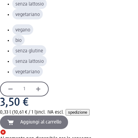
senza lattosio
vegetariano
vegano
bio
senza glutine
senza lattosio
vegetariano
3,50 €
0,33 l (10,61 € / 1 l)
incl. IVA escl.
spedizione
Aggiungi al carrello