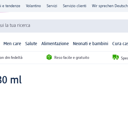
ni e tendenze
Volantino
Servizi
Servizio clienti
Wir sprechen Deutsch
qui la tua ricerca
Men care
Salute
Alimentazione
Neonati e bambini
Cura ca
con dm fedeltà
Reso facile e gratuito
Sped
30 ml