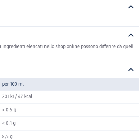
 ingredienti elencati nello shop online possono differire da quelli
per 100 ml
201 kJ / 47 kcal
< 0,5 g
< 0,1 g
8,5 g