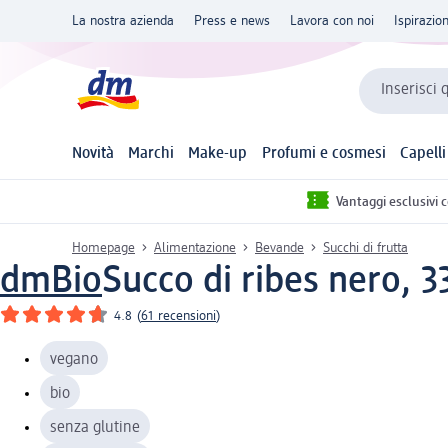
La nostra azienda
Press e news
Lavora con noi
Ispirazio
Inserisci 
Novità
Marchi
Make-up
Profumi e cosmesi
Capelli
Vantaggi esclusivi 
Homepage
Alimentazione
Bevande
Succhi di frutta
dmBio
Succo di ribes nero, 3
4.8
(
61 recensioni
)
vegano
bio
senza glutine