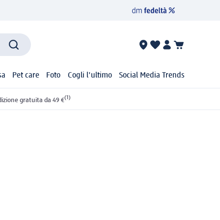
sa
Pet care
Foto
Cogli l'ultimo
Social Media Trends
(1)
izione gratuita da 49 €