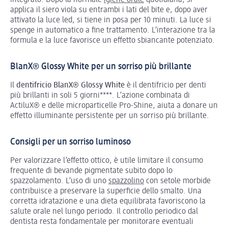
integrato. Dopo la normale
igiene orale
quotidiana, si
applica il siero viola su entrambi i lati del bite e, dopo aver
attivato la luce led, si tiene in posa per 10 minuti. La luce si
spenge in automatico a fine trattamento. L’interazione tra la
formula e la luce favorisce un effetto sbiancante potenziato.
BlanX® Glossy White per un sorriso più brillante
Il
dentifricio BlanX® Glossy White
è il dentifricio per denti
più brillanti in soli 5 giorni****. L’azione combinata di
ActiluX® e delle microparticelle Pro-Shine, aiuta a donare un
effetto illuminante persistente per un sorriso più brillante.
Consigli per un sorriso luminoso
Per valorizzare l’effetto ottico, è utile limitare il consumo
frequente di bevande pigmentate subito dopo lo
spazzolamento. L’uso di uno
spazzolino
con setole morbide
contribuisce a preservare la superficie dello smalto. Una
corretta idratazione e una dieta equilibrata favoriscono la
salute orale nel lungo periodo. Il controllo periodico dal
dentista resta fondamentale per monitorare eventuali