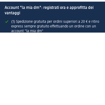
Account "la mia dm": registrati ora e approfitta dei
vantaggi
(1) Spedizione gratuita per ordini superiori a 20 € e ritiro
express sempre gratuito effettuando un ordine con un
account "la mia dm"
Reso facile e veloce
Offerte e suggerimenti su misura per te
Crea il tuo account "la mia dm"
Aiuto e contatti
Servizi
Servizio clienti
Spedizione e consegna
Reso e rimborso