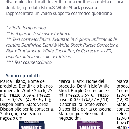
discromie strutturali. Inseriti in una
routine completa di cura
dentale
, i prodotti Blanx® White Shock possono
rappresentare un valido supporto cosmetico quotidiano.
* Effetto temporaneo.
** In 6 giorni. Test cosmetoclinico.
*** Test cosmetoclinico. Risultato in 6 giorni utilizzando la
routine Dentifricio BlanX® White Shock Purple Corrector e
Blanx Trattamento White Shock Purple Corrector + LED,
rispetto all’uso del solo dentifricio.
**** Test cosmetoclinico.
Scopri i prodotti
Marca: Blanx; Nome del
Marca: Blanx; Nome del
Marca
prodotto: Dentifricio bianco
prodotto: Dentifricio White
prodot
immediato White Shock, 75
Shock Purple Corrector, 75
Correc
ml; Prezzo: 3,59 €; Prezzo
ml; Prezzo: 3,59 €; Prezzo
12,90 
base: 0,075 l (47,87 € / 1 l);
base: 0,075 l (47,87 € / 1 l);
(12,90 
Disponibilità: Stato verde
Disponibilità: Stato verde
Stato 
Disponibile per la consegna,
Disponibile per la consegna,
conseg
Stato grigio seleziona il
Stato grigio seleziona il
selezi
negozio dm
negozio dm
12,90 
1 pz (1
Blanx