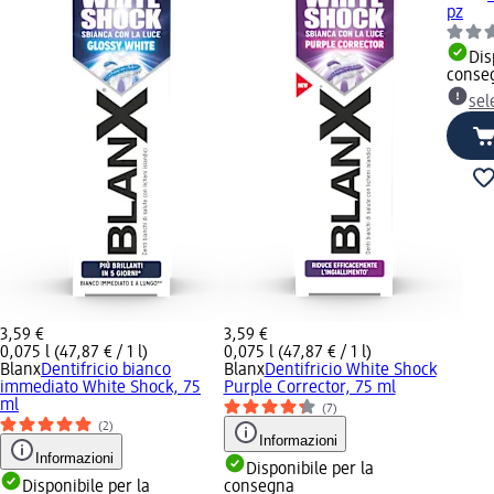
pz
Dis
conse
sel
3,59 €
3,59 €
0,075 l (47,87 € / 1 l)
0,075 l (47,87 € / 1 l)
Blanx
Dentifricio bianco
Blanx
Dentifricio White Shock
immediato White Shock, 75
Purple Corrector, 75 ml
ml
(7)
(2)
Informazioni
Informazioni
Disponibile per la
Disponibile per la
consegna