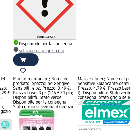
Informazioni
Disponibile per la consegna
seleziona il negozio dm
del
Marca: mentadent; Nome del
Marca: elmex; Nome del pro
e
prodotto: Spazzolino Gengive
Sensitive Sbiancante denti 
zzo:
Sensibili, 4 pz; Prezzo: 3,49 €;
Prezzo: 4,79 €; Prezzo base:
1,29 €
Prezzo base: 3 pz (1,16 € / 1 pz);
l); Disponibilità: Stato ver
a;
Disponibilità: Stato verde
consegna, Stato grigio sel
Disponibile per la consegna,
na,
Stato grigio seleziona il negozio
egozio
Sponsorizzato