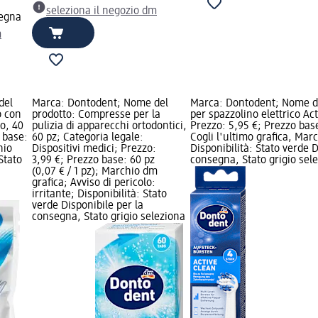
seleziona il negozio dm
segna
m
del
Marca: Dontodent; Nome del
Marca: Dontodent; Nome de
o con
prodotto: Compresse per la
per spazzolino elettrico Act
to, 40
pulizia di apparecchi ortodontici,
Prezzo: 5,95 €; Prezzo base:
 base:
60 pz; Categoria legale:
Cogli l'ultimo grafica, Mar
hio
Dispositivi medici; Prezzo:
Disponibilità: Stato verde D
Stato
3,99 €; Prezzo base: 60 pz
consegna, Stato grigio sel
(0,07 € / 1 pz); Marchio dm
grafica; Avviso di pericolo:
irritante; Disponibilità: Stato
verde Disponibile per la
consegna, Stato grigio seleziona