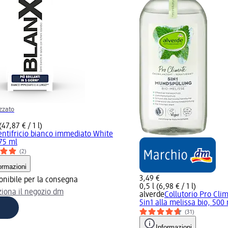
zzato
(47,87 € / 1 l)
ntifricio bianco immediato White
75 ml
(2)
ormazioni
3,49 €
onibile per la consegna
0,5 l (6,98 € / 1 l)
ziona il negozio dm
alverde
Collutorio Pro Cli
5in1 alla melissa bio, 500
(31)
Informazioni