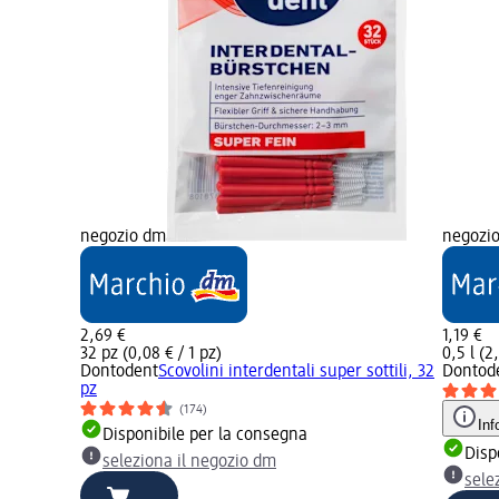
negozio dm
negozi
2,69 €
1,19 €
32 pz (0,08 € / 1 pz)
0,5 l (2,
Dontodent
Scovolini interdentali super sottili, 32
Dontod
pz
(174)
Inf
Disponibile per la consegna
Disp
seleziona il negozio dm
sele