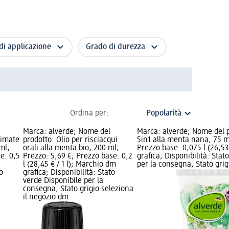
i applicazione
Grado di durezza
Ordina per:
Marca: alverde; Nome del
Marca: alverde; Nome del p
limate
prodotto: Olio per risciacqui
5in1 alla menta nana, 75 ml
ml;
orali alla menta bio, 200 ml;
Prezzo base: 0,075 l (26,53
e: 0,5
Prezzo: 5,69 €; Prezzo base: 0,2
grafica; Disponibilità: Stat
l (28,45 € / 1 l); Marchio dm
per la consegna, Stato grigi
o
grafica; Disponibilità: Stato
verde Disponibile per la
consegna, Stato grigio seleziona
il negozio dm