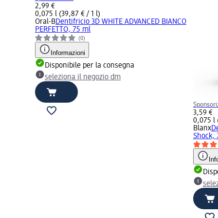
2,99 €
0,075 l (39,87 € / 1 l)
Oral-B
Dentifricio 3D WHITE ADVANCED BIANCO
PERFETTO, 75 ml
(0)
Informazioni
Disponibile per la consegna
seleziona il negozio dm
Sponsori
3,59 €
0,075 l 
Blanx
De
Shock, 
Inf
Disp
sele