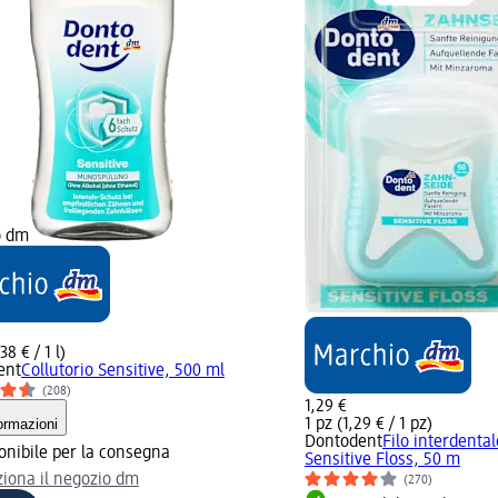
o dm
38 € / 1 l)
ent
Collutorio Sensitive, 500 ml
(208)
1,29 €
ormazioni
1 pz (1,29 € / 1 pz)
Dontodent
Filo interdental
onibile per la consegna
Sensitive Floss, 50 m
ziona il negozio dm
(270)