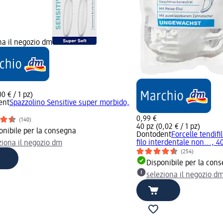
na il negozio dm
00 € / 1 pz)
ent
Spazzolino Sensitive super morbido,
0,99 €
(140)
40 pz (0,02 € / 1 pz)
onibile per la consegna
Dontodent
Forcelle tendifi
filo interdentale non..., 4
ziona il negozio dm
(254)
Disponibile per la con
seleziona il negozio d