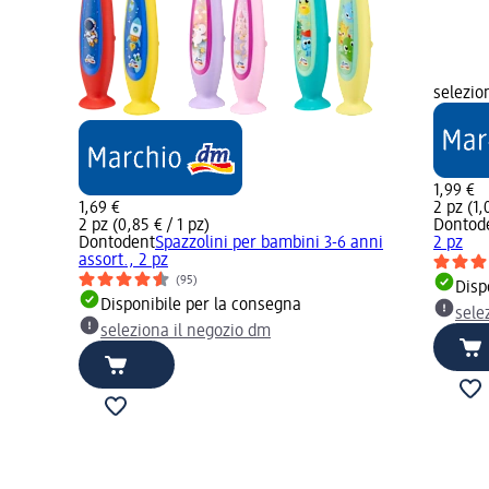
selezio
1,99 €
1,69 €
2 pz (1,
2 pz (0,85 € / 1 pz)
Dontod
Dontodent
Spazzolini per bambini 3-6 anni
2 pz
assort., 2 pz
(95)
Disp
Disponibile per la consegna
sele
seleziona il negozio dm