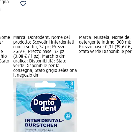
segna
m
 Nome
Marca: Dontodent; Nome del
Marca: Mustela; Nome del 
er
prodotto: Scovolini interdentali
detergente intimo, 300 ml; 
conici sottili, 32 pz; Prezzo:
Prezzo base: 0,3 l (39,67 € /
se:
2,69 €; Prezzo base: 32 pz
Stato verde Disponibile per
chio
(0,08 € / 1 pz); Marchio dm
Stato
grafica; Disponibilità: Stato
verde Disponibile per la
consegna, Stato grigio seleziona
il negozio dm