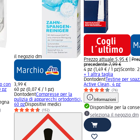
il negozio dm
Prezzo attuale:
5,95 €
|
Pre
precedente:
7,99 €
4 pz (1,49 € / 1 pz)
Sconto: 
+ 1 altra taglia
Dontodent
Testine per spazz
lo con
3,99 €
Active Clean, 4 pz
0 pz
60 pz (0,07 € / 1 pz)
(76)
Dontodent
Compresse per la
pulizia di apparecchi ortodontici,
Informazioni
segna
60 pz
Dispositivi medici
Disponibile per la cons
m
(152)
seleziona il negozio dm