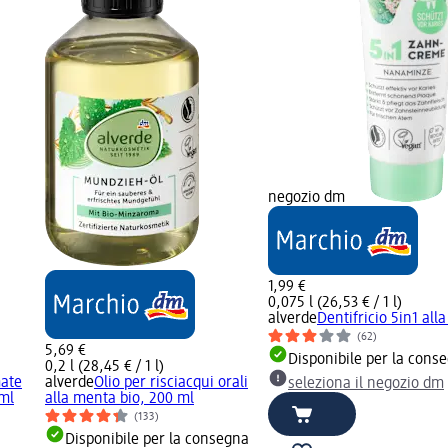
negozio dm
1,99 €
0,075 l (26,53 € / 1 l)
alverde
Dentifricio 5in1 al
(62)
5,69 €
Disponibile per la cons
0,2 l (28,45 € / 1 l)
mate
alverde
Olio per risciacqui orali
seleziona il negozio dm
 ml
alla menta bio, 200 ml
(133)
Disponibile per la consegna