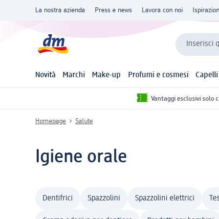
La nostra azienda
Press e news
Lavora con noi
Ispirazio
Inserisci 
Novità
Marchi
Make-up
Profumi e cosmesi
Capelli
Vantaggi esclusivi solo 
Homepage
Salute
Igiene orale
Dentifrici
Spazzolini
Spazzolini elettrici
Te