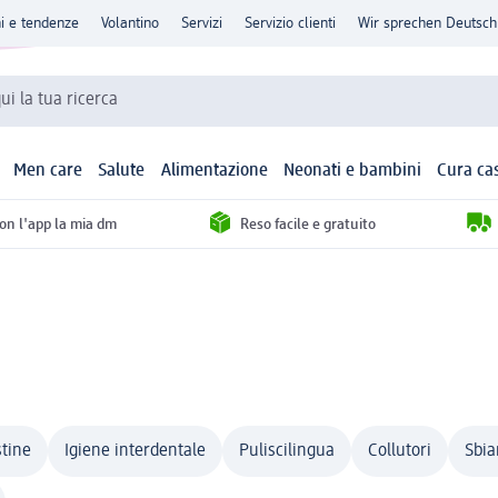
ni e tendenze
Volantino
Servizi
Servizio clienti
Wir sprechen Deutsch
qui la tua ricerca
Men care
Salute
Alimentazione
Neonati e bambini
Cura ca
con l'app la mia dm
Reso facile e gratuito
stine
Igiene interdentale
Puliscilingua
Collutori
Sbia