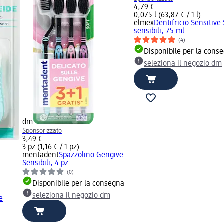
4,79 €
0,075 l (63,87 € / 1 l)
elmex
Dentifricio Sensitive
sensibili, 75 ml
(4)
Disponibile per la cons
seleziona il negozio dm
dm
Sponsorizzato
3,49 €
3 pz (1,16 € / 1 pz)
mentadent
Spazzolino Gengive
Sensibili, 4 pz
(0)
Disponibile per la consegna
seleziona il negozio dm
e