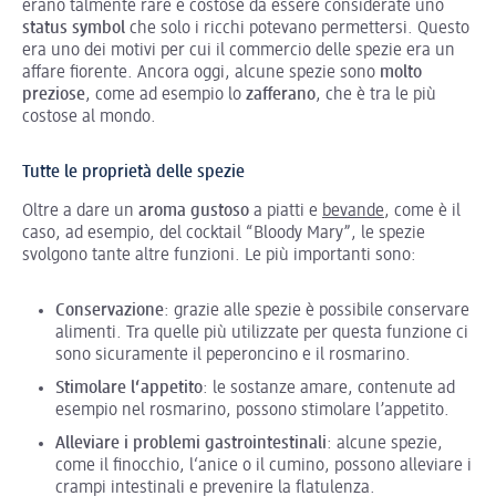
erano talmente rare e costose da essere considerate uno
status symbol
che solo i ricchi potevano permettersi. Questo
era uno dei motivi per cui il commercio delle spezie era un
affare fiorente. Ancora oggi, alcune spezie sono
molto
preziose
, come ad esempio lo
zafferano
, che è tra le più
costose al mondo.
Tutte le proprietà delle spezie
Oltre a dare un
aroma gustoso
a piatti e
bevande
, come è il
caso, ad esempio, del cocktail “Bloody Mary”, le spezie
svolgono tante altre funzioni. Le più importanti sono:
Conservazione
: grazie alle spezie è possibile conservare
alimenti. Tra quelle più utilizzate per questa funzione ci
sono sicuramente il peperoncino e il rosmarino.
Stimolare l‘appetito
: le sostanze amare, contenute ad
esempio nel rosmarino, possono stimolare l’appetito.
Alleviare i problemi gastrointestinali
: alcune spezie,
come il finocchio, l‘anice o il cumino, possono alleviare i
crampi intestinali e prevenire la flatulenza.