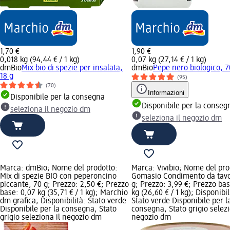
1,70 €
1,90 €
0,018 kg (94,44 € / 1 kg)
0,07 kg (27,14 € / 1 kg)
dmBio
Mix bio di spezie per insalata,
dmBio
Pepe nero biologico, 7
18 g
(95)
(70)
Informazioni
Disponibile per la consegna
Disponibile per la conseg
seleziona il negozio dm
seleziona il negozio dm
Marca: dmBio; Nome del prodotto:
Marca: Vivibio; Nome del pro
Mix di spezie BIO con peperoncino
Gomasio Condimento da tavo
piccante, 70 g; Prezzo: 2,50 €; Prezzo
g; Prezzo: 3,99 €; Prezzo bas
base: 0,07 kg (35,71 € / 1 kg); Marchio
kg (26,60 € / 1 kg); Disponibil
dm grafica; Disponibilità: Stato verde
Stato verde Disponibile per l
Disponibile per la consegna, Stato
consegna, Stato grigio selezi
grigio seleziona il negozio dm
negozio dm