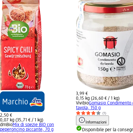
3,99 €
0,15 kg (26,60 € / 1 kg)
Vivibio
Gomasio Condimento 
tavola, 150 g
(1)
2,50 €
0,07 kg (35,71 € / 1 kg)
Informazioni
dmBio
Mix di spezie BIO con
peperoncino piccante, 70 g
Disponibile per la conseg