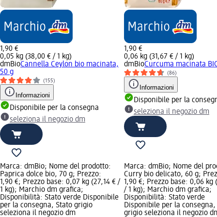
1,90 €
1,90 €
0,05 kg (38,00 € / 1 kg)
0,06 kg (31,67 € / 1 kg)
dmBio
Cannella Ceylon bio macinata,
dmBio
Curcuma macinata BIO
50 g
(86)
(155)
Informazioni
Informazioni
Disponibile per la conseg
Disponibile per la consegna
seleziona il negozio dm
seleziona il negozio dm
Marca: dmBio; Nome del prodotto:
Marca: dmBio; Nome del pro
Paprica dolce bio, 70 g; Prezzo:
Curry bio delicato, 60 g; Pre
1,90 €; Prezzo base: 0,07 kg (27,14 € /
1,90 €; Prezzo base: 0,06 kg 
1 kg); Marchio dm grafica;
/ 1 kg); Marchio dm grafica;
Disponibilità: Stato verde Disponibile
Disponibilità: Stato verde
per la consegna, Stato grigio
Disponibile per la consegna,
seleziona il negozio dm
grigio seleziona il negozio d