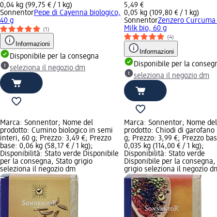
0,04 kg (99,75 € / 1 kg)
5,49 €
Sonnentor
Pepe di Cayenna biologico,
0,05 kg (109,80 € / 1 kg)
40 g
Sonnentor
Zenzero Curcuma
Milk bio, 60 g
(1)
(4)
Informazioni
Informazioni
Disponibile per la consegna
Disponibile per la conseg
seleziona il negozio dm
seleziona il negozio dm
Marca: Sonnentor; Nome del
Marca: Sonnentor; Nome del
prodotto: Cumino biologico in semi
prodotto: Chiodi di garofano 
interi, 60 g; Prezzo: 3,49 €; Prezzo
g; Prezzo: 3,99 €; Prezzo bas
base: 0,06 kg (58,17 € / 1 kg);
0,035 kg (114,00 € / 1 kg);
Disponibilità: Stato verde Disponibile
Disponibilità: Stato verde
per la consegna, Stato grigio
Disponibile per la consegna,
seleziona il negozio dm
grigio seleziona il negozio d