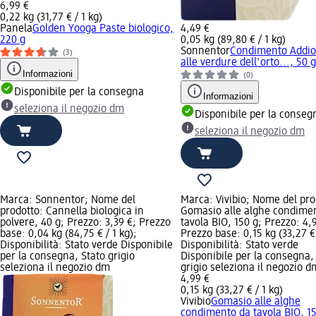
6,99 €
0,22 kg (31,77 € / 1 kg)
Panela
Golden Yooga Paste biologico,
4,49 €
220 g
0,05 kg (89,80 € / 1 kg)
Sonnentor
Condimento Addio
(3)
alle verdure dell'orto..., 50 g
Informazioni
(0)
Disponibile per la consegna
Informazioni
seleziona il negozio dm
Disponibile per la conseg
seleziona il negozio dm
Marca: Sonnentor; Nome del
Marca: Vivibio; Nome del pro
prodotto: Cannella biologica in
Gomasio alle alghe condime
polvere, 40 g; Prezzo: 3,39 €; Prezzo
tavola BIO, 150 g; Prezzo: 4,
base: 0,04 kg (84,75 € / 1 kg);
Prezzo base: 0,15 kg (33,27 € 
Disponibilità: Stato verde Disponibile
Disponibilità: Stato verde
per la consegna, Stato grigio
Disponibile per la consegna,
seleziona il negozio dm
grigio seleziona il negozio d
4,99 €
0,15 kg (33,27 € / 1 kg)
Vivibio
Gomasio alle alghe
condimento da tavola BIO, 1