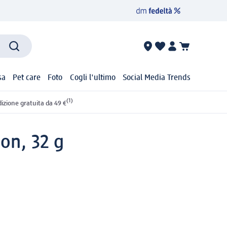
sa
Pet care
Foto
Cogli l'ultimo
Social Media Trends
(1)
izione gratuita da 49 €
on, 32 g