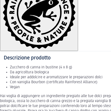
Descrizione prodotto
Zucchero di canna in bustine (4 x 8 g)
Da agricoltura biologica
Ideale per addolcire e aromatizzare le preparazioni dolci
Con vaniglia Bourbon (certificato Rainforest Alliance)
Vegan
Hai voglia di aggiungere un ingrediente pregiato alle tue dolci pre
biologica, ossia lo zucchero di canna grezzo e la pregiata vaniglia 
potrai dolcificare le tue preparazioni conferendo loro al tempo stess
foresta pluviale. Prova ora lo zucchero di canna dmBio con aroma di 