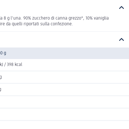
da 8 g l'una. 90% zucchero di canna grezzo*, 10% vaniglia
re da quelli riportati sulla confezione.
00 g
kJ / 398 kcal
g
g