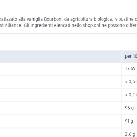
izzato alla vaniglia Bourbon, da agricoltura biologica, 4 bustine 
t Alliance. Gli ingredienti elencati nello shop online possono differi
per 1
1.665 
< 0,5 
< 0,1 
96 g
91 g
2,6 g