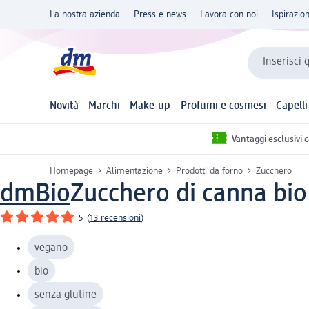
La nostra azienda
Press e news
Lavora con noi
Ispirazio
Inserisci 
Novità
Marchi
Make-up
Profumi e cosmesi
Capelli
Vantaggi esclusivi 
Homepage
Alimentazione
Prodotti da forno
Zucchero
dmBio
Zucchero di canna bio
5
(
13 recensioni
)
vegano
bio
senza glutine