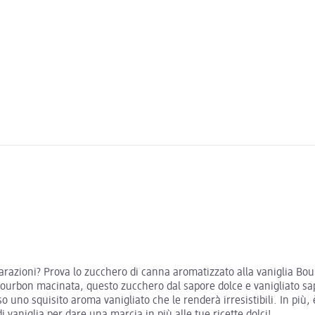
parazioni? Prova lo zucchero di canna aromatizzato alla vaniglia Bo
Bourbon macinata, questo zucchero dal sapore dolce e vanigliato saprà
o uno squisito aroma vanigliato che le renderà irresistibili. In più, 
vaniglia per dare una marcia in più alle tue ricette dolci!