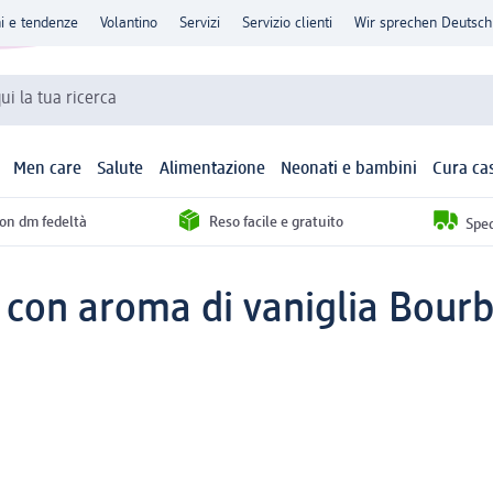
ni e tendenze
Volantino
Servizi
Servizio clienti
Wir sprechen Deutsch
qui la tua ricerca
Men care
Salute
Alimentazione
Neonati e bambini
Cura ca
con dm fedeltà
Reso facile e gratuito
Sped
 con aroma di vaniglia Bourb